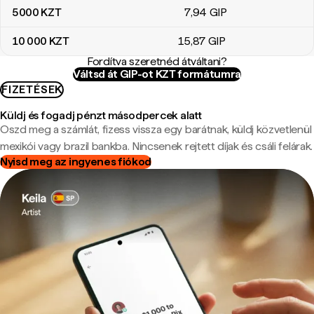
5000
KZT
7
,94
GIP
10 000
KZT
15
,87
GIP
Fordítva szeretnéd átváltani?
Váltsd át GIP-ot KZT formátumra
FIZETÉSEK
Küldj és fogadj pénzt másodpercek alatt
Oszd meg a számlát, fizess vissza egy barátnak, küldj közvetlenül
mexikói vagy brazil bankba. Nincsenek rejtett díjak és csáli felárak.
Nyisd meg az ingyenes fiókod