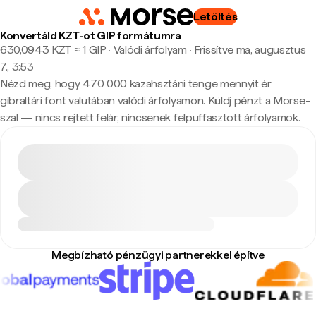
Letöltés
Konvertáld KZT-ot GIP formátumra
630,0943 KZT ≈ 1 GIP · Valódi árfolyam
·
Frissítve ma, augusztus
7., 3:53
Nézd meg, hogy 470 000 kazahsztáni tenge mennyit ér
gibraltári font valutában valódi árfolyamon. Küldj pénzt a Morse-
szal — nincs rejtett felár, nincsenek felpuffasztott árfolyamok.
Megbízható pénzügyi partnerekkel építve