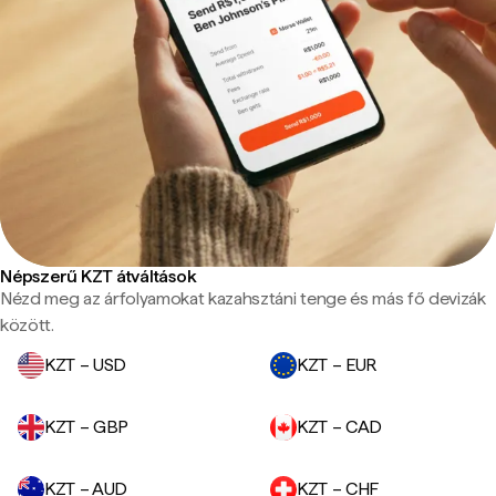
Népszerű KZT átváltások
Nézd meg az árfolyamokat kazahsztáni tenge és más fő devizák
között.
KZT – USD
KZT – EUR
KZT – GBP
KZT – CAD
KZT – AUD
KZT – CHF