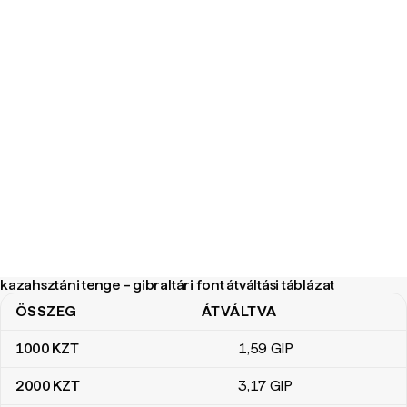
kazahsztáni tenge – gibraltári font átváltási táblázat
ÖSSZEG
ÁTVÁLTVA
kazahsztáni tenge – gibraltári font átváltási táblázat
1000
KZT
1
,59
GIP
2000
KZT
3
,17
GIP