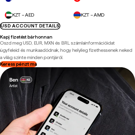
KZT – AED
KZT – AMD
USD ACCOUNT DETAILS
Kapj fizetést bárhonnan
Oszd meg USD, EUR, MXN és BRL számlainformációidat
ügyfeleid és munkaadódnak, hogy helyileg fizethessenek neked
a világ szinte minden pontjáról.
Keress pénzt ma