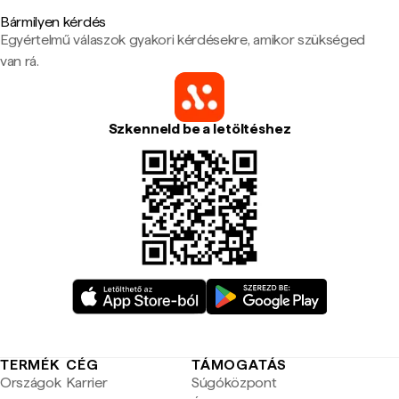
Bármilyen kérdés
Egyértelmű válaszok gyakori kérdésekre, amikor szükséged
van rá.
Szkenneld be a letöltéshez
TERMÉK
CÉG
TÁMOGATÁS
Országok
Karrier
Súgóközpont