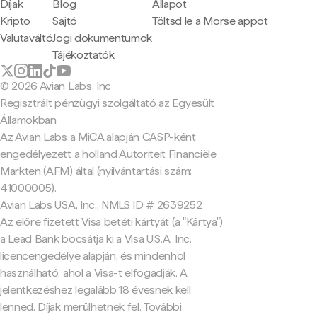
Díjak
Blog
Állapot
Kripto
Sajtó
Töltsd le a Morse appot
Valutaváltó
Jogi dokumentumok
Tájékoztatók
© 2026 Avian Labs, Inc
Regisztrált pénzügyi szolgáltató az Egyesült
Államokban
Az Avian Labs a MiCA alapján CASP-ként
engedélyezett a holland Autoriteit Financiële
Markten (AFM) által (nyilvántartási szám:
41000005).
Avian Labs USA, Inc., NMLS ID # 2639252
Az előre fizetett Visa betéti kártyát (a "Kártya")
a Lead Bank bocsátja ki a Visa U.S.A. Inc.
licencengedélye alapján, és mindenhol
használható, ahol a Visa-t elfogadják. A
jelentkezéshez legalább 18 évesnek kell
lenned. Díjak merülhetnek fel. További