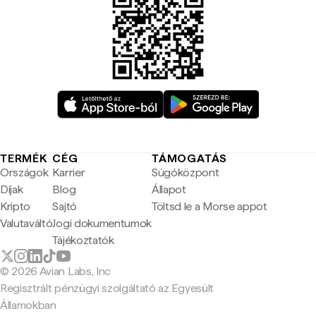
TERMÉK
CÉG
TÁMOGATÁS
Országok
Karrier
Súgóközpont
Díjak
Blog
Állapot
Kripto
Sajtó
Töltsd le a Morse appot
Valutaváltó
Jogi dokumentumok
Tájékoztatók
© 2026 Avian Labs, Inc
Regisztrált pénzügyi szolgáltató az Egyesült
Államokban