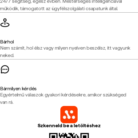
24/7 segítség, egész évben. Mesterséges intelligenciával
működik, támogatott az ügyfélszolgálati csapatunk által.
Bárhol
Nem számít, hol élsz vagy milyen nyelven beszélsz, itt vagyunk
neked.
Bármilyen kérdés
Egyértelmű válaszok gyakori kérdésekre, amikor szükséged
van rá.
Szkenneld be a letöltéshez