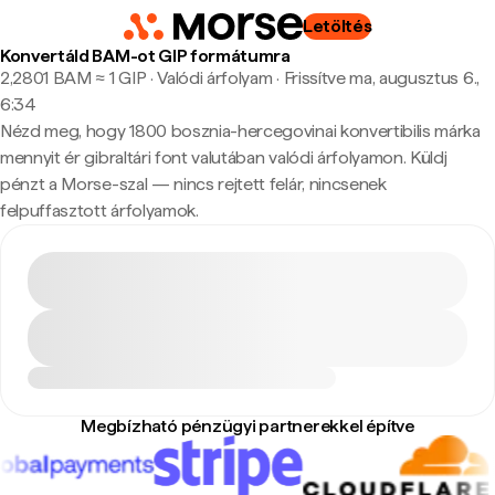
Letöltés
Konvertáld BAM-ot GIP formátumra
2,2801 BAM ≈ 1 GIP · Valódi árfolyam
·
Frissítve ma, augusztus 6.,
6:34
Nézd meg, hogy 1800 bosznia-hercegovinai konvertibilis márka
mennyit ér gibraltári font valutában valódi árfolyamon. Küldj
pénzt a Morse-szal — nincs rejtett felár, nincsenek
felpuffasztott árfolyamok.
Megbízható pénzügyi partnerekkel építve