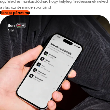
ügyfeleid és munkaadódnak, hogy helyileg fizethessenek neked
a világ szinte minden pontjáról.
Keress pénzt ma