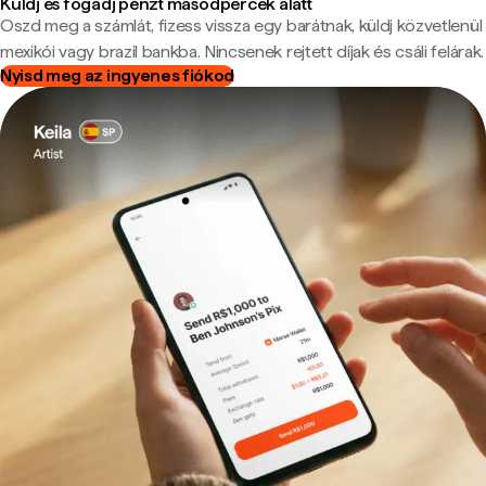
Küldj és fogadj pénzt másodpercek alatt
Oszd meg a számlát, fizess vissza egy barátnak, küldj közvetlenül
mexikói vagy brazil bankba. Nincsenek rejtett díjak és csáli felárak.
Nyisd meg az ingyenes fiókod