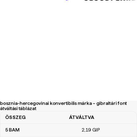
bosznia-hercegovinai konvertibilis márka – gibraltári font
átváltási táblázat
ÖSSZEG
ÁTVÁLTVA
bosznia-hercegovinai konvertibilis márka – gibraltári font átváltási
5
BAM
2
,19
GIP