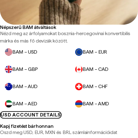
Népszerű BAM átváltások
Nézd meg az árfolyamokat bosznia-hercegovinai konvertibilis
márka és más fő devizák között.
BAM – USD
BAM – EUR
BAM – GBP
BAM – CAD
BAM – AUD
BAM – CHF
BAM – AED
BAM – AMD
USD ACCOUNT DETAILS
Kapj fizetést bárhonnan
Oszd meg USD, EUR, MXN és BRL számlainformációidat