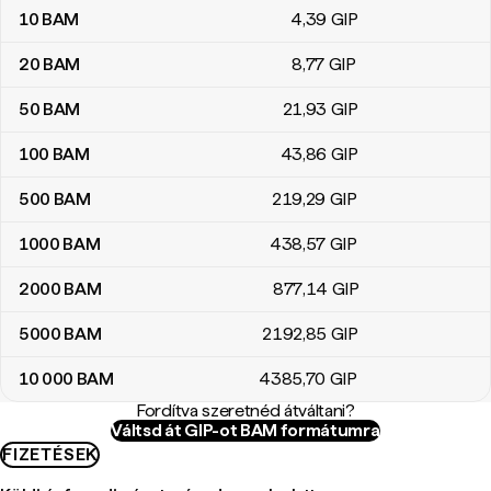
10
BAM
4
,39
GIP
20
BAM
8
,77
GIP
50
BAM
21
,93
GIP
100
BAM
43
,86
GIP
500
BAM
219
,29
GIP
1000
BAM
438
,57
GIP
2000
BAM
877
,14
GIP
5000
BAM
2192
,85
GIP
10 000
BAM
4385
,70
GIP
Fordítva szeretnéd átváltani?
Váltsd át GIP-ot BAM formátumra
FIZETÉSEK