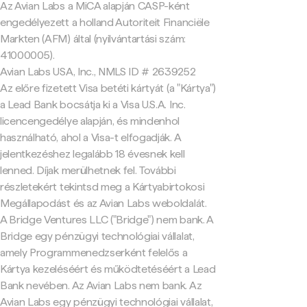
Az Avian Labs a MiCA alapján CASP-ként
engedélyezett a holland Autoriteit Financiële
Markten (AFM) által (nyilvántartási szám:
41000005).
Avian Labs USA, Inc., NMLS ID # 2639252
Az előre fizetett Visa betéti kártyát (a "Kártya")
a Lead Bank bocsátja ki a Visa U.S.A. Inc.
licencengedélye alapján, és mindenhol
használható, ahol a Visa-t elfogadják. A
jelentkezéshez legalább 18 évesnek kell
lenned. Díjak merülhetnek fel. További
részletekért tekintsd meg a Kártyabirtokosi
Megállapodást és az Avian Labs weboldalát.
A Bridge Ventures LLC ("Bridge") nem bank. A
Bridge egy pénzügyi technológiai vállalat,
amely Programmenedzserként felelős a
Kártya kezeléséért és működtetéséért a Lead
Bank nevében. Az Avian Labs nem bank. Az
Avian Labs egy pénzügyi technológiai vállalat,