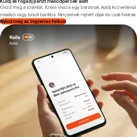
Küldj és fogadj pénzt másodpercek alatt
Oszd meg a számlát, fizess vissza egy barátnak, küldj közvetlenül
mexikói vagy brazil bankba. Nincsenek rejtett díjak és csáli felárak.
Nyisd meg az ingyenes fiókod