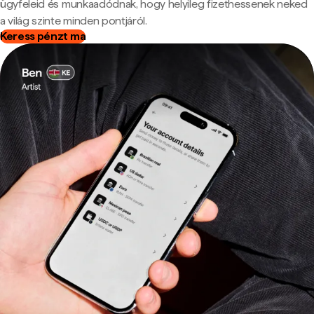
ügyfeleid és munkaadódnak, hogy helyileg fizethessenek neked
a világ szinte minden pontjáról.
Keress pénzt ma