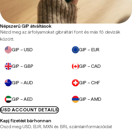
Népszerű GIP átváltások
Nézd meg az árfolyamokat gibraltári font és más fő devizák
között.
GIP – USD
GIP – EUR
GIP – GBP
GIP – CAD
GIP – AUD
GIP – CHF
GIP – AED
GIP – AMD
USD ACCOUNT DETAILS
Kapj fizetést bárhonnan
Oszd meg USD, EUR, MXN és BRL számlainformációidat