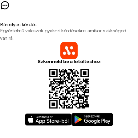
Bármilyen kérdés
Egyértelmű válaszok gyakori kérdésekre, amikor szükséged
van rá.
Szkenneld be a letöltéshez