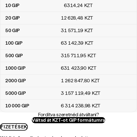
10
GIP
6314
,24
KZT
20
GIP
12 628
,48
KZT
50
GIP
31 571
,19
KZT
100
GIP
63 142
,39
KZT
500
GIP
315 711
,95
KZT
1000
GIP
631 423
,90
KZT
2000
GIP
1 262 847
,80
KZT
5000
GIP
3 157 119
,49
KZT
10 000
GIP
6 314 238
,98
KZT
Fordítva szeretnéd átváltani?
Váltsd át KZT-ot GIP formátumra
FIZETÉSEK