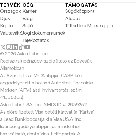
TERMÉK
CÉG
TÁMOGATÁS
Országok
Karrier
Súgóközpont
Díjak
Blog
Állapot
Kripto
Sajtó
Töltsd le a Morse appot
Valutaváltó
Jogi dokumentumok
Tájékoztatók
© 2026 Avian Labs, Inc
Regisztrált pénzügyi szolgáltató az Egyesült
Államokban
Az Avian Labs a MiCA alapján CASP-ként
engedélyezett a holland Autoriteit Financiële
Markten (AFM) által (nyilvántartási szám:
41000005).
Avian Labs USA, Inc., NMLS ID # 2639252
Az előre fizetett Visa betéti kártyát (a "Kártya")
a Lead Bank bocsátja ki a Visa U.S.A. Inc.
licencengedélye alapján, és mindenhol
használható, ahol a Visa-t elfogadják. A