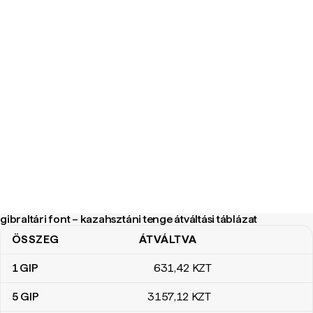
gibraltári font – kazahsztáni tenge átváltási táblázat
ÖSSZEG
ÁTVÁLTVA
gibraltári font – kazahsztáni tenge átváltási táblázat
1
GIP
631
,42
KZT
5
GIP
3157
,12
KZT