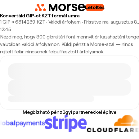
Letöltés
Konvertáld GIP-ot KZT formátumra
1 GIP ≈ 631,4239 KZT · Valódi árfolyam
·
Frissítve ma, augusztus 8.,
12:45
Nézd meg, hogy 800 gibraltári font mennyit ér kazahsztáni tenge
valutában valódi árfolyamon. Küldj pénzt a Morse-szal — nincs
rejtett felár, nincsenek felpuffasztott árfolyamok.
Megbízható pénzügyi partnerekkel építve