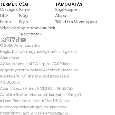
TERMÉK
CÉG
TÁMOGATÁS
Országok
Karrier
Súgóközpont
Díjak
Blog
Állapot
Kripto
Sajtó
Töltsd le a Morse appot
Valutaváltó
Jogi dokumentumok
Tájékoztatók
© 2026 Avian Labs, Inc
Regisztrált pénzügyi szolgáltató az Egyesült
Államokban
Az Avian Labs a MiCA alapján CASP-ként
engedélyezett a holland Autoriteit Financiële
Markten (AFM) által (nyilvántartási szám:
41000005).
Avian Labs USA, Inc., NMLS ID # 2639252
Az előre fizetett Visa betéti kártyát (a "Kártya")
a Lead Bank bocsátja ki a Visa U.S.A. Inc.
licencengedélye alapján, és mindenhol
használható, ahol a Visa-t elfogadják. A