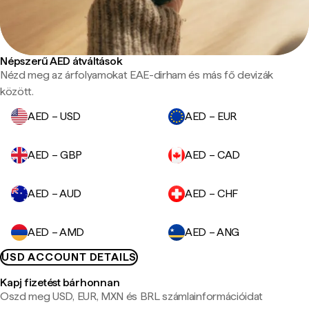
Népszerű AED átváltások
Nézd meg az árfolyamokat EAE-dirham és más fő devizák
között.
AED – USD
AED – EUR
AED – GBP
AED – CAD
AED – AUD
AED – CHF
AED – AMD
AED – ANG
USD ACCOUNT DETAILS
Kapj fizetést bárhonnan
Oszd meg USD, EUR, MXN és BRL számlainformációidat