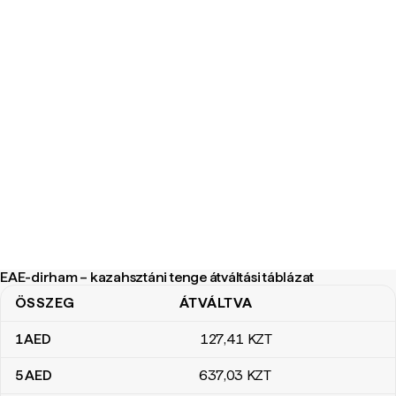
EAE-dirham – kazahsztáni tenge átváltási táblázat
ÖSSZEG
ÁTVÁLTVA
EAE-dirham – kazahsztáni tenge átváltási táblázat
1
AED
127
,41
KZT
5
AED
637
,03
KZT