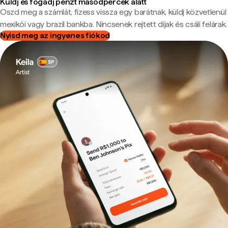
Küldj és fogadj pénzt másodpercek alatt
Oszd meg a számlát, fizess vissza egy barátnak, küldj közvetlenül
mexikói vagy brazil bankba. Nincsenek rejtett díjak és csáli felárak.
Nyisd meg az ingyenes fiókod