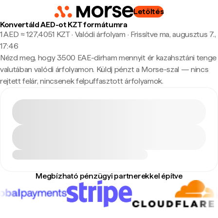
Letöltés
Konvertáld AED-ot KZT formátumra
1 AED ≈ 127,4051 KZT · Valódi árfolyam
·
Frissítve ma, augusztus 7.,
17:46
Nézd meg, hogy 3500 EAE-dirham mennyit ér kazahsztáni tenge
valutában valódi árfolyamon. Küldj pénzt a Morse-szal — nincs
rejtett felár, nincsenek felpuffasztott árfolyamok.
Megbízható pénzügyi partnerekkel építve