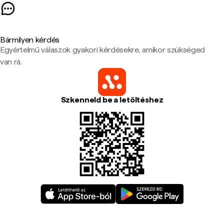
Bármilyen kérdés
Egyértelmű válaszok gyakori kérdésekre, amikor szükséged
van rá.
Szkenneld be a letöltéshez