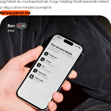
ügyfeleid és munkaadódnak, hogy helyileg fizethessenek neked
a világ szinte minden pontjáról.
Keress pénzt ma