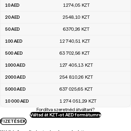
10
AED
1274
,05
KZT
20
AED
2548
,10
KZT
50
AED
6370
,26
KZT
100
AED
12 740
,51
KZT
500
AED
63 702
,56
KZT
1000
AED
127 405
,13
KZT
2000
AED
254 810
,26
KZT
5000
AED
637 025
,65
KZT
10 000
AED
1 274 051
,29
KZT
Fordítva szeretnéd átváltani?
Váltsd át KZT-ot AED formátumra
FIZETÉSEK