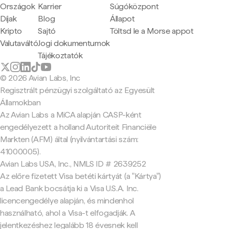
Országok
Karrier
Súgóközpont
Díjak
Blog
Állapot
Kripto
Sajtó
Töltsd le a Morse appot
Valutaváltó
Jogi dokumentumok
Tájékoztatók
© 2026 Avian Labs, Inc
Regisztrált pénzügyi szolgáltató az Egyesült
Államokban
Az Avian Labs a MiCA alapján CASP-ként
engedélyezett a holland Autoriteit Financiële
Markten (AFM) által (nyilvántartási szám:
41000005).
Avian Labs USA, Inc., NMLS ID # 2639252
Az előre fizetett Visa betéti kártyát (a "Kártya")
a Lead Bank bocsátja ki a Visa U.S.A. Inc.
licencengedélye alapján, és mindenhol
használható, ahol a Visa-t elfogadják. A
jelentkezéshez legalább 18 évesnek kell