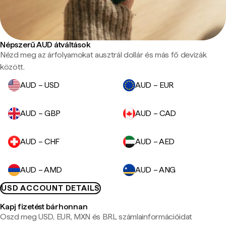
Népszerű AUD átváltások
Nézd meg az árfolyamokat ausztrál dollár és más fő devizák
között.
AUD – USD
AUD – EUR
AUD – GBP
AUD – CAD
AUD – CHF
AUD – AED
AUD – AMD
AUD – ANG
USD ACCOUNT DETAILS
Kapj fizetést bárhonnan
Oszd meg USD, EUR, MXN és BRL számlainformációidat