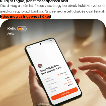
Küldj és fogadj pénzt másodpercek alatt
Oszd meg a számlát, fizess vissza egy barátnak, küldj közvetlenül
mexikói vagy brazil bankba. Nincsenek rejtett díjak és csáli felárak.
Nyisd meg az ingyenes fiókod