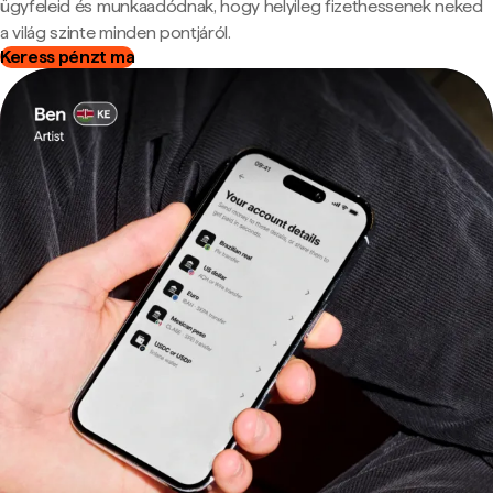
ügyfeleid és munkaadódnak, hogy helyileg fizethessenek neked
a világ szinte minden pontjáról.
Keress pénzt ma