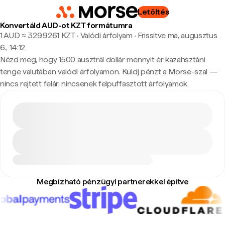
Letöltés
Konvertáld AUD-ot KZT formátumra
1 AUD ≈ 329,9261 KZT · Valódi árfolyam
·
Frissítve ma, augusztus
6., 14:12
Nézd meg, hogy 1500 ausztrál dollár mennyit ér kazahsztáni
tenge valutában valódi árfolyamon. Küldj pénzt a Morse-szal —
nincs rejtett felár, nincsenek felpuffasztott árfolyamok.
Megbízható pénzügyi partnerekkel építve