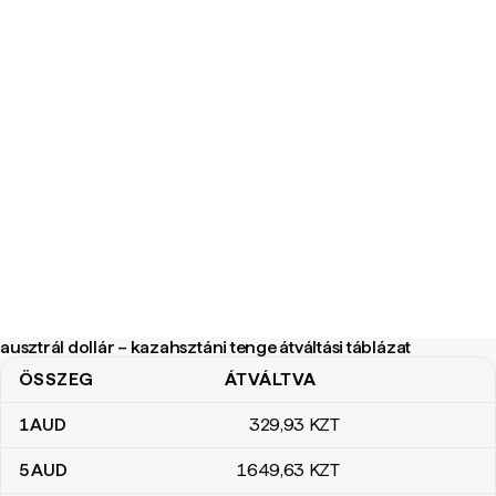
ausztrál dollár – kazahsztáni tenge átváltási táblázat
ÖSSZEG
ÁTVÁLTVA
ausztrál dollár – kazahsztáni tenge átváltási táblázat
1
AUD
329
,93
KZT
5
AUD
1649
,63
KZT