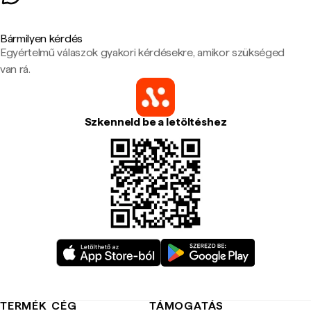
Bármilyen kérdés
Egyértelmű válaszok gyakori kérdésekre, amikor szükséged
van rá.
Szkenneld be a letöltéshez
TERMÉK
CÉG
TÁMOGATÁS