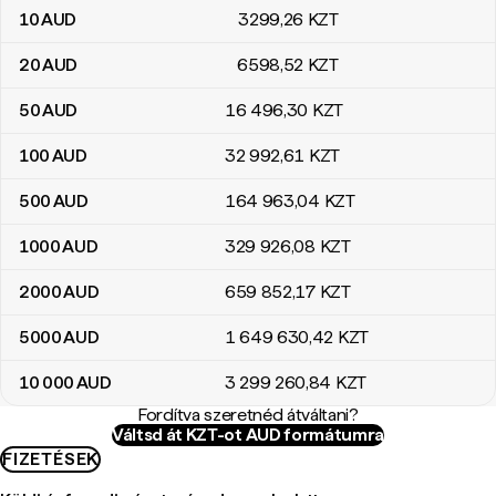
10
AUD
3299
,26
KZT
20
AUD
6598
,52
KZT
50
AUD
16 496
,30
KZT
100
AUD
32 992
,61
KZT
500
AUD
164 963
,04
KZT
1000
AUD
329 926
,08
KZT
2000
AUD
659 852
,17
KZT
5000
AUD
1 649 630
,42
KZT
10 000
AUD
3 299 260
,84
KZT
Fordítva szeretnéd átváltani?
Váltsd át KZT-ot AUD formátumra
FIZETÉSEK