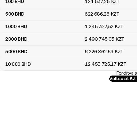
100
BHD
124 537
,25
KZT
500
BHD
622 686
,26
KZT
1000
BHD
1 245 372
,52
KZT
2000
BHD
2 490 745
,03
KZT
5000
BHD
6 226 862
,59
KZT
10 000
BHD
12 453 725
,17
KZT
Fordítva 
Váltsd át K