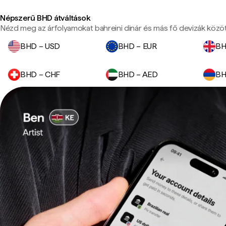
Népszerű BHD átváltások
Nézd meg az árfolyamokat bahreini dinár és más fő devizák közöt
BHD – USD
BHD – EUR
BH
BHD – CHF
BHD – AED
BH