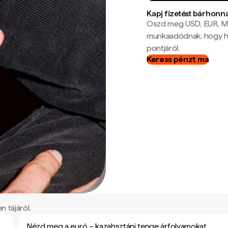
Kapj fizetést bárhonn
Oszd meg USD, EUR, MX
munkaadódnak, hogy hel
pontjáról.
Keress pénzt ma
 tájáról.
Nézd meg a euró – kazahsztáni tenge árfolyamokat