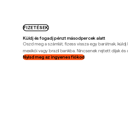
FIZETÉSEK
Küldj és fogadj pénzt másodpercek alatt
Oszd meg a számlát, fizess vissza egy barátnak, küldj
mexikói vagy brazil bankba. Nincsenek rejtett díjak és c
Nyisd meg az ingyenes fiókod