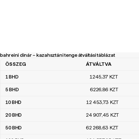
bahreini dinár – kazahsztáni tenge átváltási táblázat
ÖSSZEG
ÁTVÁLTVA
bahreini dinár – kazahsztáni tenge átváltási táblázat
1
BHD
1245
,37
KZT
5
BHD
6226
,86
KZT
10
BHD
12 453
,73
KZT
20
BHD
24 907
,45
KZT
50
BHD
62 268
,63
KZT