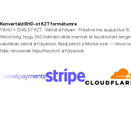
Konvertáld BHD-ot KZT formátumra
1 BHD ≈ 1245,37 KZT · Valódi árfolyam
·
Frissítve ma, augusztus 6.,
Nézd meg, hogy 350 bahreini dinár mennyit ér kazahsztáni tenge
valutában valódi árfolyamon. Küldj pénzt a Morse-szal — nincs rej
felár, nincsenek felpuffasztott árfolyamok.