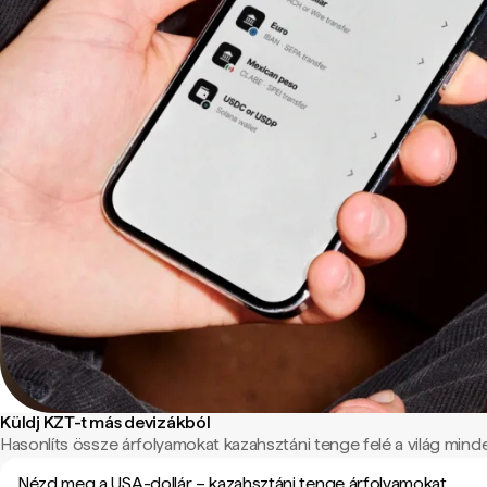
Küldj KZT-t más devizákból
Hasonlíts össze árfolyamokat kazahsztáni tenge felé a világ minden
Nézd meg a USA-dollár – kazahsztáni tenge árfolyamokat