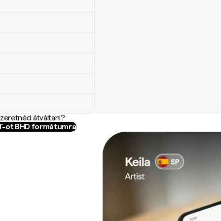
szeretnéd átváltani?
ZT-ot BHD formátumra