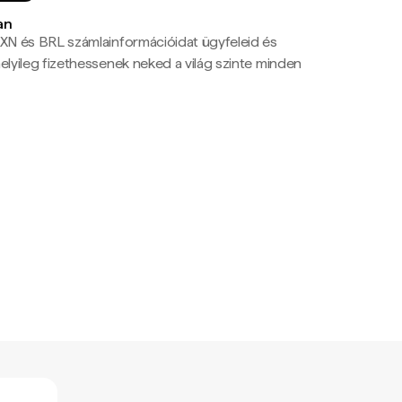
an
N és BRL számlainformációidat ügyfeleid és
yileg fizethessenek neked a világ szinte minden