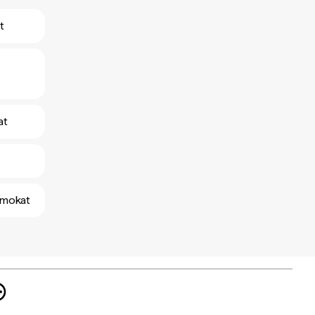
t
at
amokat