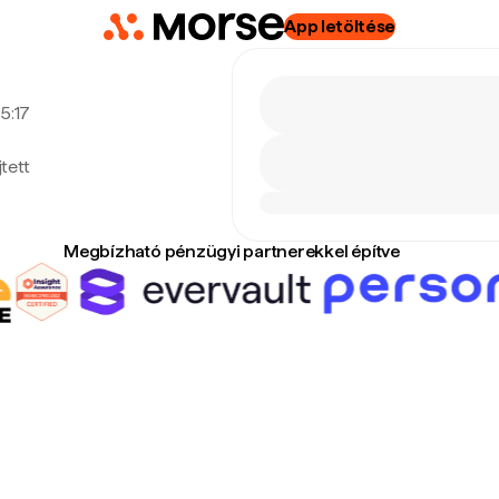
App letöltése
 5:17
tett
Megbízható pénzügyi partnerekkel építve