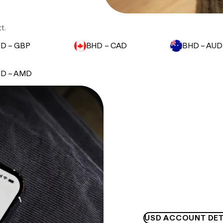
t.
D – GBP
BHD – CAD
BHD – AUD
D – AMD
USD ACCOUNT DET