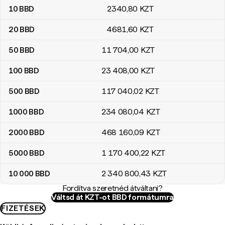
10
BBD
2340
,80
KZT
20
BBD
4681
,60
KZT
50
BBD
11 704
,00
KZT
100
BBD
23 408
,00
KZT
500
BBD
117 040
,02
KZT
1000
BBD
234 080
,04
KZT
2000
BBD
468 160
,09
KZT
5000
BBD
1 170 400
,22
KZT
10 000
BBD
2 340 800
,43
KZT
Fordítva szeretnéd átváltani?
Váltsd át KZT-ot BBD formátumra
FIZETÉSEK