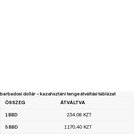
barbadosi dollár – kazahsztáni tenge átváltási táblázat
ÖSSZEG
ÁTVÁLTVA
barbadosi dollár – kazahsztáni tenge átváltási táblázat
1
BBD
234
,08
KZT
5
BBD
1170
,40
KZT