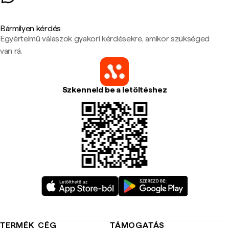
Bármilyen kérdés
Egyértelmű válaszok gyakori kérdésekre, amikor szükséged
van rá.
Szkenneld be a letöltéshez
TERMÉK
CÉG
TÁMOGATÁS