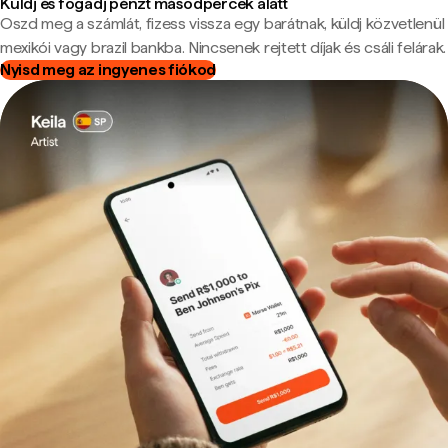
Küldj és fogadj pénzt másodpercek alatt
Oszd meg a számlát, fizess vissza egy barátnak, küldj közvetlenül
mexikói vagy brazil bankba. Nincsenek rejtett díjak és csáli felárak.
Nyisd meg az ingyenes fiókod