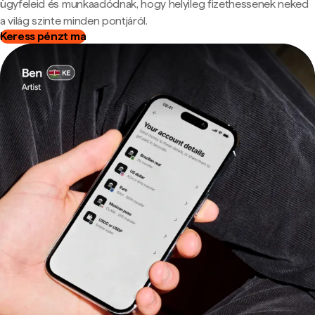
ügyfeleid és munkaadódnak, hogy helyileg fizethessenek neked
a világ szinte minden pontjáról.
Keress pénzt ma