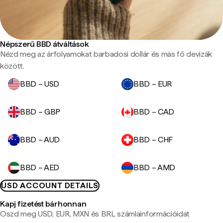
Népszerű BBD átváltások
Nézd meg az árfolyamokat barbadosi dollár és más fő devizák
között.
BBD – USD
BBD – EUR
BBD – GBP
BBD – CAD
BBD – AUD
BBD – CHF
BBD – AED
BBD – AMD
USD ACCOUNT DETAILS
Kapj fizetést bárhonnan
Oszd meg USD, EUR, MXN és BRL számlainformációidat