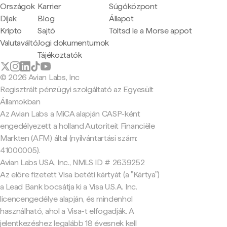
Országok
Karrier
Súgóközpont
Díjak
Blog
Állapot
Kripto
Sajtó
Töltsd le a Morse appot
Valutaváltó
Jogi dokumentumok
Tájékoztatók
© 2026 Avian Labs, Inc
Regisztrált pénzügyi szolgáltató az Egyesült
Államokban
Az Avian Labs a MiCA alapján CASP-ként
engedélyezett a holland Autoriteit Financiële
Markten (AFM) által (nyilvántartási szám:
41000005).
Avian Labs USA, Inc., NMLS ID # 2639252
Az előre fizetett Visa betéti kártyát (a "Kártya")
a Lead Bank bocsátja ki a Visa U.S.A. Inc.
licencengedélye alapján, és mindenhol
használható, ahol a Visa-t elfogadják. A
jelentkezéshez legalább 18 évesnek kell