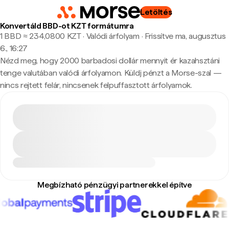
Letöltés
Konvertáld BBD-ot KZT formátumra
1 BBD ≈ 234,0800 KZT · Valódi árfolyam
·
Frissítve ma, augusztus
6., 16:27
Nézd meg, hogy 2000 barbadosi dollár mennyit ér kazahsztáni
tenge valutában valódi árfolyamon. Küldj pénzt a Morse-szal —
nincs rejtett felár, nincsenek felpuffasztott árfolyamok.
Megbízható pénzügyi partnerekkel építve