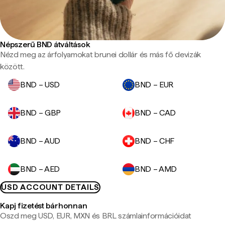
Népszerű BND átváltások
Nézd meg az árfolyamokat brunei dollár és más fő devizák
között.
BND – USD
BND – EUR
BND – GBP
BND – CAD
BND – AUD
BND – CHF
BND – AED
BND – AMD
USD ACCOUNT DETAILS
Kapj fizetést bárhonnan
Oszd meg USD, EUR, MXN és BRL számlainformációidat