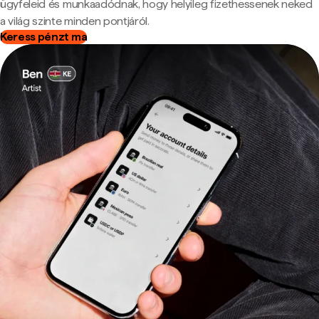
ügyfeleid és munkaadódnak, hogy helyileg fizethessenek neked
a világ szinte minden pontjáról.
Keress pénzt ma