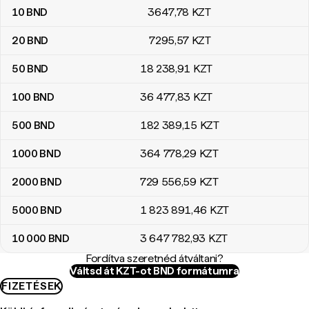
10
BND
3647
,78
KZT
20
BND
7295
,57
KZT
50
BND
18 238
,91
KZT
100
BND
36 477
,83
KZT
500
BND
182 389
,15
KZT
1000
BND
364 778
,29
KZT
2000
BND
729 556
,59
KZT
5000
BND
1 823 891
,46
KZT
10 000
BND
3 647 782
,93
KZT
Fordítva szeretnéd átváltani?
Váltsd át KZT-ot BND formátumra
FIZETÉSEK