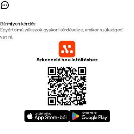
Bármilyen kérdés
Egyértelmű válaszok gyakori kérdésekre, amikor szükséged
van rá.
Szkenneld be a letöltéshez