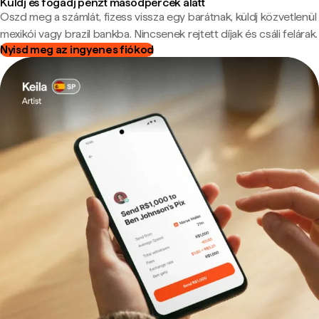
Küldj és fogadj pénzt másodpercek alatt
Oszd meg a számlát, fizess vissza egy barátnak, küldj közvetlenül
mexikói vagy brazil bankba. Nincsenek rejtett díjak és csáli felárak.
Nyisd meg az ingyenes fiókod