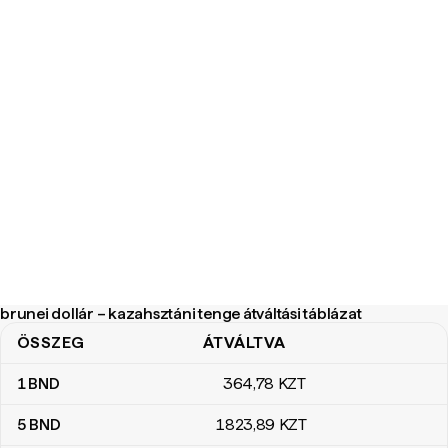
brunei dollár – kazahsztáni tenge átváltási táblázat
ÖSSZEG
ÁTVÁLTVA
brunei dollár – kazahsztáni tenge átváltási táblázat
1
BND
364
,78
KZT
5
BND
1823
,89
KZT