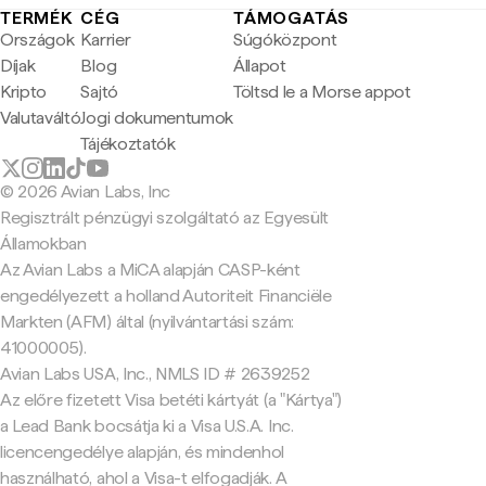
TERMÉK
CÉG
TÁMOGATÁS
Országok
Karrier
Súgóközpont
Díjak
Blog
Állapot
Kripto
Sajtó
Töltsd le a Morse appot
Valutaváltó
Jogi dokumentumok
Tájékoztatók
© 2026 Avian Labs, Inc
Regisztrált pénzügyi szolgáltató az Egyesült
Államokban
Az Avian Labs a MiCA alapján CASP-ként
engedélyezett a holland Autoriteit Financiële
Markten (AFM) által (nyilvántartási szám:
41000005).
Avian Labs USA, Inc., NMLS ID # 2639252
Az előre fizetett Visa betéti kártyát (a "Kártya")
a Lead Bank bocsátja ki a Visa U.S.A. Inc.
licencengedélye alapján, és mindenhol
használható, ahol a Visa-t elfogadják. A