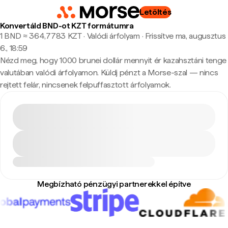
Letöltés
Konvertáld BND-ot KZT formátumra
1 BND ≈ 364,7783 KZT · Valódi árfolyam
·
Frissítve ma, augusztus
6., 18:59
Nézd meg, hogy 1000 brunei dollár mennyit ér kazahsztáni tenge
valutában valódi árfolyamon. Küldj pénzt a Morse-szal — nincs
rejtett felár, nincsenek felpuffasztott árfolyamok.
Megbízható pénzügyi partnerekkel építve