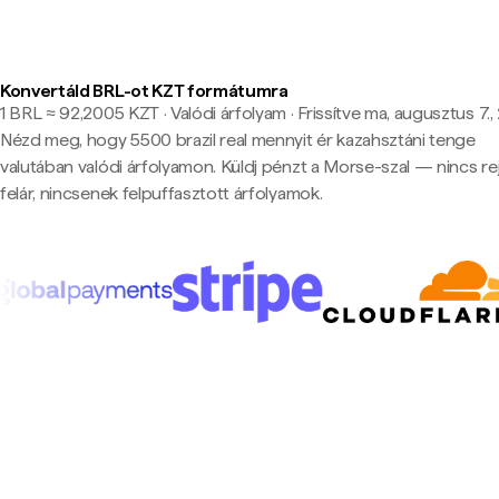
Konvertáld BRL-ot KZT formátumra
1 BRL ≈ 92,2005 KZT · Valódi árfolyam
·
Frissítve ma, augusztus 7.,
Nézd meg, hogy 5500 brazil real mennyit ér kazahsztáni tenge
valutában valódi árfolyamon. Küldj pénzt a Morse-szal — nincs rej
felár, nincsenek felpuffasztott árfolyamok.