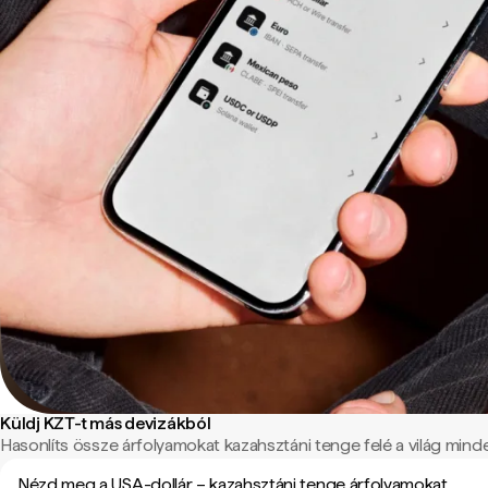
Küldj KZT-t más devizákból
Hasonlíts össze árfolyamokat kazahsztáni tenge felé a világ minden
Nézd meg a USA-dollár – kazahsztáni tenge árfolyamokat