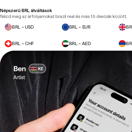
Népszerű BRL átváltások
Nézd meg az árfolyamokat brazil real és más fő devizák között.
BRL – USD
BRL – EUR
BR
BRL – CHF
BRL – AED
BR