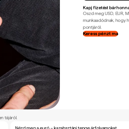
Kapj fizetést bárhonn
Oszd meg USD, EUR, MX
munkaadódnak, hogy hel
pontjáról.
Keress pénzt ma
 tájáról.
Nézd meg a euró – kazahsztáni tenge árfolyamokat