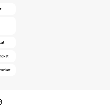
t
kat
amokat
amokat