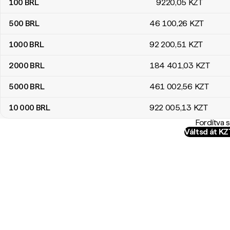
100
BRL
9220
,05
KZT
500
BRL
46 100
,26
KZT
1000
BRL
92 200
,51
KZT
2000
BRL
184 401
,03
KZT
5000
BRL
461 002
,56
KZT
10 000
BRL
922 005
,13
KZT
Fordítva 
Váltsd át K