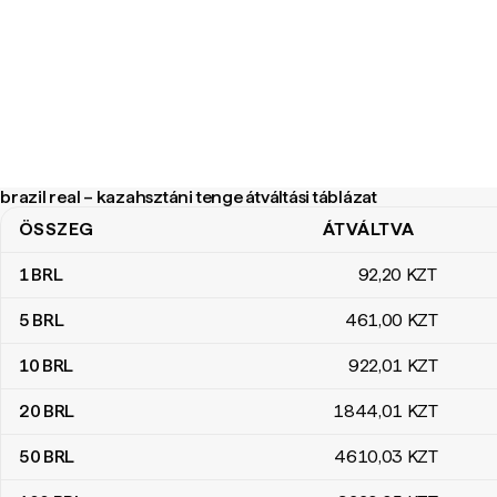
brazil real – kazahsztáni tenge átváltási táblázat
ÖSSZEG
ÁTVÁLTVA
brazil real – kazahsztáni tenge átváltási táblázat
1
BRL
92
,20
KZT
5
BRL
461
,00
KZT
10
BRL
922
,01
KZT
20
BRL
1844
,01
KZT
50
BRL
4610
,03
KZT