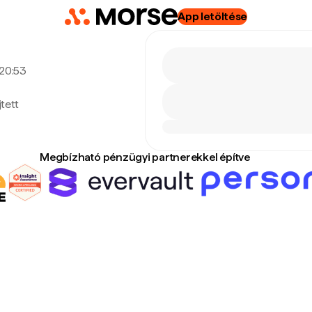
App letöltése
 20:53
tett
Megbízható pénzügyi partnerekkel építve