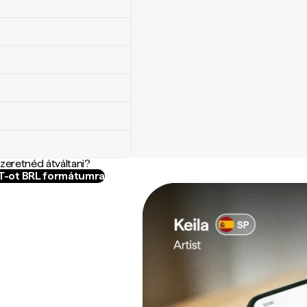
szeretnéd átváltani?
ZT-ot BRL formátumra