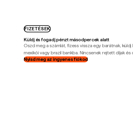
FIZETÉSEK
Küldj és fogadj pénzt másodpercek alatt
Oszd meg a számlát, fizess vissza egy barátnak, küldj
mexikói vagy brazil bankba. Nincsenek rejtett díjak és c
Nyisd meg az ingyenes fiókod