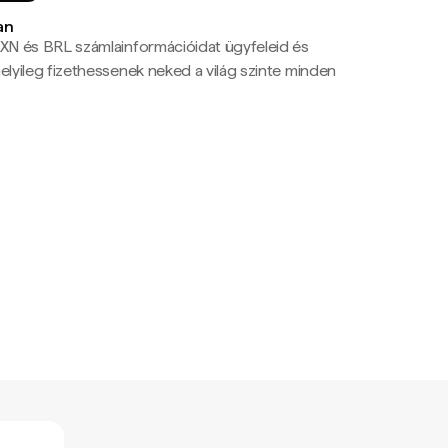
an
N és BRL számlainformációidat ügyfeleid és
yileg fizethessenek neked a világ szinte minden