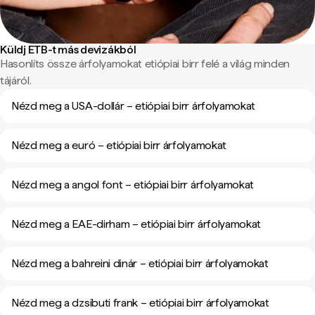
Küldj ETB-t más devizákból
Hasonlíts össze árfolyamokat etiópiai birr felé a világ minden
tájáról.
Nézd meg a USA-dollár – etiópiai birr árfolyamokat
Nézd meg a euró – etiópiai birr árfolyamokat
Nézd meg a angol font – etiópiai birr árfolyamokat
Nézd meg a EAE-dirham – etiópiai birr árfolyamokat
Nézd meg a bahreini dinár – etiópiai birr árfolyamokat
Nézd meg a dzsibuti frank – etiópiai birr árfolyamokat