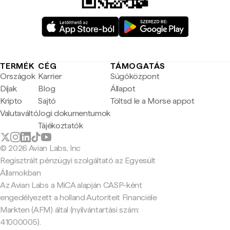
TERMÉK
CÉG
TÁMOGATÁS
Országok
Karrier
Súgóközpont
Díjak
Blog
Állapot
Kripto
Sajtó
Töltsd le a Morse appot
Valutaváltó
Jogi dokumentumok
Tájékoztatók
© 2026 Avian Labs, Inc
Regisztrált pénzügyi szolgáltató az Egyesült
Államokban
Az Avian Labs a MiCA alapján CASP-ként
engedélyezett a holland Autoriteit Financiële
Markten (AFM) által (nyilvántartási szám:
41000005).