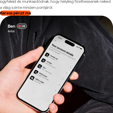
ügyfeleid és munkaadódnak, hogy helyileg fizethessenek neked
a világ szinte minden pontjáról.
Keress pénzt ma