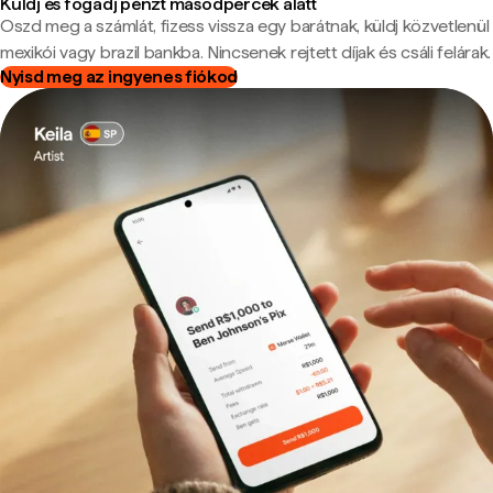
Küldj és fogadj pénzt másodpercek alatt
Oszd meg a számlát, fizess vissza egy barátnak, küldj közvetlenül
mexikói vagy brazil bankba. Nincsenek rejtett díjak és csáli felárak.
Nyisd meg az ingyenes fiókod