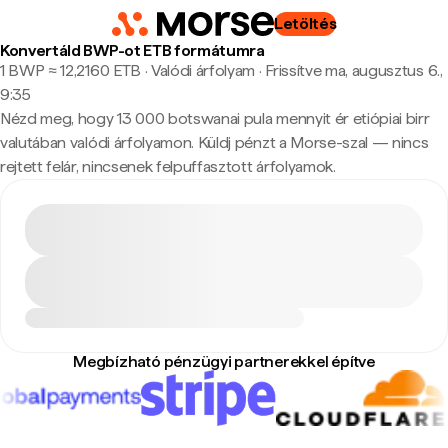
Letöltés
Konvertáld BWP-ot ETB formátumra
1 BWP ≈ 12,2160 ETB · Valódi árfolyam
·
Frissítve ma, augusztus 6.,
9:35
Nézd meg, hogy 13 000 botswanai pula mennyit ér etiópiai birr
valutában valódi árfolyamon. Küldj pénzt a Morse-szal — nincs
rejtett felár, nincsenek felpuffasztott árfolyamok.
Megbízható pénzügyi partnerekkel építve