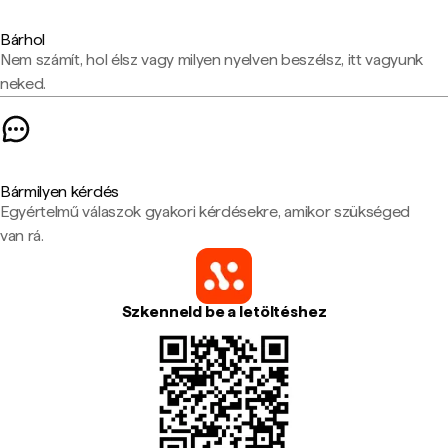
Bárhol
Nem számít, hol élsz vagy milyen nyelven beszélsz, itt vagyunk
neked.
Bármilyen kérdés
Egyértelmű válaszok gyakori kérdésekre, amikor szükséged
van rá.
Szkenneld be a letöltéshez