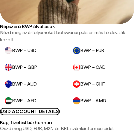
Népszerű BWP átváltások
Nézd meg az árfolyamokat botswanai pula és más fő devizák
között.
BWP – USD
BWP – EUR
BWP – GBP
BWP – CAD
BWP – AUD
BWP – CHF
BWP – AED
BWP – AMD
USD ACCOUNT DETAILS
Kapj fizetést bárhonnan
Oszd meg USD, EUR, MXN és BRL számlainformációidat