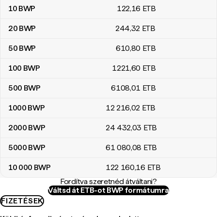
10
BWP
122
,16
ETB
20
BWP
244
,32
ETB
50
BWP
610
,80
ETB
100
BWP
1221
,60
ETB
500
BWP
6108
,01
ETB
1000
BWP
12 216
,02
ETB
2000
BWP
24 432
,03
ETB
5000
BWP
61 080
,08
ETB
10 000
BWP
122 160
,16
ETB
Fordítva szeretnéd átváltani?
Váltsd át ETB-ot BWP formátumra
FIZETÉSEK