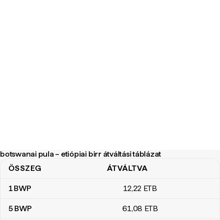
botswanai pula – etiópiai birr átváltási táblázat
ÖSSZEG
ÁTVÁLTVA
botswanai pula – etiópiai birr átváltási táblázat
1
BWP
12
,22
ETB
5
BWP
61
,08
ETB