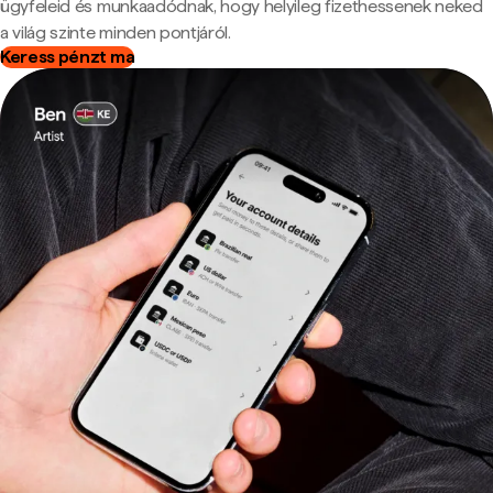
ügyfeleid és munkaadódnak, hogy helyileg fizethessenek neked
a világ szinte minden pontjáról.
Keress pénzt ma