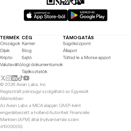
TERMÉK
CÉG
TÁMOGATÁS
Országok
Karrier
Súgóközpont
Díjak
Blog
Állapot
Kripto
Sajtó
Töltsd le a Morse appot
Valutaváltó
Jogi dokumentumok
Tájékoztatók
© 2026 Avian Labs, Inc
Regisztrált pénzügyi szolgáltató az Egyesült
Államokban
Az Avian Labs a MiCA alapján CASP-ként
engedélyezett a holland Autoriteit Financiële
Markten (AFM) által (nyilvántartási szám:
41000005).