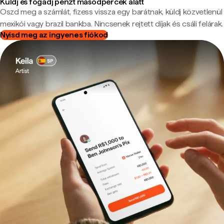
Küldj és fogadj pénzt másodpercek alatt
Oszd meg a számlát, fizess vissza egy barátnak, küldj közvetlenül
mexikói vagy brazil bankba. Nincsenek rejtett díjak és csáli felárak.
Nyisd meg az ingyenes fiókod