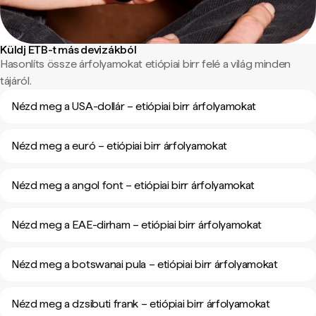
Küldj ETB-t más devizákból
Hasonlíts össze árfolyamokat etiópiai birr felé a világ minden
tájáról.
Nézd meg a USA-dollár – etiópiai birr árfolyamokat
Nézd meg a euró – etiópiai birr árfolyamokat
Nézd meg a angol font – etiópiai birr árfolyamokat
Nézd meg a EAE-dirham – etiópiai birr árfolyamokat
Nézd meg a botswanai pula – etiópiai birr árfolyamokat
Nézd meg a dzsibuti frank – etiópiai birr árfolyamokat