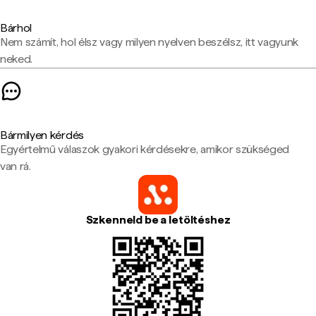
Bárhol
Nem számít, hol élsz vagy milyen nyelven beszélsz, itt vagyunk
neked.
Bármilyen kérdés
Egyértelmű válaszok gyakori kérdésekre, amikor szükséged
van rá.
Szkenneld be a letöltéshez