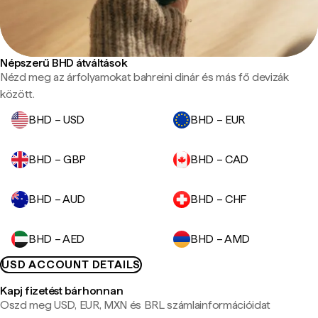
Népszerű BHD átváltások
Nézd meg az árfolyamokat bahreini dinár és más fő devizák
között.
BHD – USD
BHD – EUR
BHD – GBP
BHD – CAD
BHD – AUD
BHD – CHF
BHD – AED
BHD – AMD
USD ACCOUNT DETAILS
Kapj fizetést bárhonnan
Oszd meg USD, EUR, MXN és BRL számlainformációidat