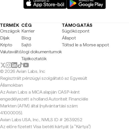
TERMÉK
CÉG
TÁMOGATÁS
Országok
Karrier
Súgóközpont
Díjak
Blog
Állapot
Kripto
Sajtó
Töltsd le a Morse appot
Valutaváltó
Jogi dokumentumok
Tájékoztatók
© 2026 Avian Labs, Inc
Regisztrált pénzügyi szolgáltató az Egyesült
Államokban
Az Avian Labs a MiCA alapján CASP-ként
engedélyezett a holland Autoriteit Financiële
Markten (AFM) által (nyilvántartási szám:
41000005).
Avian Labs USA, Inc., NMLS ID # 2639252
Az előre fizetett Visa betéti kártyát (a "Kártya")