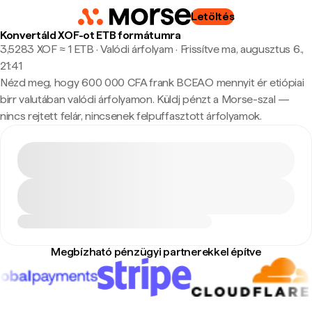
Letöltés
Konvertáld XOF-ot ETB formátumra
3,5283 XOF ≈ 1 ETB · Valódi árfolyam
·
Frissítve ma, augusztus 6.,
21:41
Nézd meg, hogy 600 000 CFA frank BCEAO mennyit ér etiópiai
birr valutában valódi árfolyamon. Küldj pénzt a Morse-szal —
nincs rejtett felár, nincsenek felpuffasztott árfolyamok.
Megbízható pénzügyi partnerekkel építve