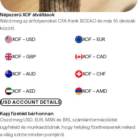
Népszerű XOF átváltások
Nézd meg az árfolyamokat CFA frank BCEAO és más fő devizák
között.
XOF – USD
XOF – EUR
XOF – GBP
XOF – CAD
XOF – AUD
XOF – CHF
XOF – AED
XOF – AMD
USD ACCOUNT DETAILS
Kapj fizetést bárhonnan
Oszd meg USD, EUR, MXN és BRL számlainformációidat
ügyfeleid és munkaadódnak, hogy helyileg fizethessenek neked
a világ szinte minden pontjáról.