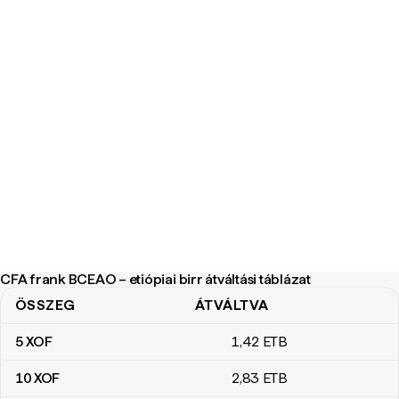
CFA frank BCEAO – etiópiai birr átváltási táblázat
ÖSSZEG
ÁTVÁLTVA
CFA frank BCEAO – etiópiai birr átváltási táblázat
5
XOF
1
,42
ETB
10
XOF
2
,83
ETB