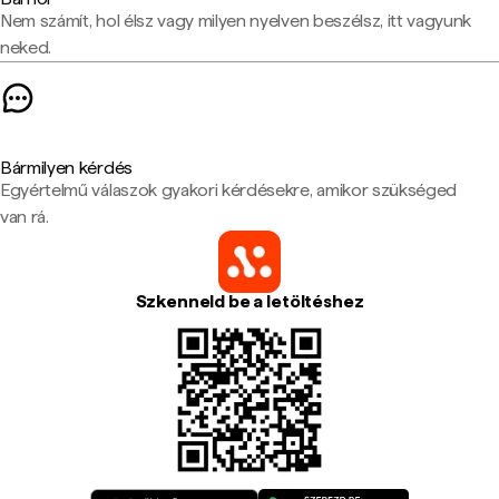
Nem számít, hol élsz vagy milyen nyelven beszélsz, itt vagyunk
neked.
Bármilyen kérdés
Egyértelmű válaszok gyakori kérdésekre, amikor szükséged
van rá.
Szkenneld be a letöltéshez