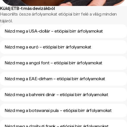
Küldj ETB-t más devizákból
Hasonlíts össze árfolyamokat etiópiai birr felé a világ minden
tájáról.
Nézd meg a USA-dollár – etiópiai birr árfolyamokat
Nézd meg a euró – etiópiai birr árfolyamokat
Nézd meg a angol font – etiópiai birr árfolyamokat
Nézd meg a EAE-dirham – etiópiai birr árfolyamokat
Nézd meg a bahreini dinár – etiópiai birr árfolyamokat
Nézd meg a botswanai pula – etiópiai birr árfolyamokat
Nézd meg a dzsibuti frank – etiópiai birr árfolyamokat