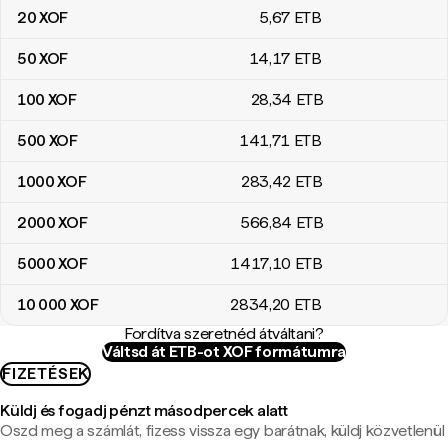
20
XOF
5
,67
ETB
50
XOF
14
,17
ETB
100
XOF
28
,34
ETB
500
XOF
141
,71
ETB
1000
XOF
283
,42
ETB
2000
XOF
566
,84
ETB
5000
XOF
1417
,10
ETB
10 000
XOF
2834
,20
ETB
Fordítva szeretnéd átváltani?
Váltsd át ETB-ot XOF formátumra
FIZETÉSEK
Küldj és fogadj pénzt másodpercek alatt
Oszd meg a számlát, fizess vissza egy barátnak, küldj közvetlenül