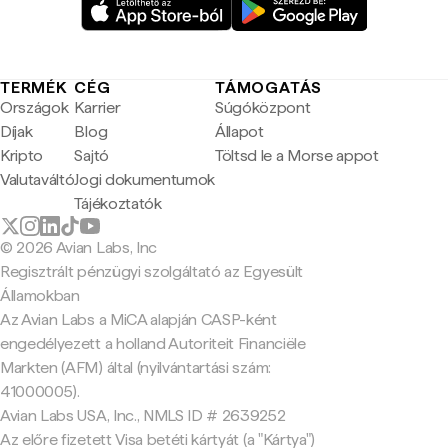
TERMÉK
CÉG
TÁMOGATÁS
Országok
Karrier
Súgóközpont
Díjak
Blog
Állapot
Kripto
Sajtó
Töltsd le a Morse appot
Valutaváltó
Jogi dokumentumok
Tájékoztatók
© 2026 Avian Labs, Inc
Regisztrált pénzügyi szolgáltató az Egyesült
Államokban
Az Avian Labs a MiCA alapján CASP-ként
engedélyezett a holland Autoriteit Financiële
Markten (AFM) által (nyilvántartási szám:
41000005).
Avian Labs USA, Inc., NMLS ID # 2639252
Az előre fizetett Visa betéti kártyát (a "Kártya")