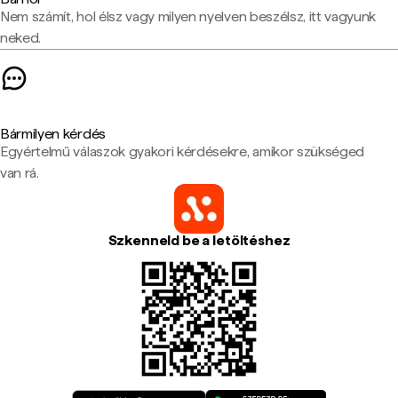
Nem számít, hol élsz vagy milyen nyelven beszélsz, itt vagyunk
neked.
Bármilyen kérdés
Egyértelmű válaszok gyakori kérdésekre, amikor szükséged
van rá.
Szkenneld be a letöltéshez