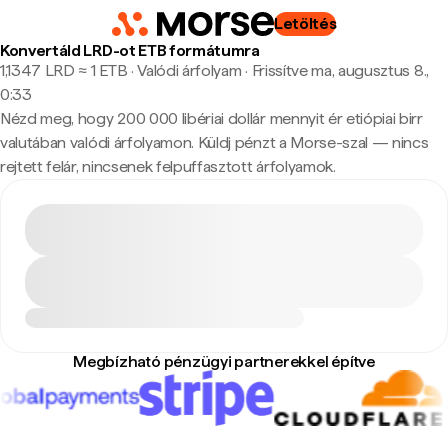
Letöltés
Konvertáld LRD-ot ETB formátumra
1,1347 LRD ≈ 1 ETB · Valódi árfolyam
·
Frissítve ma, augusztus 8.,
0:33
Nézd meg, hogy 200 000 libériai dollár mennyit ér etiópiai birr
valutában valódi árfolyamon. Küldj pénzt a Morse-szal — nincs
rejtett felár, nincsenek felpuffasztott árfolyamok.
Megbízható pénzügyi partnerekkel építve