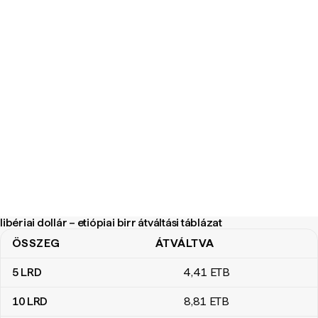
libériai dollár – etiópiai birr átváltási táblázat
ÖSSZEG
ÁTVÁLTVA
libériai dollár – etiópiai birr átváltási táblázat
5
LRD
4
,41
ETB
10
LRD
8
,81
ETB