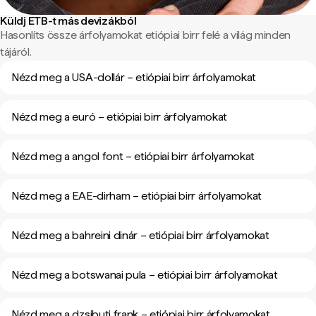
Küldj ETB-t más devizákból
Hasonlíts össze árfolyamokat etiópiai birr felé a világ minden
tájáról.
Nézd meg a USA-dollár – etiópiai birr árfolyamokat
Nézd meg a euró – etiópiai birr árfolyamokat
Nézd meg a angol font – etiópiai birr árfolyamokat
Nézd meg a EAE-dirham – etiópiai birr árfolyamokat
Nézd meg a bahreini dinár – etiópiai birr árfolyamokat
Nézd meg a botswanai pula – etiópiai birr árfolyamokat
Nézd meg a dzsibuti frank – etiópiai birr árfolyamokat