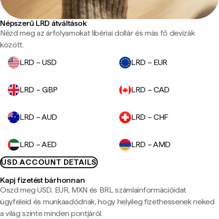
Népszerű LRD átváltások
Nézd meg az árfolyamokat libériai dollár és más fő devizák
között.
LRD – USD
LRD – EUR
LRD – GBP
LRD – CAD
LRD – AUD
LRD – CHF
LRD – AED
LRD – AMD
USD ACCOUNT DETAILS
Kapj fizetést bárhonnan
Oszd meg USD, EUR, MXN és BRL számlainformációidat
ügyfeleid és munkaadódnak, hogy helyileg fizethessenek neked
a világ szinte minden pontjáról.