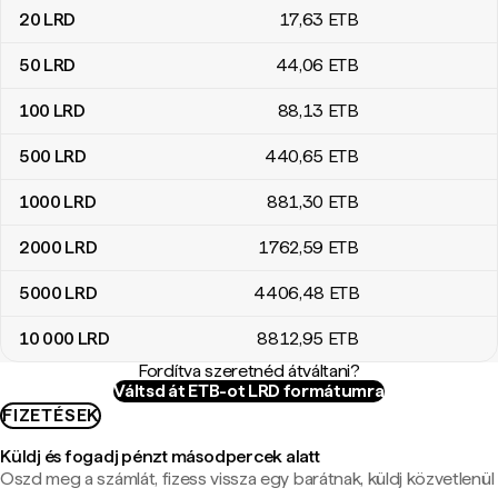
20
LRD
17
,63
ETB
50
LRD
44
,06
ETB
100
LRD
88
,13
ETB
500
LRD
440
,65
ETB
1000
LRD
881
,30
ETB
2000
LRD
1762
,59
ETB
5000
LRD
4406
,48
ETB
10 000
LRD
8812
,95
ETB
Fordítva szeretnéd átváltani?
Váltsd át ETB-ot LRD formátumra
FIZETÉSEK
Küldj és fogadj pénzt másodpercek alatt
Oszd meg a számlát, fizess vissza egy barátnak, küldj közvetlenül