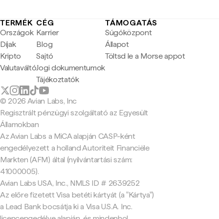
TERMÉK
CÉG
TÁMOGATÁS
Országok
Karrier
Súgóközpont
Díjak
Blog
Állapot
Kripto
Sajtó
Töltsd le a Morse appot
Valutaváltó
Jogi dokumentumok
Tájékoztatók
© 2026 Avian Labs, Inc
Regisztrált pénzügyi szolgáltató az Egyesült
Államokban
Az Avian Labs a MiCA alapján CASP-ként
engedélyezett a holland Autoriteit Financiële
Markten (AFM) által (nyilvántartási szám:
41000005).
Avian Labs USA, Inc., NMLS ID # 2639252
Az előre fizetett Visa betéti kártyát (a "Kártya")
a Lead Bank bocsátja ki a Visa U.S.A. Inc.
licencengedélye alapján, és mindenhol