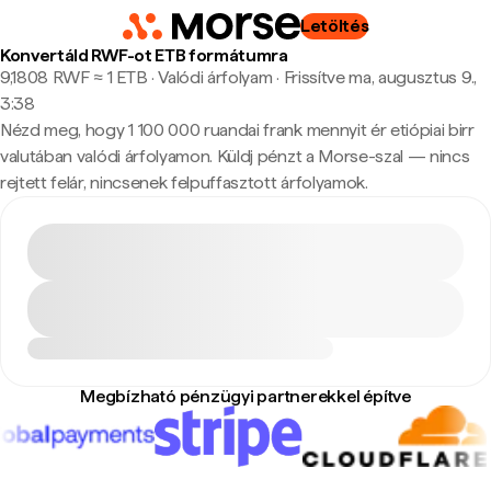
Letöltés
Konvertáld RWF-ot ETB formátumra
9,1808 RWF ≈ 1 ETB · Valódi árfolyam
·
Frissítve ma, augusztus 9.,
3:38
Nézd meg, hogy 1 100 000 ruandai frank mennyit ér etiópiai birr
valutában valódi árfolyamon. Küldj pénzt a Morse-szal — nincs
rejtett felár, nincsenek felpuffasztott árfolyamok.
Megbízható pénzügyi partnerekkel építve