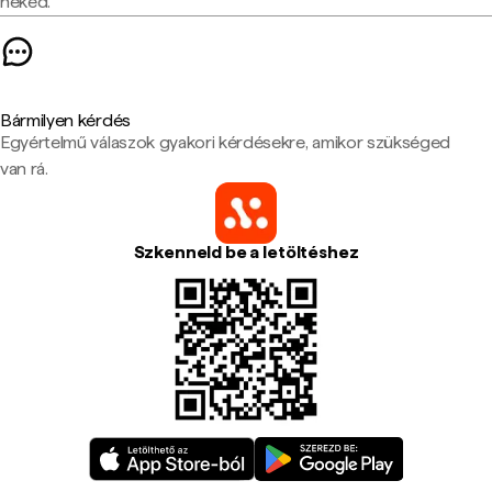
neked.
Bármilyen kérdés
Egyértelmű válaszok gyakori kérdésekre, amikor szükséged
van rá.
Szkenneld be a letöltéshez