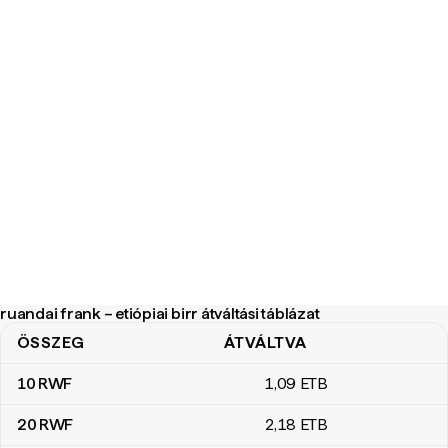
ruandai frank – etiópiai birr átváltási táblázat
ÖSSZEG
ÁTVÁLTVA
ruandai frank – etiópiai birr átváltási táblázat
10
RWF
1
,09
ETB
20
RWF
2
,18
ETB