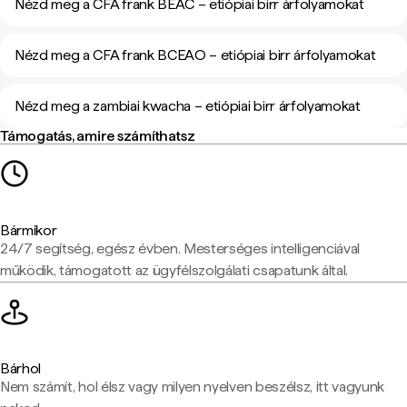
Nézd meg a CFA frank BEAC – etiópiai birr árfolyamokat
Nézd meg a CFA frank BCEAO – etiópiai birr árfolyamokat
Nézd meg a zambiai kwacha – etiópiai birr árfolyamokat
Támogatás, amire számíthatsz
Bármikor
24/7 segítség, egész évben. Mesterséges intelligenciával
működik, támogatott az ügyfélszolgálati csapatunk által.
Bárhol
Nem számít, hol élsz vagy milyen nyelven beszélsz, itt vagyunk