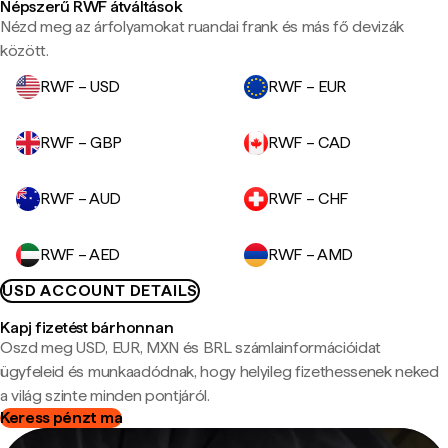
Népszerű RWF átváltások
Nézd meg az árfolyamokat ruandai frank és más fő devizák
között.
RWF – USD
RWF – EUR
RWF – GBP
RWF – CAD
RWF – AUD
RWF – CHF
RWF – AED
RWF – AMD
USD ACCOUNT DETAILS
Kapj fizetést bárhonnan
Oszd meg USD, EUR, MXN és BRL számlainformációidat
ügyfeleid és munkaadódnak, hogy helyileg fizethessenek neked
a világ szinte minden pontjáról.
Keress pénzt ma