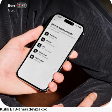
Küldj ETB-t más devizákból