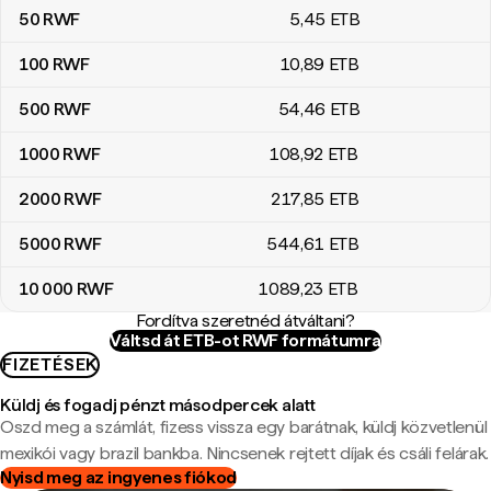
50
RWF
5
,45
ETB
100
RWF
10
,89
ETB
500
RWF
54
,46
ETB
1000
RWF
108
,92
ETB
2000
RWF
217
,85
ETB
5000
RWF
544
,61
ETB
10 000
RWF
1089
,23
ETB
Fordítva szeretnéd átváltani?
Váltsd át ETB-ot RWF formátumra
FIZETÉSEK
Küldj és fogadj pénzt másodpercek alatt
Oszd meg a számlát, fizess vissza egy barátnak, küldj közvetlenül
mexikói vagy brazil bankba. Nincsenek rejtett díjak és csáli felárak.
Nyisd meg az ingyenes fiókod