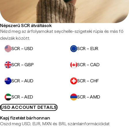
Népszerű SCR átváltások
Nézd meg az árfolyamokat seychelle-szigeteki rúpia és más fő
devizák között.
SCR – USD
SCR – EUR
SCR – GBP
SCR – CAD
SCR – AUD
SCR – CHF
SCR – AED
SCR – AMD
USD ACCOUNT DETAILS
Kapj fizetést bárhonnan
Oszd meg USD, EUR, MXN és BRL számlainformációidat