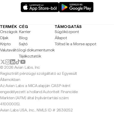
TERMÉK
CÉG
TÁMOGATÁS
Országok
Karrier
Súgóközpont
Díjak
Blog
Állapot
Kripto
Sajtó
Töltsd le a Morse appot
Valutaváltó
Jogi dokumentumok
Tájékoztatók
© 2026 Avian Labs, Inc
Regisztrált pénzügyi szolgáltató az Egyesült
Államokban
Az Avian Labs a MiCA alapján CASP-ként
engedélyezett a holland Autoriteit Financiële
Markten (AFM) által (nyilvántartási szám:
41000005).
Avian Labs USA, Inc., NMLS ID # 2639252