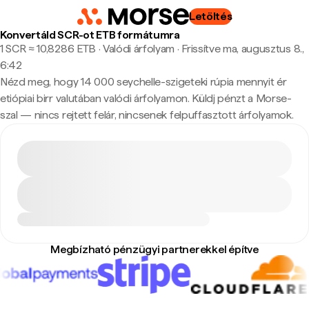
Letöltés
Konvertáld SCR-ot ETB formátumra
1 SCR ≈ 10,8286 ETB · Valódi árfolyam
·
Frissítve ma, augusztus 8.,
6:42
Nézd meg, hogy 14 000 seychelle-szigeteki rúpia mennyit ér
etiópiai birr valutában valódi árfolyamon. Küldj pénzt a Morse-
szal — nincs rejtett felár, nincsenek felpuffasztott árfolyamok.
Megbízható pénzügyi partnerekkel építve