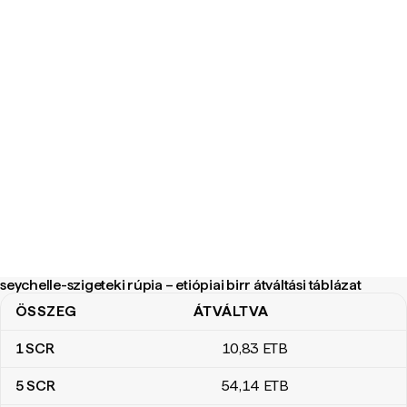
seychelle-szigeteki rúpia – etiópiai birr átváltási táblázat
ÖSSZEG
ÁTVÁLTVA
seychelle-szigeteki rúpia – etiópiai birr átváltási táblázat
1
SCR
10
,83
ETB
5
SCR
54
,14
ETB