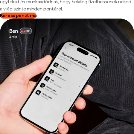
ügyfeleid és munkaadódnak, hogy helyileg fizethessenek neked
a világ szinte minden pontjáról.
Keress pénzt ma