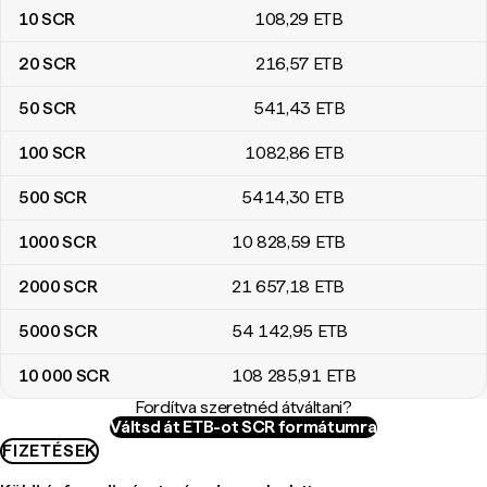
10
SCR
108
,29
ETB
20
SCR
216
,57
ETB
50
SCR
541
,43
ETB
100
SCR
1082
,86
ETB
500
SCR
5414
,30
ETB
1000
SCR
10 828
,59
ETB
2000
SCR
21 657
,18
ETB
5000
SCR
54 142
,95
ETB
10 000
SCR
108 285
,91
ETB
Fordítva szeretnéd átváltani?
Váltsd át ETB-ot SCR formátumra
FIZETÉSEK