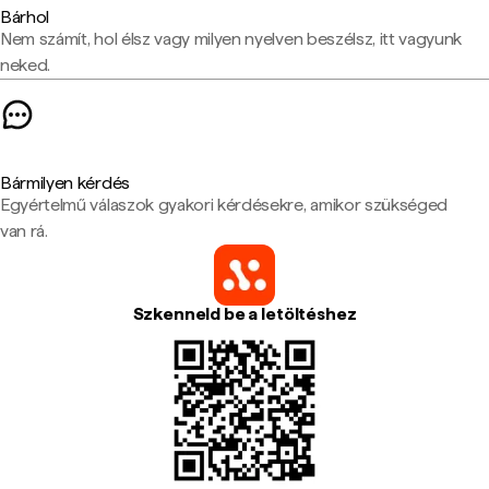
Bárhol
Nem számít, hol élsz vagy milyen nyelven beszélsz, itt vagyunk
neked.
Bármilyen kérdés
Egyértelmű válaszok gyakori kérdésekre, amikor szükséged
van rá.
Szkenneld be a letöltéshez