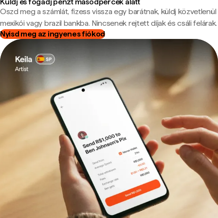
Küldj és fogadj pénzt másodpercek alatt
Oszd meg a számlát, fizess vissza egy barátnak, küldj közvetlenül
mexikói vagy brazil bankba. Nincsenek rejtett díjak és csáli felárak.
Nyisd meg az ingyenes fiókod