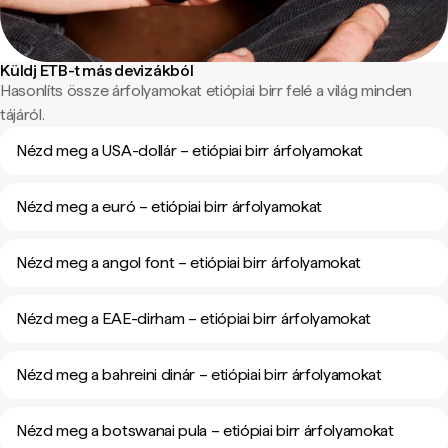
Küldj ETB-t más devizákból
Hasonlíts össze árfolyamokat etiópiai birr felé a világ minden
tájáról.
Nézd meg a USA-dollár – etiópiai birr árfolyamokat
Nézd meg a euró – etiópiai birr árfolyamokat
Nézd meg a angol font – etiópiai birr árfolyamokat
Nézd meg a EAE-dirham – etiópiai birr árfolyamokat
Nézd meg a bahreini dinár – etiópiai birr árfolyamokat
Nézd meg a botswanai pula – etiópiai birr árfolyamokat