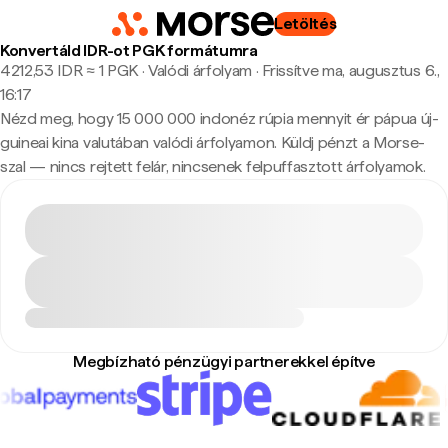
Letöltés
Konvertáld IDR-ot PGK formátumra
4212,53 IDR ≈ 1 PGK · Valódi árfolyam
·
Frissítve ma, augusztus 6.,
16:17
Nézd meg, hogy 15 000 000 indonéz rúpia mennyit ér pápua új-
guineai kina valutában valódi árfolyamon. Küldj pénzt a Morse-
szal — nincs rejtett felár, nincsenek felpuffasztott árfolyamok.
Megbízható pénzügyi partnerekkel építve