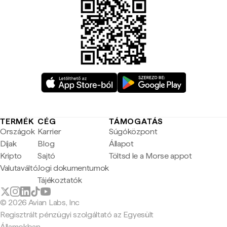
TERMÉK
CÉG
TÁMOGATÁS
Országok
Karrier
Súgóközpont
Díjak
Blog
Állapot
Kripto
Sajtó
Töltsd le a Morse appot
Valutaváltó
Jogi dokumentumok
Tájékoztatók
© 2026 Avian Labs, Inc
Regisztrált pénzügyi szolgáltató az Egyesült
Államokban