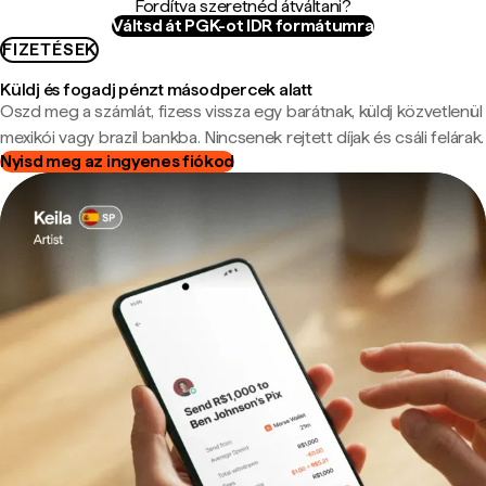
Fordítva szeretnéd átváltani?
Váltsd át PGK-ot IDR formátumra
FIZETÉSEK
Küldj és fogadj pénzt másodpercek alatt
Oszd meg a számlát, fizess vissza egy barátnak, küldj közvetlenül
mexikói vagy brazil bankba. Nincsenek rejtett díjak és csáli felárak.
Nyisd meg az ingyenes fiókod