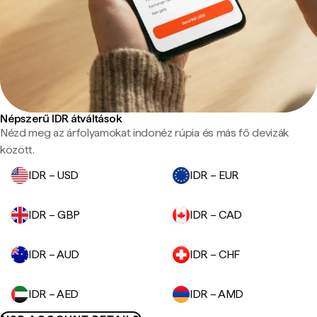
Népszerű IDR átváltások
Nézd meg az árfolyamokat indonéz rúpia és más fő devizák
között.
IDR – USD
IDR – EUR
IDR – GBP
IDR – CAD
IDR – AUD
IDR – CHF
IDR – AED
IDR – AMD