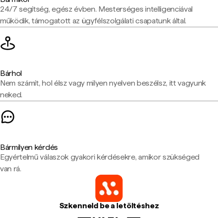
24/7 segítség, egész évben. Mesterséges intelligenciával
működik, támogatott az ügyfélszolgálati csapatunk által.
Bárhol
Nem számít, hol élsz vagy milyen nyelven beszélsz, itt vagyunk
neked.
Bármilyen kérdés
Egyértelmű válaszok gyakori kérdésekre, amikor szükséged
van rá.
Szkenneld be a letöltéshez