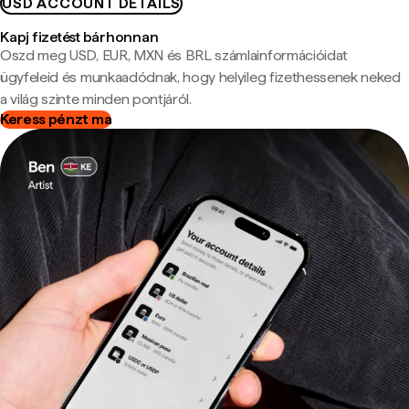
USD ACCOUNT DETAILS
Kapj fizetést bárhonnan
Oszd meg USD, EUR, MXN és BRL számlainformációidat
ügyfeleid és munkaadódnak, hogy helyileg fizethessenek neked
a világ szinte minden pontjáról.
Keress pénzt ma