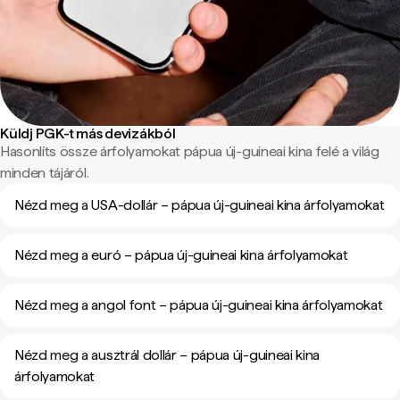
Küldj PGK-t más devizákból
Hasonlíts össze árfolyamokat pápua új-guineai kina felé a világ
minden tájáról.
Nézd meg a USA-dollár – pápua új-guineai kina árfolyamokat
Nézd meg a euró – pápua új-guineai kina árfolyamokat
Nézd meg a angol font – pápua új-guineai kina árfolyamokat
Nézd meg a ausztrál dollár – pápua új-guineai kina
árfolyamokat