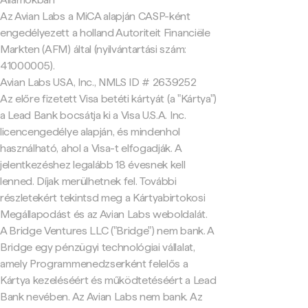
Az Avian Labs a MiCA alapján CASP-ként
engedélyezett a holland Autoriteit Financiële
Markten (AFM) által (nyilvántartási szám:
41000005).
Avian Labs USA, Inc., NMLS ID # 2639252
Az előre fizetett Visa betéti kártyát (a "Kártya")
a Lead Bank bocsátja ki a Visa U.S.A. Inc.
licencengedélye alapján, és mindenhol
használható, ahol a Visa-t elfogadják. A
jelentkezéshez legalább 18 évesnek kell
lenned. Díjak merülhetnek fel. További
részletekért tekintsd meg a Kártyabirtokosi
Megállapodást és az Avian Labs weboldalát.
A Bridge Ventures LLC ("Bridge") nem bank. A
Bridge egy pénzügyi technológiai vállalat,
amely Programmenedzserként felelős a
Kártya kezeléséért és működtetéséért a Lead
Bank nevében. Az Avian Labs nem bank. Az