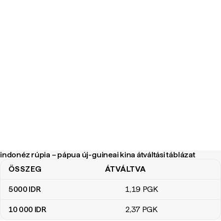
indonéz rúpia – pápua új-guineai kina átváltási táblázat
ÖSSZEG
ÁTVÁLTVA
indonéz rúpia – pápua új-guineai kina átváltási táblázat
5000
IDR
1
,19
PGK
10 000
IDR
2
,37
PGK