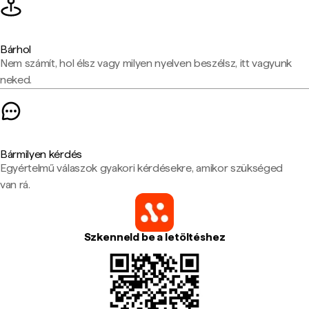
Bárhol
Nem számít, hol élsz vagy milyen nyelven beszélsz, itt vagyunk
neked.
Bármilyen kérdés
Egyértelmű válaszok gyakori kérdésekre, amikor szükséged
van rá.
Szkenneld be a letöltéshez