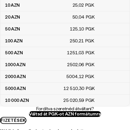
10
AZN
25
,02
PGK
20
AZN
50
,04
PGK
50
AZN
125
,10
PGK
100
AZN
250
,21
PGK
500
AZN
1251
,03
PGK
1000
AZN
2502
,06
PGK
2000
AZN
5004
,12
PGK
5000
AZN
12 510
,30
PGK
10 000
AZN
25 020
,59
PGK
Fordítva szeretnéd átváltani?
Váltsd át PGK-ot AZN formátumra
FIZETÉSEK