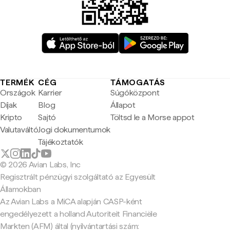
TERMÉK
CÉG
TÁMOGATÁS
Országok
Karrier
Súgóközpont
Díjak
Blog
Állapot
Kripto
Sajtó
Töltsd le a Morse appot
Valutaváltó
Jogi dokumentumok
Tájékoztatók
© 2026 Avian Labs, Inc
Regisztrált pénzügyi szolgáltató az Egyesült
Államokban
Az Avian Labs a MiCA alapján CASP-ként
engedélyezett a holland Autoriteit Financiële
Markten (AFM) által (nyilvántartási szám: