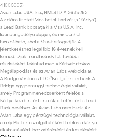
41000005).
Avian Labs USA, Inc., NMLS ID # 2639252
Az előre fizetett Visa betéti kártyát (a "Kártya")
a Lead Bank bocsátja ki a Visa U.S.A. Inc.
licencengedélye alapján, és mindenhol
használható, ahol a Visa-t elfogadják. A
jelentkezéshez legalább 18 évesnek kell
lenned. Díjak merülhetnek fel. További
részletekért tekintsd meg a Kártyabirtokosi
Megállapodást és az Avian Labs weboldalát.
A Bridge Ventures LLC ("Bridge") nem bank. A
Bridge egy pénzügyi technológiai vállalat,
amely Programmenedzserként felelős a
Kártya kezeléséért és működtetéséért a Lead
Bank nevében. Az Avian Labs nem bank. Az
Avian Labs egy pénzügyi technológiai vállalat,
amely Platformszolgáltatóként felelős a kártya
alkalmazásáért, hozzáféréséért és kezeléséért.