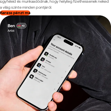
ügyfeleid és munkaadódnak, hogy helyileg fizethessenek neked
a világ szinte minden pontjáról.
Keress pénzt ma