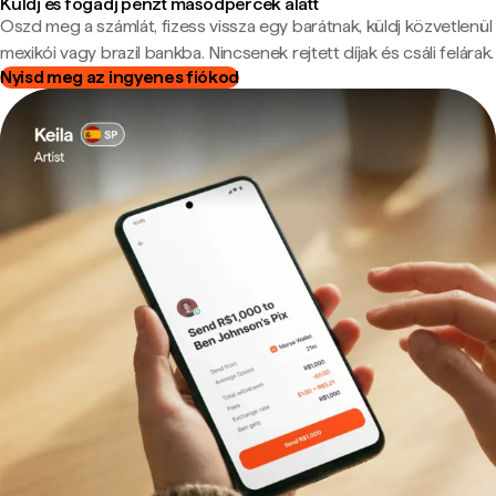
Küldj és fogadj pénzt másodpercek alatt
Oszd meg a számlát, fizess vissza egy barátnak, küldj közvetlenül
mexikói vagy brazil bankba. Nincsenek rejtett díjak és csáli felárak.
Nyisd meg az ingyenes fiókod