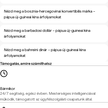
Nézd meg a bosznia-hercegovinai konvertibilis márka –
pápua új-guineai kina árfolyamokat
Nézd meg a barbadosi dollár – pápua új-guineai kina
árfolyamokat
Nézd meg a bahreini dinár – pápua új-guineai kina
árfolyamokat
Támogatás, amire számíthatsz
Bármikor
24/7 segítség, egész évben. Mesterséges intelligenciával
működik, támogatott az ügyfélszolgálati csapatunk által.