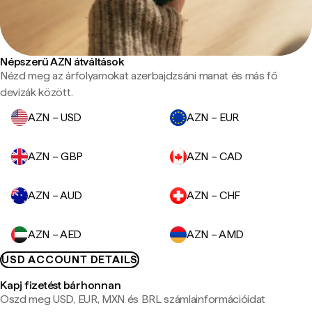
Népszerű AZN átváltások
Nézd meg az árfolyamokat azerbajdzsáni manat és más fő
devizák között.
AZN – USD
AZN – EUR
AZN – GBP
AZN – CAD
AZN – AUD
AZN – CHF
AZN – AED
AZN – AMD
USD ACCOUNT DETAILS
Kapj fizetést bárhonnan
Oszd meg USD, EUR, MXN és BRL számlainformációidat