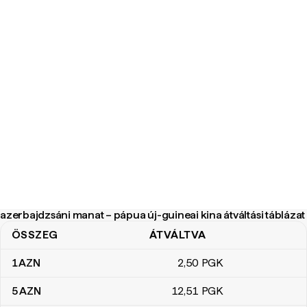
azerbajdzsáni manat – pápua új-guineai kina átváltási táblázat
ÖSSZEG
ÁTVÁLTVA
azerbajdzsáni manat – pápua új-guineai kina átváltási táblázat
1
AZN
2
,50
PGK
5
AZN
12
,51
PGK