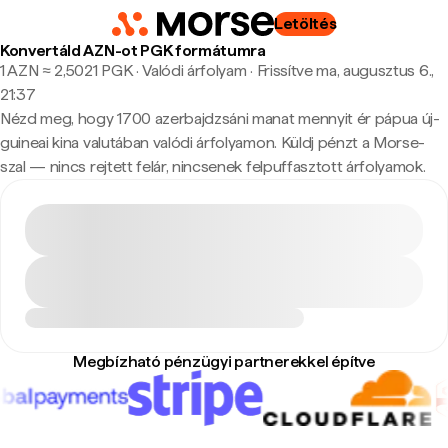
Letöltés
Konvertáld AZN-ot PGK formátumra
1 AZN ≈ 2,5021 PGK · Valódi árfolyam
·
Frissítve ma, augusztus 6.,
21:37
Nézd meg, hogy 1700 azerbajdzsáni manat mennyit ér pápua új-
guineai kina valutában valódi árfolyamon. Küldj pénzt a Morse-
szal — nincs rejtett felár, nincsenek felpuffasztott árfolyamok.
Megbízható pénzügyi partnerekkel építve