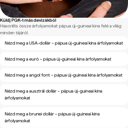
Küldj PGK-t más devizákból
Hasonlíts össze árfolyamokat pápua új-guineai kina felé a világ
minden tájáról.
Nézd meg a USA-dollár – pápua új-guineai kina árfolyamokat
Nézd meg a euró – pápua új-guineai kina árfolyamokat
Nézd meg a angol font – pápua új-guineai kina árfolyamokat
Nézd meg a ausztrál dollár – pápua új-guineai kina
árfolyamokat
Nézd meg a brunei dollár – pápua új-guineai kina
árfolyamokat