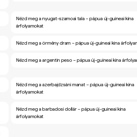
Nézd meg a nyugat-szamoai tala – pápua új-guineai kina
árfolyamokat
Nézd meg a örmény dram – pápua új-guineai kina árfoly
Nézd meg a argentin peso – pápua új-guineai kina árfoly
Nézd meg a azerbajdzsáni manat – pápua új-guineai kina
árfolyamokat
Nézd meg a barbadosi dollár – pápua új-guineai kina
árfolyamokat
t