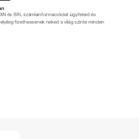
an
N és BRL számlainformációidat ügyfeleid és
yileg fizethessenek neked a világ szinte minden