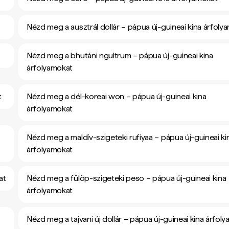
Nézd meg a ausztrál dollár – pápua új-guineai kina árfoly
Nézd meg a bhutáni ngultrum – pápua új-guineai kina
árfolyamokat
t
Nézd meg a dél-koreai won – pápua új-guineai kina
árfolyamokat
Nézd meg a maldív-szigeteki rufiyaa – pápua új-guineai ki
árfolyamokat
at
Nézd meg a fülöp-szigeteki peso – pápua új-guineai kina
árfolyamokat
Nézd meg a tajvani új dollár – pápua új-guineai kina árfol