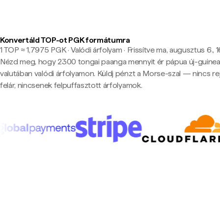
Konvertáld TOP-ot PGK formátumra
1 TOP ≈ 1,7975 PGK · Valódi árfolyam
·
Frissítve ma, augusztus 6., 
Nézd meg, hogy 2300 tongai paanga mennyit ér pápua új-guineai
valutában valódi árfolyamon. Küldj pénzt a Morse-szal — nincs rej
felár, nincsenek felpuffasztott árfolyamok.