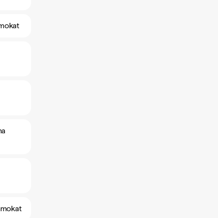
amokat
na
yamokat