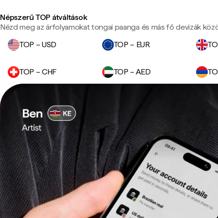
Népszerű TOP átváltások
Nézd meg az árfolyamokat tongai paanga és más fő devizák közö
TOP – USD
TOP – EUR
TO
TOP – CHF
TOP – AED
TO