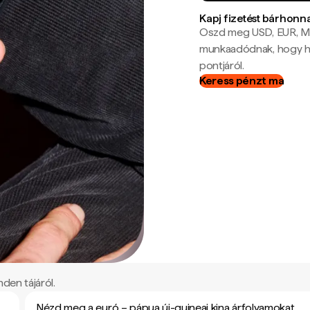
Kapj fizetést bárhonn
Oszd meg USD, EUR, MX
munkaadódnak, hogy hel
pontjáról.
Keress pénzt ma
den tájáról.
Nézd meg a euró – pápua új-guineai kina árfolyamokat