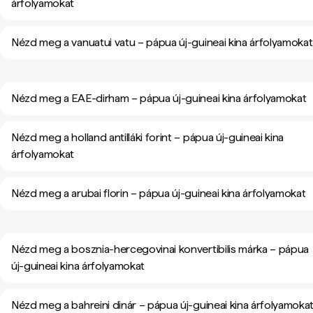
árfolyamokat
Nézd meg a vanuatui vatu – pápua új-guineai kina árfolyamokat
Nézd meg a EAE-dirham – pápua új-guineai kina árfolyamokat
Nézd meg a holland antilláki forint – pápua új-guineai kina
árfolyamokat
Nézd meg a arubai florin – pápua új-guineai kina árfolyamokat
Nézd meg a bosznia-hercegovinai konvertibilis márka – pápua
új-guineai kina árfolyamokat
Nézd meg a bahreini dinár – pápua új-guineai kina árfolyamoka