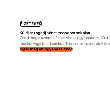
FIZETÉSEK
Küldj és fogadj pénzt másodpercek alatt
Oszd meg a számlát, fizess vissza egy barátnak, küldj
mexikói vagy brazil bankba. Nincsenek rejtett díjak és c
Nyisd meg az ingyenes fiókod