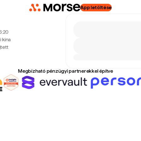
App letöltése
16:20
 kina
tett
Megbízható pénzügyi partnerekkel építve