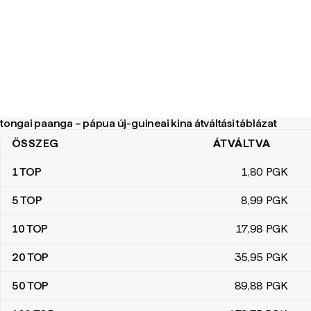
tongai paanga – pápua új-guineai kina átváltási táblázat
ÖSSZEG
ÁTVÁLTVA
tongai paanga – pápua új-guineai kina átváltási táblázat
1
TOP
1
,80
PGK
5
TOP
8
,99
PGK
10
TOP
17
,98
PGK
20
TOP
35
,95
PGK
50
TOP
89
,88
PGK