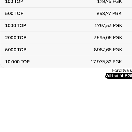
100
TOP
179
,75
PGK
500
TOP
898
,77
PGK
1000
TOP
1797
,53
PGK
2000
TOP
3595
,06
PGK
5000
TOP
8987
,66
PGK
10 000
TOP
17 975
,32
PGK
Fordítva 
Váltsd át P