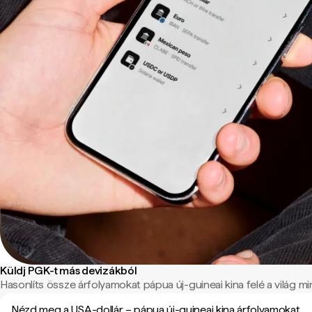
Küldj PGK-t más devizákból
Hasonlíts össze árfolyamokat pápua új-guineai kina felé a világ min
Nézd meg a USA-dollár – pápua új-guineai kina árfolyamokat