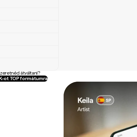
szeretnéd átváltani?
GK-ot TOP formátumra