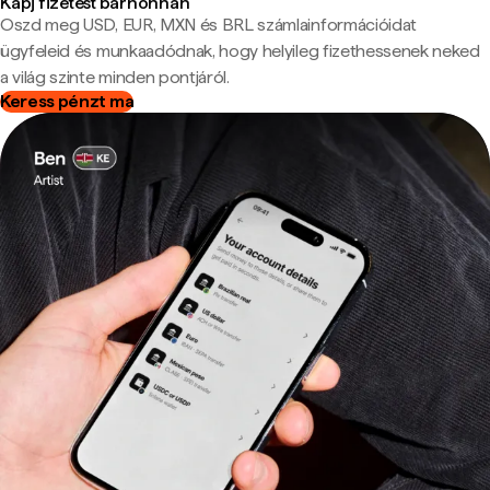
Kapj fizetést bárhonnan
Oszd meg USD, EUR, MXN és BRL számlainformációidat
ügyfeleid és munkaadódnak, hogy helyileg fizethessenek neked
a világ szinte minden pontjáról.
Keress pénzt ma