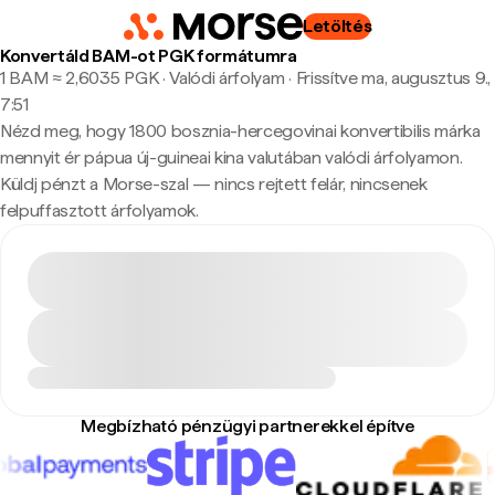
Letöltés
Konvertáld BAM-ot PGK formátumra
1 BAM ≈ 2,6035 PGK · Valódi árfolyam
·
Frissítve ma, augusztus 9.,
7:51
Nézd meg, hogy 1800 bosznia-hercegovinai konvertibilis márka
mennyit ér pápua új-guineai kina valutában valódi árfolyamon.
Küldj pénzt a Morse-szal — nincs rejtett felár, nincsenek
felpuffasztott árfolyamok.
Megbízható pénzügyi partnerekkel építve