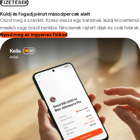
FIZETÉSEK
Küldj és fogadj pénzt másodpercek alatt
Oszd meg a számlát, fizess vissza egy barátnak, küldj közvetlenül
mexikói vagy brazil bankba. Nincsenek rejtett díjak és csáli felárak.
Nyisd meg az ingyenes fiókod