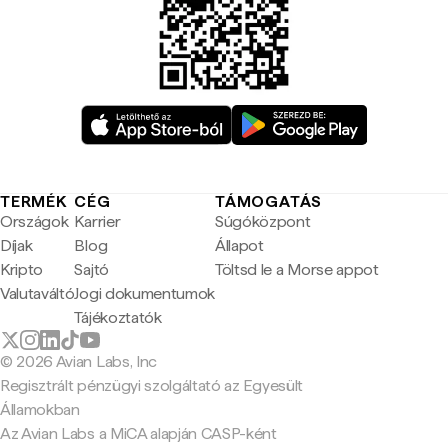
TERMÉK
CÉG
TÁMOGATÁS
Országok
Karrier
Súgóközpont
Díjak
Blog
Állapot
Kripto
Sajtó
Töltsd le a Morse appot
Valutaváltó
Jogi dokumentumok
Tájékoztatók
© 2026 Avian Labs, Inc
Regisztrált pénzügyi szolgáltató az Egyesült
Államokban
Az Avian Labs a MiCA alapján CASP-ként