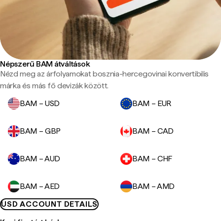
Népszerű BAM átváltások
Nézd meg az árfolyamokat bosznia-hercegovinai konvertibilis
márka és más fő devizák között.
BAM – USD
BAM – EUR
BAM – GBP
BAM – CAD
BAM – AUD
BAM – CHF
BAM – AED
BAM – AMD
USD ACCOUNT DETAILS