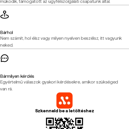
működik, támogatott az ügyfélszolgálati csapatunk által.
Bárhol
Nem számít, hol élsz vagy milyen nyelven beszélsz, itt vagyunk
neked.
Bármilyen kérdés
Egyértelmű válaszok gyakori kérdésekre, amikor szükséged
van rá.
Szkenneld be a letöltéshez