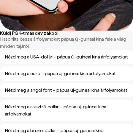
Küldj PGK-t más devizákból
Hasonlíts össze árfolyamokat pápua új-guineai kina felé a világ
minden tájáról.
Nézd meg a USA-dollár – pápua új-guineai kina árfolyamokat
Nézd meg a euró – pápua új-guineai kina árfolyamokat
Nézd meg a angol font – pápua új-guineai kina árfolyamokat
Nézd meg a ausztrál dollár – pápua új-guineai kina
árfolyamokat
Nézd meg a brunei dollár – pápua új-guineai kina