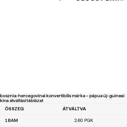
bosznia-hercegovinai konvertibilis márka – pápua új-guineai
kina átváltási táblázat
ÖSSZEG
ÁTVÁLTVA
bosznia-hercegovinai konvertibilis márka – pápua új-guineai kina á
1
BAM
2
,60
PGK