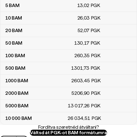
5
BAM
13
,02
PGK
10
BAM
26
,03
PGK
20
BAM
52
,07
PGK
50
BAM
130
,17
PGK
100
BAM
260
,35
PGK
500
BAM
1301
,73
PGK
1000
BAM
2603
,45
PGK
2000
BAM
5206
,90
PGK
5000
BAM
13 017
,26
PGK
10 000
BAM
26 034
,51
PGK
Fordítva szeretnéd átváltani?
Váltsd át PGK-ot BAM formátumra