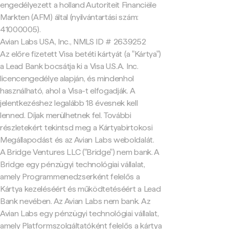
engedélyezett a holland Autoriteit Financiële
Markten (AFM) által (nyilvántartási szám:
41000005).
Avian Labs USA, Inc., NMLS ID # 2639252
Az előre fizetett Visa betéti kártyát (a "Kártya")
a Lead Bank bocsátja ki a Visa U.S.A. Inc.
licencengedélye alapján, és mindenhol
használható, ahol a Visa-t elfogadják. A
jelentkezéshez legalább 18 évesnek kell
lenned. Díjak merülhetnek fel. További
részletekért tekintsd meg a Kártyabirtokosi
Megállapodást és az Avian Labs weboldalát.
A Bridge Ventures LLC ("Bridge") nem bank. A
Bridge egy pénzügyi technológiai vállalat,
amely Programmenedzserként felelős a
Kártya kezeléséért és működtetéséért a Lead
Bank nevében. Az Avian Labs nem bank. Az
Avian Labs egy pénzügyi technológiai vállalat,
amely Platformszolgáltatóként felelős a kártya