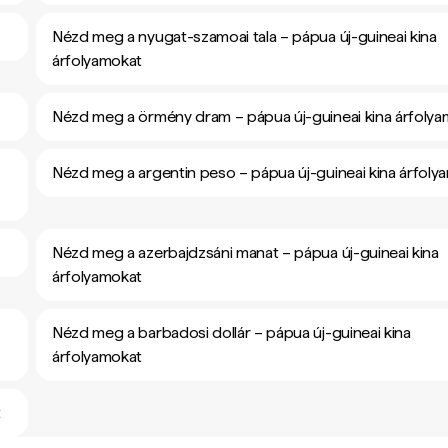
Nézd meg a nyugat-szamoai tala – pápua új-guineai kina
árfolyamokat
Nézd meg a örmény dram – pápua új-guineai kina árfoly
Nézd meg a argentin peso – pápua új-guineai kina árfoly
Nézd meg a azerbajdzsáni manat – pápua új-guineai kina
árfolyamokat
Nézd meg a barbadosi dollár – pápua új-guineai kina
árfolyamokat
t