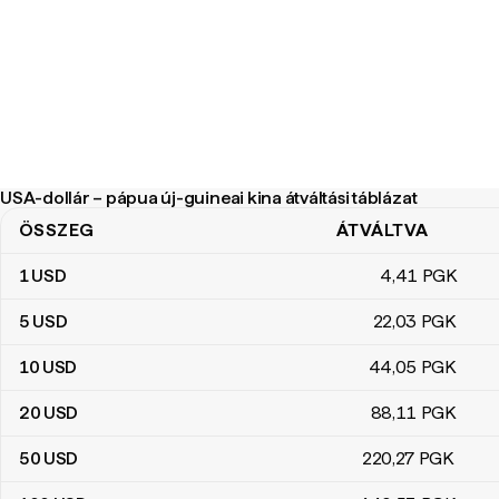
USA-dollár – pápua új-guineai kina átváltási táblázat
ÖSSZEG
ÁTVÁLTVA
USA-dollár – pápua új-guineai kina átváltási táblázat
1
USD
4
,41
PGK
5
USD
22
,03
PGK
10
USD
44
,05
PGK
20
USD
88
,11
PGK
50
USD
220
,27
PGK