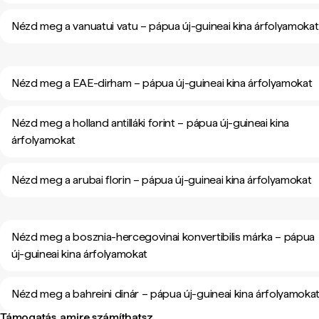
Nézd meg a vanuatui vatu – pápua új-guineai kina árfolyamokat
Nézd meg a EAE-dirham – pápua új-guineai kina árfolyamokat
Nézd meg a holland antilláki forint – pápua új-guineai kina
árfolyamokat
Nézd meg a arubai florin – pápua új-guineai kina árfolyamokat
Nézd meg a bosznia-hercegovinai konvertibilis márka – pápua
új-guineai kina árfolyamokat
Nézd meg a bahreini dinár – pápua új-guineai kina árfolyamoka
Támogatás, amire számíthatsz