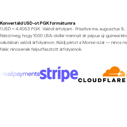
Konvertáld USD-ot PGK formátumra
1 USD ≈ 4,4053 PGK · Valódi árfolyam
·
Frissítve ma, augusztus 8.,
Nézd meg, hogy 1000 USA-dollár mennyit ér pápua új-guineai kin
valutában valódi árfolyamon. Küldj pénzt a Morse-szal — nincs rej
felár, nincsenek felpuffasztott árfolyamok.