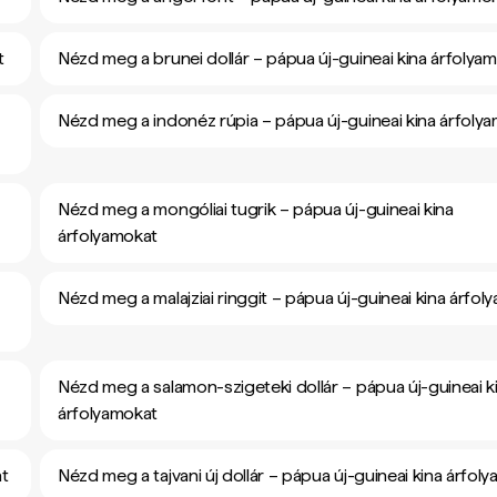
t
Nézd meg a brunei dollár – pápua új-guineai kina árfolya
Nézd meg a indonéz rúpia – pápua új-guineai kina árfoly
Nézd meg a mongóliai tugrik – pápua új-guineai kina
árfolyamokat
Nézd meg a malajziai ringgit – pápua új-guineai kina árfol
Nézd meg a salamon-szigeteki dollár – pápua új-guineai k
árfolyamokat
at
Nézd meg a tajvani új dollár – pápua új-guineai kina árfol