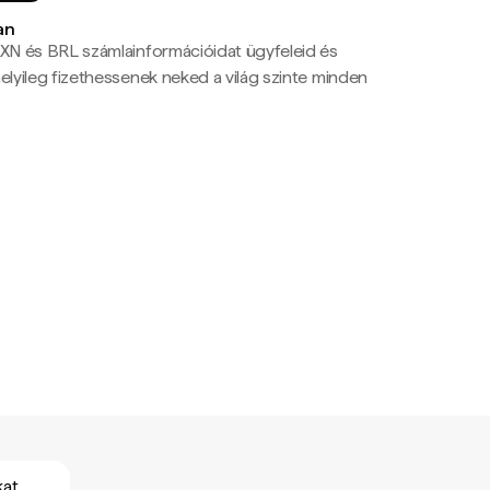
an
N és BRL számlainformációidat ügyfeleid és
yileg fizethessenek neked a világ szinte minden
kat