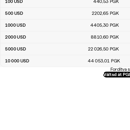
100
USD
440
,53
PGK
500
USD
2202
,65
PGK
1000
USD
4405
,30
PGK
2000
USD
8810
,60
PGK
5000
USD
22 026
,50
PGK
10 000
USD
44 053
,01
PGK
Fordítva 
Váltsd át P