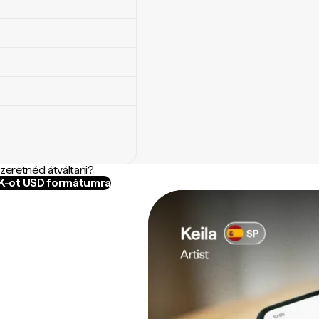
szeretnéd átváltani?
GK-ot USD formátumra