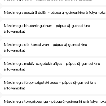
Nézd meg a ausztrál dollár – pápua új-guineai kina árfolyamoka
Nézd meg a bhutáni ngultrum – pápua új-guineai kina
árfolyamokat
Nézd meg a dél-koreai won – pápua új-guineai kina
árfolyamokat
Nézd meg a maldív-szigeteki rufiyaa – pápua új-guineai kina
árfolyamokat
Nézd meg a fülöp-szigeteki peso – pápua új-guineai kina
árfolyamokat
Nézd meg a tongai paanga – pápua új-guineai kina árfolyamok