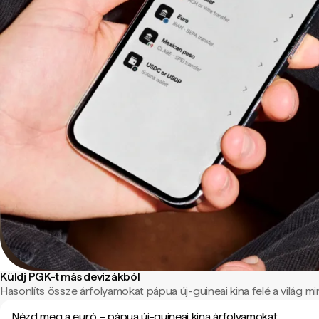
Küldj PGK-t más devizákból
Hasonlíts össze árfolyamokat pápua új-guineai kina felé a világ min
Nézd meg a euró – pápua új-guineai kina árfolyamokat