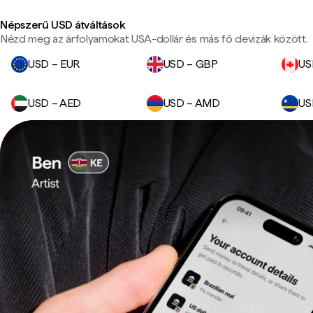
Népszerű USD átváltások
Nézd meg az árfolyamokat USA-dollár és más fő devizák között.
USD – EUR
USD – GBP
US
USD – AED
USD – AMD
US