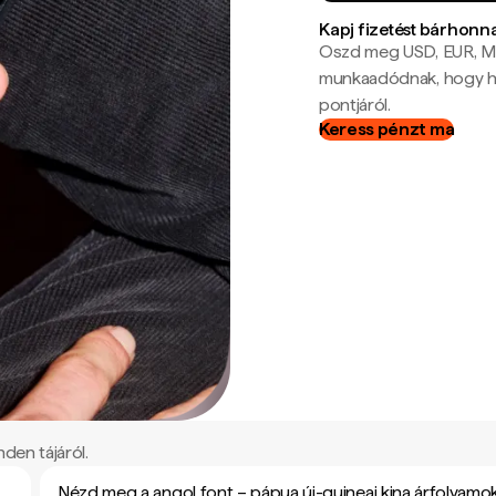
Kapj fizetést bárhonn
Oszd meg USD, EUR, MX
munkaadódnak, hogy hel
pontjáról.
Keress pénzt ma
den tájáról.
Nézd meg a angol font – pápua új-guineai kina árfolyamo