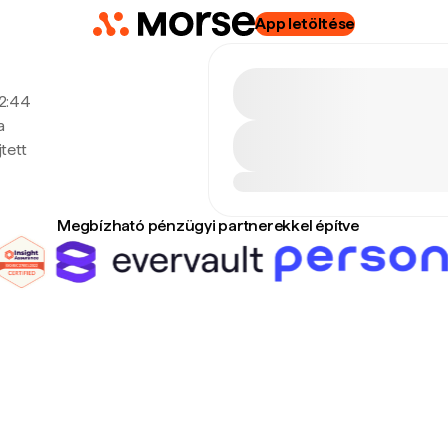
App letöltése
 2:44
a
tett
Megbízható pénzügyi partnerekkel építve