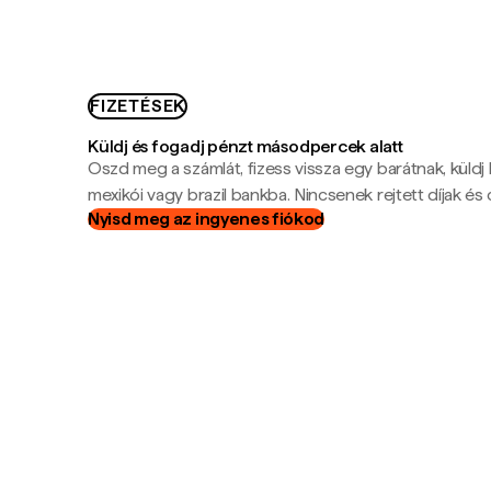
FIZETÉSEK
Küldj és fogadj pénzt másodpercek alatt
Oszd meg a számlát, fizess vissza egy barátnak, küldj
mexikói vagy brazil bankba. Nincsenek rejtett díjak és c
Nyisd meg az ingyenes fiókod