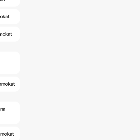
mokat
amokat
yamokat
ina
yamokat