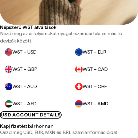
Népszerű WST átváltások
Nézd meg az árfolyamokat nyugat-szamoai tala és más fő
devizák között.
WST – USD
WST – EUR
WST – GBP
WST – CAD
WST – AUD
WST – CHF
WST – AED
WST – AMD
USD ACCOUNT DETAILS
Kapj fizetést bárhonnan
Oszd meg USD, EUR, MXN és BRL számlainformációidat