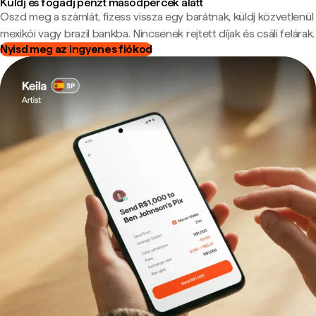
Küldj és fogadj pénzt másodpercek alatt
Oszd meg a számlát, fizess vissza egy barátnak, küldj közvetlenül
mexikói vagy brazil bankba. Nincsenek rejtett díjak és csáli felárak.
Nyisd meg az ingyenes fiókod