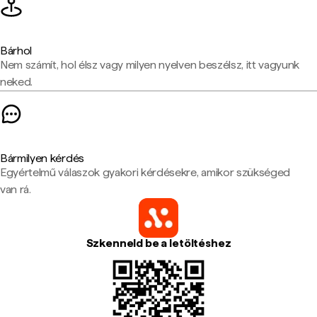
Bárhol
Nem számít, hol élsz vagy milyen nyelven beszélsz, itt vagyunk
neked.
Bármilyen kérdés
Egyértelmű válaszok gyakori kérdésekre, amikor szükséged
van rá.
Szkenneld be a letöltéshez