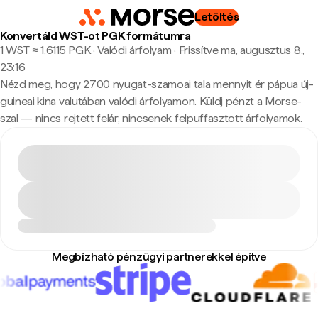
Letöltés
Konvertáld WST-ot PGK formátumra
1 WST ≈ 1,6115 PGK · Valódi árfolyam
·
Frissítve ma, augusztus 8.,
23:16
Nézd meg, hogy 2700 nyugat-szamoai tala mennyit ér pápua új-
guineai kina valutában valódi árfolyamon. Küldj pénzt a Morse-
szal — nincs rejtett felár, nincsenek felpuffasztott árfolyamok.
Megbízható pénzügyi partnerekkel építve