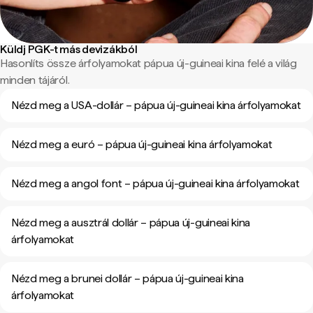
Küldj PGK-t más devizákból
Hasonlíts össze árfolyamokat pápua új-guineai kina felé a világ
minden tájáról.
Nézd meg a USA-dollár – pápua új-guineai kina árfolyamokat
Nézd meg a euró – pápua új-guineai kina árfolyamokat
Nézd meg a angol font – pápua új-guineai kina árfolyamokat
Nézd meg a ausztrál dollár – pápua új-guineai kina
árfolyamokat
Nézd meg a brunei dollár – pápua új-guineai kina
árfolyamokat