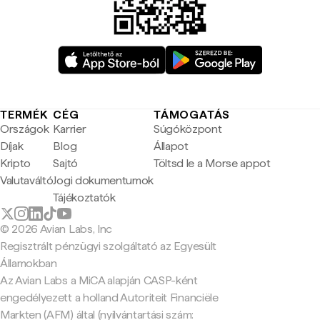
TERMÉK
CÉG
TÁMOGATÁS
Országok
Karrier
Súgóközpont
Díjak
Blog
Állapot
Kripto
Sajtó
Töltsd le a Morse appot
Valutaváltó
Jogi dokumentumok
Tájékoztatók
© 2026 Avian Labs, Inc
Regisztrált pénzügyi szolgáltató az Egyesült
Államokban
Az Avian Labs a MiCA alapján CASP-ként
engedélyezett a holland Autoriteit Financiële
Markten (AFM) által (nyilvántartási szám: