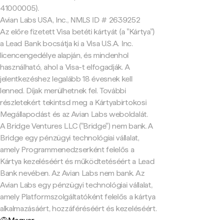
41000005).
Avian Labs USA, Inc., NMLS ID # 2639252
Az előre fizetett Visa betéti kártyát (a "Kártya")
a Lead Bank bocsátja ki a Visa U.S.A. Inc.
licencengedélye alapján, és mindenhol
használható, ahol a Visa-t elfogadják. A
jelentkezéshez legalább 18 évesnek kell
lenned. Díjak merülhetnek fel. További
részletekért tekintsd meg a Kártyabirtokosi
Megállapodást és az Avian Labs weboldalát.
A Bridge Ventures LLC ("Bridge") nem bank. A
Bridge egy pénzügyi technológiai vállalat,
amely Programmenedzserként felelős a
Kártya kezeléséért és működtetéséért a Lead
Bank nevében. Az Avian Labs nem bank. Az
Avian Labs egy pénzügyi technológiai vállalat,
amely Platformszolgáltatóként felelős a kártya
alkalmazásáért, hozzáféréséért és kezeléséért.