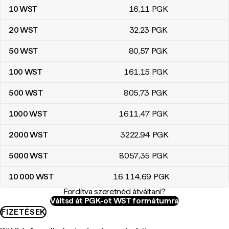
10
WST
16
,11
PGK
20
WST
32
,23
PGK
50
WST
80
,57
PGK
100
WST
161
,15
PGK
500
WST
805
,73
PGK
1000
WST
1611
,47
PGK
2000
WST
3222
,94
PGK
5000
WST
8057
,35
PGK
10 000
WST
16 114
,69
PGK
Fordítva szeretnéd átváltani?
Váltsd át PGK-ot WST formátumra
FIZETÉSEK