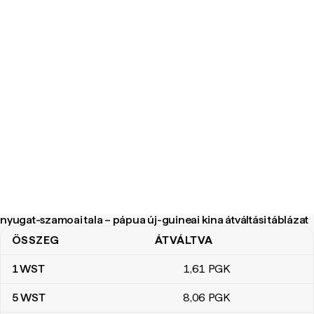
nyugat-szamoai tala – pápua új-guineai kina átváltási táblázat
ÖSSZEG
ÁTVÁLTVA
nyugat-szamoai tala – pápua új-guineai kina átváltási táblázat
1
WST
1
,61
PGK
5
WST
8
,06
PGK