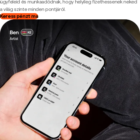
ügyfeleid és munkaadódnak, hogy helyileg fizethessenek neked
a világ szinte minden pontjáról.
Keress pénzt ma