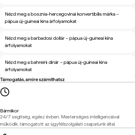
Nézd meg a bosznia-hercegovinai konvertibilis márka –
pápua új-guineai kina árfolyamokat
Nézd meg a barbadosi dollár – pápua új-guineai kina
árfolyamokat
Nézd meg a bahreini dinár – pápua új-guineai kina
árfolyamokat
Támogatás, amire számíthatsz
Bármikor
24/7 segítség, egész évben. Mesterséges intelligenciával
működik, támogatott az ügyfélszolgálati csapatunk által.