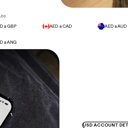
ute.
D a GBP
AED a CAD
AED a AUD
D a ANG
USD ACCOUNT DET