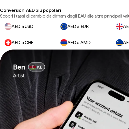
Conversioni AED più popolari
Scopri i tassi di cambio da dirham degli EAU alle altre principali val
AED a USD
AED a EUR
AE
AED a CHF
AED a AMD
AE