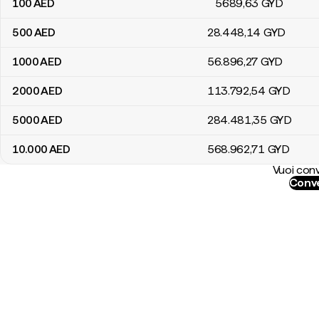
100
AED
5689
,63
GYD
500
AED
28.448
,14
GYD
1000
AED
56.896
,27
GYD
2000
AED
113.792
,54
GYD
5000
AED
284.481
,35
GYD
10.000
AED
568.962
,71
GYD
Vuoi conv
Conve