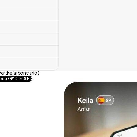
ertire al contrario?
rti GYD in AED