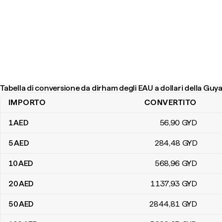
Tabella di conversione da dirham degli EAU a dollari della Guy
IMPORTO
CONVERTITO
Tabella di conversione da dirham degli EAU a dollari della Guyana
1
AED
56
,90
GYD
5
AED
284
,48
GYD
10
AED
568
,96
GYD
20
AED
1137
,93
GYD
50
AED
2844
,81
GYD