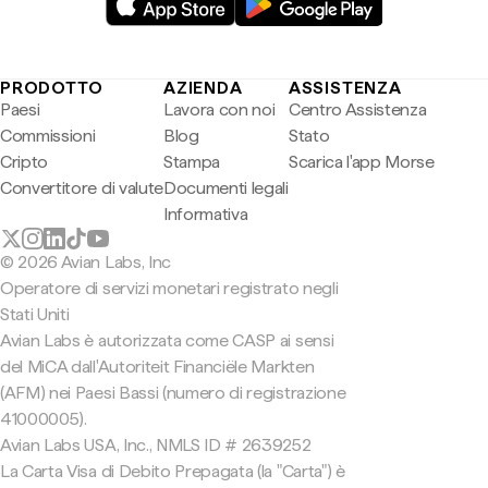
PRODOTTO
AZIENDA
ASSISTENZA
Paesi
Lavora con noi
Centro Assistenza
Commissioni
Blog
Stato
Cripto
Stampa
Scarica l'app Morse
Convertitore di valute
Documenti legali
Informativa
© 2026 Avian Labs, Inc
Operatore di servizi monetari registrato negli
Stati Uniti
Avian Labs è autorizzata come CASP ai sensi
del MiCA dall'Autoriteit Financiële Markten
(AFM) nei Paesi Bassi (numero di registrazione
41000005).
Avian Labs USA, Inc., NMLS ID # 2639252
La Carta Visa di Debito Prepagata (la "Carta") è