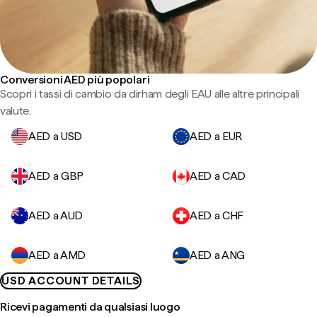
Conversioni AED più popolari
Scopri i tassi di cambio da dirham degli EAU alle altre principali
valute.
AED a USD
AED a EUR
AED a GBP
AED a CAD
AED a AUD
AED a CHF
AED a AMD
AED a ANG
USD ACCOUNT DETAILS
Ricevi pagamenti da qualsiasi luogo