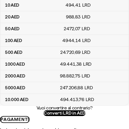
10
AED
494
,41
LRD
20
AED
988
,83
LRD
50
AED
2472
,07
LRD
100
AED
4944
,14
LRD
500
AED
24.720
,69
LRD
1000
AED
49.441
,38
LRD
2000
AED
98.882
,75
LRD
5000
AED
247.206
,88
LRD
10.000
AED
494.413
,76
LRD
Vuoi convertire al contrario?
Converti LRD in AED
PAGAMENTI