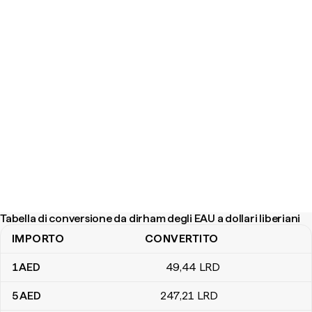
Tabella di conversione da dirham degli EAU a dollari liberiani
IMPORTO
CONVERTITO
Tabella di conversione da dirham degli EAU a dollari liberiani
1
AED
49
,44
LRD
5
AED
247
,21
LRD