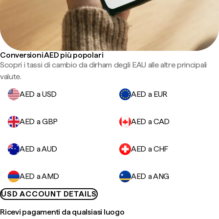
Conversioni AED più popolari
Scopri i tassi di cambio da dirham degli EAU alle altre principali
valute.
AED a USD
AED a EUR
AED a GBP
AED a CAD
AED a AUD
AED a CHF
AED a AMD
AED a ANG
USD ACCOUNT DETAILS
Ricevi pagamenti da qualsiasi luogo