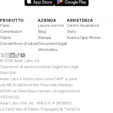
PRODOTTO
AZIENDA
ASSISTENZA
Paesi
Lavora con noi
Centro Assistenza
Commissioni
Blog
Stato
Cripto
Stampa
Scarica l'app Morse
Convertitore di valute
Documenti legali
Informativa
© 2026 Avian Labs, Inc
Operatore di servizi monetari registrato negli
Stati Uniti
Avian Labs è autorizzata come CASP ai sensi
del MiCA dall'Autoriteit Financiële Markten
(AFM) nei Paesi Bassi (numero di registrazione
41000005).
Avian Labs USA, Inc., NMLS ID # 2639252
La Carta Visa di Debito Prepagata (la "Carta") è