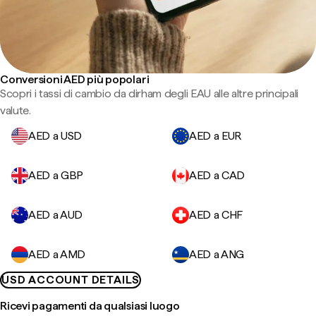
Conversioni AED più popolari
Scopri i tassi di cambio da dirham degli EAU alle altre principali
valute.
AED a USD
AED a EUR
AED a GBP
AED a CAD
AED a AUD
AED a CHF
AED a AMD
AED a ANG
USD ACCOUNT DETAILS
Ricevi pagamenti da qualsiasi luogo