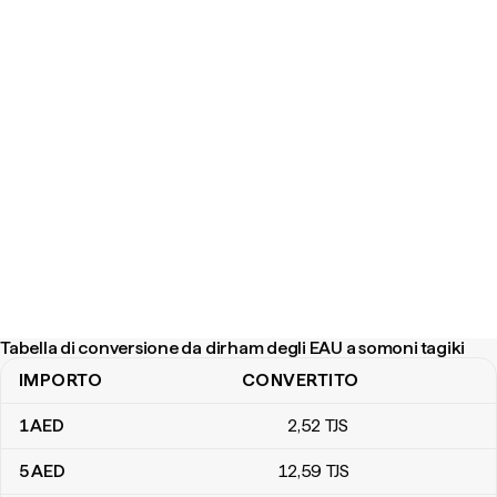
Tabella di conversione da dirham degli EAU a somoni tagiki
IMPORTO
CONVERTITO
Tabella di conversione da dirham degli EAU a somoni tagiki
1
AED
2
,52
TJS
5
AED
12
,59
TJS