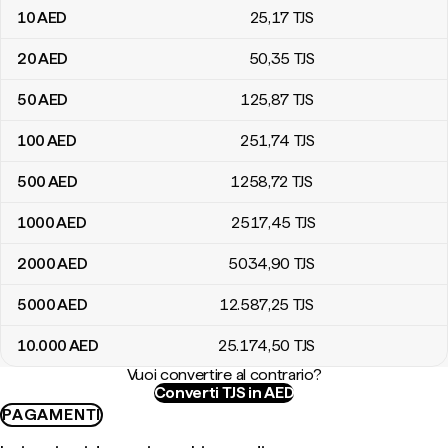
10
AED
25
,17
TJS
20
AED
50
,35
TJS
50
AED
125
,87
TJS
100
AED
251
,74
TJS
500
AED
1258
,72
TJS
1000
AED
2517
,45
TJS
2000
AED
5034
,90
TJS
5000
AED
12.587
,25
TJS
10.000
AED
25.174
,50
TJS
Vuoi convertire al contrario?
Converti TJS in AED
PAGAMENTI