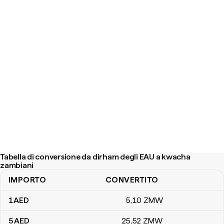
Tabella di conversione da dirham degli EAU a kwacha
zambiani
IMPORTO
CONVERTITO
Tabella di conversione da dirham degli EAU a kwacha zambiani
1
AED
5
,10
ZMW
5
AED
25
,52
ZMW