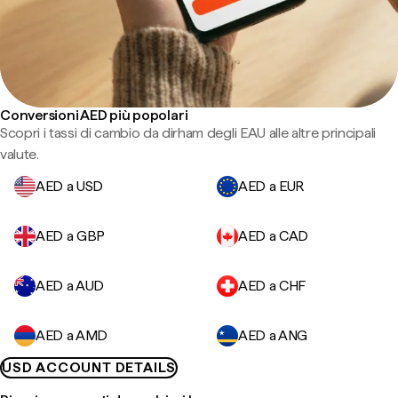
Conversioni AED più popolari
Scopri i tassi di cambio da dirham degli EAU alle altre principali
valute.
AED a USD
AED a EUR
AED a GBP
AED a CAD
AED a AUD
AED a CHF
AED a AMD
AED a ANG
USD ACCOUNT DETAILS