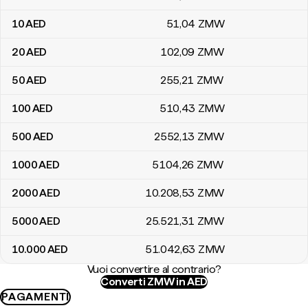
10
AED
51
,04
ZMW
20
AED
102
,09
ZMW
50
AED
255
,21
ZMW
100
AED
510
,43
ZMW
500
AED
2552
,13
ZMW
1000
AED
5104
,26
ZMW
2000
AED
10.208
,53
ZMW
5000
AED
25.521
,31
ZMW
10.000
AED
51.042
,63
ZMW
Vuoi convertire al contrario?
Converti ZMW in AED
PAGAMENTI