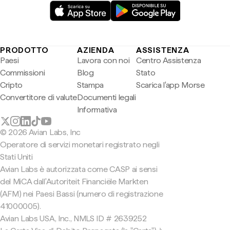
PRODOTTO
AZIENDA
ASSISTENZA
Paesi
Lavora con noi
Centro Assistenza
Commissioni
Blog
Stato
Cripto
Stampa
Scarica l'app Morse
Convertitore di valute
Documenti legali
Informativa
© 2026 Avian Labs, Inc
Operatore di servizi monetari registrato negli
Stati Uniti
Avian Labs è autorizzata come CASP ai sensi
del MiCA dall'Autoriteit Financiële Markten
(AFM) nei Paesi Bassi (numero di registrazione
41000005).
Avian Labs USA, Inc., NMLS ID # 2639252