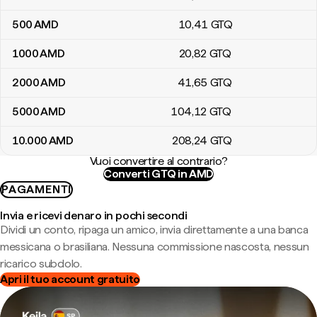
500
AMD
10
,41
GTQ
1000
AMD
20
,82
GTQ
2000
AMD
41
,65
GTQ
5000
AMD
104
,12
GTQ
10.000
AMD
208
,24
GTQ
Vuoi convertire al contrario?
Converti GTQ in AMD
PAGAMENTI
Invia e ricevi denaro in pochi secondi
Dividi un conto, ripaga un amico, invia direttamente a una banca
messicana o brasiliana. Nessuna commissione nascosta, nessun
ricarico subdolo.
Apri il tuo account gratuito