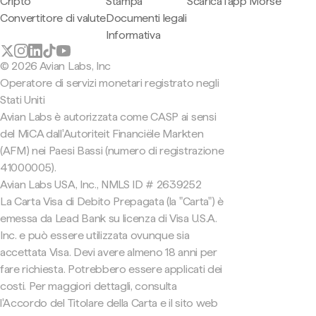
Cripto
Stampa
Scarica l'app Morse
Convertitore di valute
Documenti legali
Informativa
© 2026 Avian Labs, Inc
Operatore di servizi monetari registrato negli
Stati Uniti
Avian Labs è autorizzata come CASP ai sensi
del MiCA dall'Autoriteit Financiële Markten
(AFM) nei Paesi Bassi (numero di registrazione
41000005).
Avian Labs USA, Inc., NMLS ID # 2639252
La Carta Visa di Debito Prepagata (la "Carta") è
emessa da Lead Bank su licenza di Visa U.S.A.
Inc. e può essere utilizzata ovunque sia
accettata Visa. Devi avere almeno 18 anni per
fare richiesta. Potrebbero essere applicati dei
costi. Per maggiori dettagli, consulta
l'Accordo del Titolare della Carta e il sito web