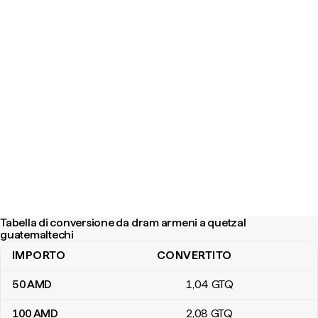
Tabella di conversione da dram armeni a quetzal
guatemaltechi
IMPORTO
CONVERTITO
Tabella di conversione da dram armeni a quetzal guatemaltechi
50
AMD
1
,04
GTQ
100
AMD
2
,08
GTQ