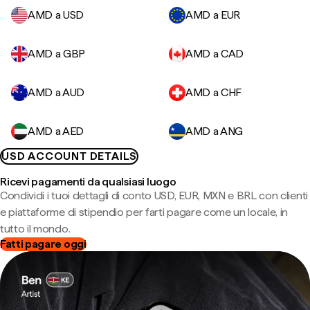
AMD a USD
AMD a EUR
AMD a GBP
AMD a CAD
AMD a AUD
AMD a CHF
AMD a AED
AMD a ANG
USD ACCOUNT DETAILS
Ricevi pagamenti da qualsiasi luogo
Condividi i tuoi dettagli di conto USD, EUR, MXN e BRL con clienti
e piattaforme di stipendio per farti pagare come un locale, in
tutto il mondo.
Fatti pagare oggi