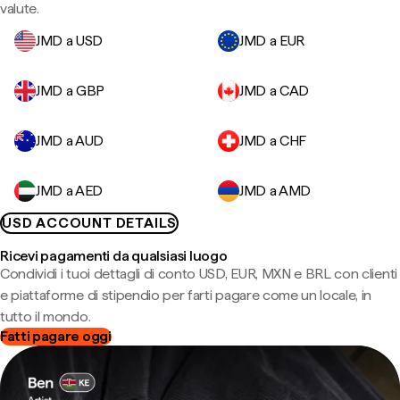
valute.
JMD a USD
JMD a EUR
JMD a GBP
JMD a CAD
JMD a AUD
JMD a CHF
JMD a AED
JMD a AMD
USD ACCOUNT DETAILS
Ricevi pagamenti da qualsiasi luogo
Condividi i tuoi dettagli di conto USD, EUR, MXN e BRL con clienti
e piattaforme di stipendio per farti pagare come un locale, in
tutto il mondo.
Fatti pagare oggi