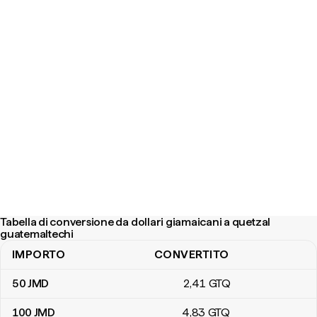
Tabella di conversione da dollari giamaicani a quetzal
guatemaltechi
IMPORTO
CONVERTITO
Tabella di conversione da dollari giamaicani a quetzal guatemaltec
50
JMD
2
,41
GTQ
100
JMD
4
,83
GTQ