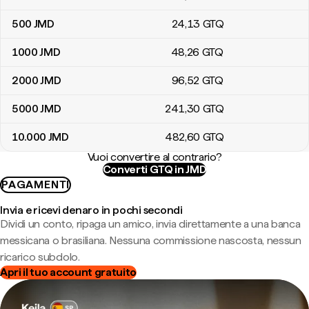
500
JMD
24
,13
GTQ
1000
JMD
48
,26
GTQ
2000
JMD
96
,52
GTQ
5000
JMD
241
,30
GTQ
10.000
JMD
482
,60
GTQ
Vuoi convertire al contrario?
Converti GTQ in JMD
PAGAMENTI
Invia e ricevi denaro in pochi secondi
Dividi un conto, ripaga un amico, invia direttamente a una banca
messicana o brasiliana. Nessuna commissione nascosta, nessun
ricarico subdolo.
Apri il tuo account gratuito