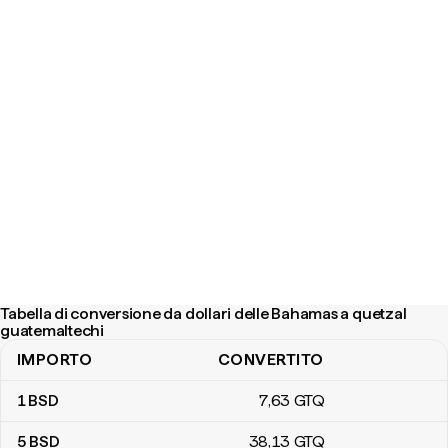
Tabella di conversione da dollari delle Bahamas a quetzal
guatemaltechi
IMPORTO
CONVERTITO
Tabella di conversione da dollari delle Bahamas a quetzal guatema
1
BSD
7
,63
GTQ
5
BSD
38
,13
GTQ