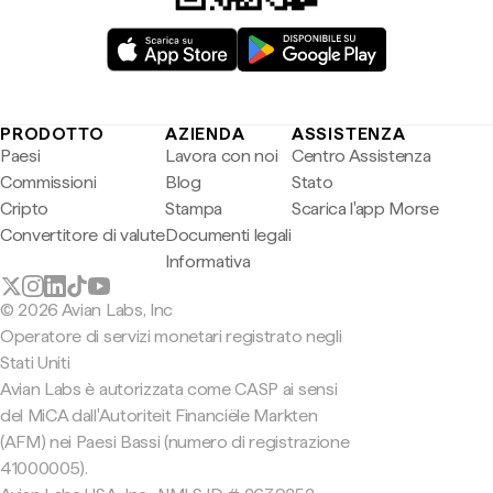
PRODOTTO
AZIENDA
ASSISTENZA
Paesi
Lavora con noi
Centro Assistenza
Commissioni
Blog
Stato
Cripto
Stampa
Scarica l'app Morse
Convertitore di valute
Documenti legali
Informativa
© 2026 Avian Labs, Inc
Operatore di servizi monetari registrato negli
Stati Uniti
Avian Labs è autorizzata come CASP ai sensi
del MiCA dall'Autoriteit Financiële Markten
(AFM) nei Paesi Bassi (numero di registrazione
41000005).