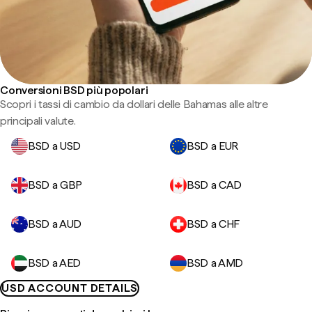
Conversioni BSD più popolari
Scopri i tassi di cambio da dollari delle Bahamas alle altre
principali valute.
BSD a USD
BSD a EUR
BSD a GBP
BSD a CAD
BSD a AUD
BSD a CHF
BSD a AED
BSD a AMD
USD ACCOUNT DETAILS