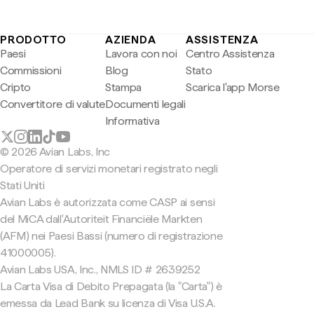
PRODOTTO
AZIENDA
ASSISTENZA
Paesi
Lavora con noi
Centro Assistenza
Commissioni
Blog
Stato
Cripto
Stampa
Scarica l'app Morse
Convertitore di valute
Documenti legali
Informativa
© 2026 Avian Labs, Inc
Operatore di servizi monetari registrato negli
Stati Uniti
Avian Labs è autorizzata come CASP ai sensi
del MiCA dall'Autoriteit Financiële Markten
(AFM) nei Paesi Bassi (numero di registrazione
41000005).
Avian Labs USA, Inc., NMLS ID # 2639252
La Carta Visa di Debito Prepagata (la "Carta") è
emessa da Lead Bank su licenza di Visa U.S.A.