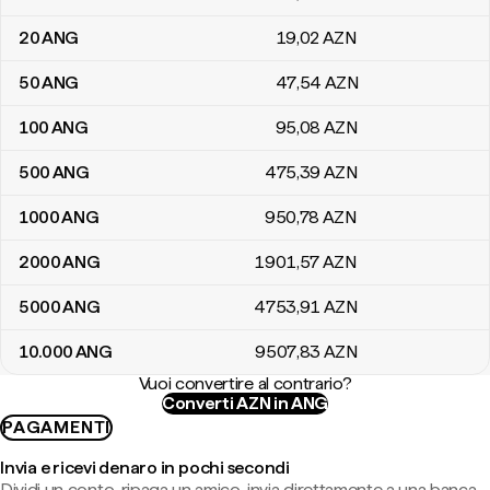
20
ANG
19
,02
AZN
50
ANG
47
,54
AZN
100
ANG
95
,08
AZN
500
ANG
475
,39
AZN
1000
ANG
950
,78
AZN
2000
ANG
1901
,57
AZN
5000
ANG
4753
,91
AZN
10.000
ANG
9507
,83
AZN
Vuoi convertire al contrario?
Converti AZN in ANG
PAGAMENTI
Invia e ricevi denaro in pochi secondi
Dividi un conto, ripaga un amico, invia direttamente a una banca