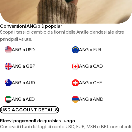
Conversioni ANG più popolari
Scopri i tassi di cambio da fiorini delle Antille olandesi alle altre
principali valute.
ANG a USD
ANG a EUR
ANG a GBP
ANG a CAD
ANG a AUD
ANG a CHF
ANG a AED
ANG a AMD
USD ACCOUNT DETAILS
Ricevi pagamenti da qualsiasi luogo
Condividi i tuoi dettagli di conto USD, EUR, MXN e BRL con clienti