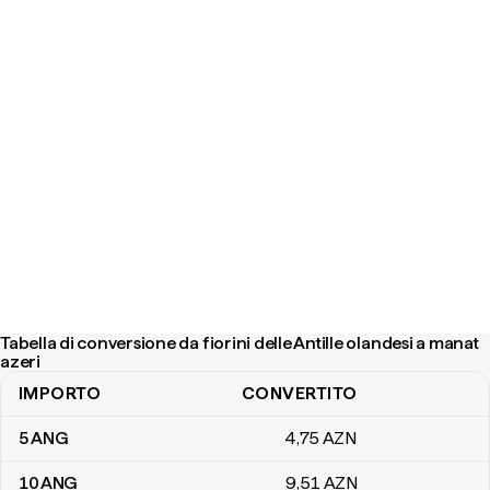
Tabella di conversione da fiorini delle Antille olandesi a manat
azeri
IMPORTO
CONVERTITO
Tabella di conversione da fiorini delle Antille olandesi a manat azer
5
ANG
4
,75
AZN
10
ANG
9
,51
AZN