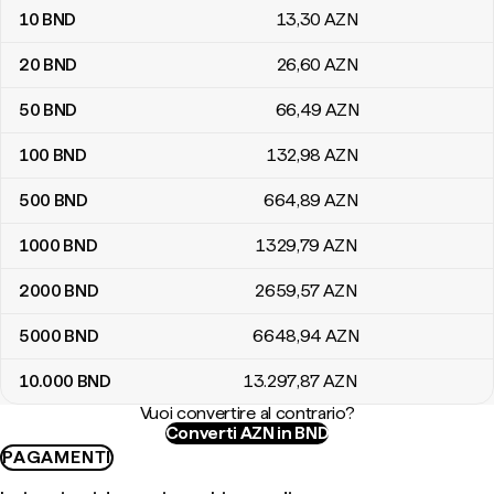
10
BND
13
,30
AZN
20
BND
26
,60
AZN
50
BND
66
,49
AZN
100
BND
132
,98
AZN
500
BND
664
,89
AZN
1000
BND
1329
,79
AZN
2000
BND
2659
,57
AZN
5000
BND
6648
,94
AZN
10.000
BND
13.297
,87
AZN
Vuoi convertire al contrario?
Converti AZN in BND
PAGAMENTI