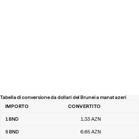
Tabella di conversione da dollari del Brunei a manat azeri
IMPORTO
CONVERTITO
Tabella di conversione da dollari del Brunei a manat azeri
1
BND
1
,33
AZN
5
BND
6
,65
AZN