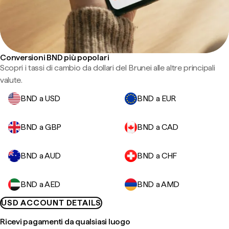
Conversioni BND più popolari
Scopri i tassi di cambio da dollari del Brunei alle altre principali
valute.
BND a USD
BND a EUR
BND a GBP
BND a CAD
BND a AUD
BND a CHF
BND a AED
BND a AMD
USD ACCOUNT DETAILS
Ricevi pagamenti da qualsiasi luogo