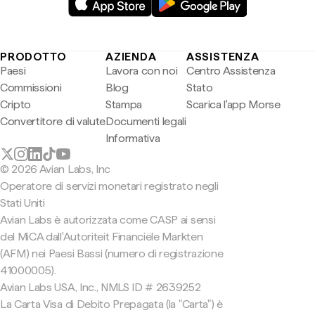
PRODOTTO
AZIENDA
ASSISTENZA
Paesi
Lavora con noi
Centro Assistenza
Commissioni
Blog
Stato
Cripto
Stampa
Scarica l'app Morse
Convertitore di valute
Documenti legali
Informativa
© 2026 Avian Labs, Inc
Operatore di servizi monetari registrato negli
Stati Uniti
Avian Labs è autorizzata come CASP ai sensi
del MiCA dall'Autoriteit Financiële Markten
(AFM) nei Paesi Bassi (numero di registrazione
41000005).
Avian Labs USA, Inc., NMLS ID # 2639252
La Carta Visa di Debito Prepagata (la "Carta") è