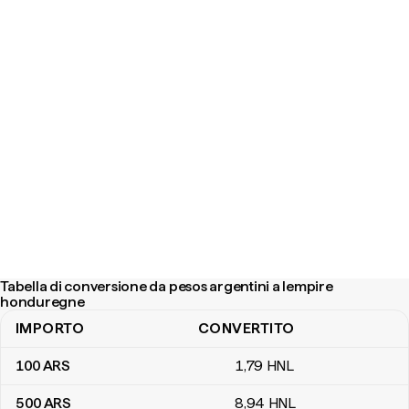
Tabella di conversione da pesos argentini a lempire
honduregne
IMPORTO
CONVERTITO
Tabella di conversione da pesos argentini a lempire honduregne
100
ARS
1
,79
HNL
500
ARS
8
,94
HNL