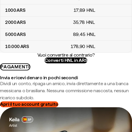
1000
ARS
17
,89
HNL
2000
ARS
35
,78
HNL
5000
ARS
89
,45
HNL
10.000
ARS
178
,90
HNL
Vuoi convertire al contrario?
Converti HNL in ARS
PAGAMENTI
Invia e ricevi denaro in pochi secondi
Dividi un conto, ripaga un amico, invia direttamente a una banca
messicana o brasiliana. Nessuna commissione nascosta, nessun
ricarico subdolo.
Apri il tuo account gratuito