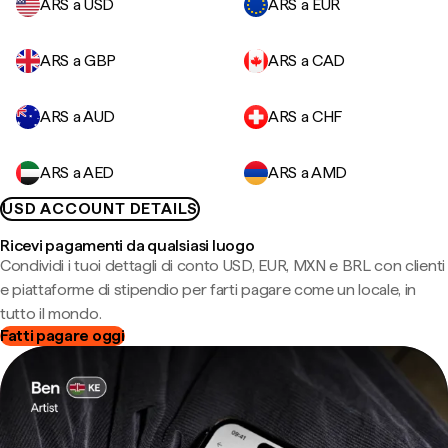
ARS a USD
ARS a EUR
ARS a GBP
ARS a CAD
ARS a AUD
ARS a CHF
ARS a AED
ARS a AMD
USD ACCOUNT DETAILS
Ricevi pagamenti da qualsiasi luogo
Condividi i tuoi dettagli di conto USD, EUR, MXN e BRL con clienti
e piattaforme di stipendio per farti pagare come un locale, in
tutto il mondo.
Fatti pagare oggi