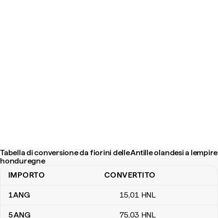
Tabella di conversione da fiorini delle Antille olandesi a lempire
honduregne
IMPORTO
CONVERTITO
Tabella di conversione da fiorini delle Antille olandesi a lempire 
1
ANG
15
,01
HNL
5
ANG
75
,03
HNL