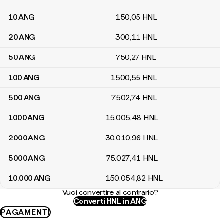
10
ANG
150
,05
HNL
20
ANG
300
,11
HNL
50
ANG
750
,27
HNL
100
ANG
1500
,55
HNL
500
ANG
7502
,74
HNL
1000
ANG
15.005
,48
HNL
2000
ANG
30.010
,96
HNL
5000
ANG
75.027
,41
HNL
10.000
ANG
150.054
,82
HNL
Vuoi convertire al contrario?
Converti HNL in ANG
PAGAMENTI