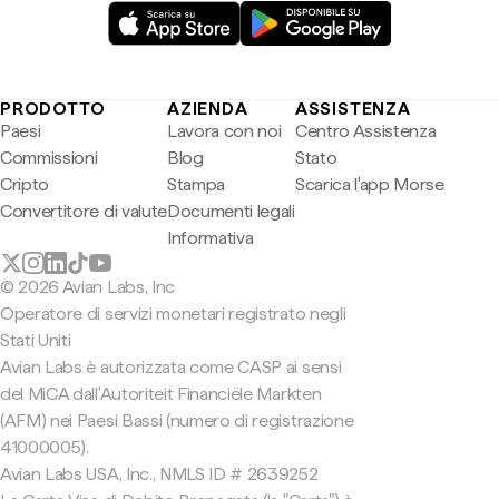
PRODOTTO
AZIENDA
ASSISTENZA
Paesi
Lavora con noi
Centro Assistenza
Commissioni
Blog
Stato
Cripto
Stampa
Scarica l'app Morse
Convertitore di valute
Documenti legali
Informativa
© 2026 Avian Labs, Inc
Operatore di servizi monetari registrato negli
Stati Uniti
Avian Labs è autorizzata come CASP ai sensi
del MiCA dall'Autoriteit Financiële Markten
(AFM) nei Paesi Bassi (numero di registrazione
41000005).
Avian Labs USA, Inc., NMLS ID # 2639252