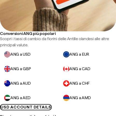
Conversioni ANG più popolari
Scopri i tassi di cambio da fiorini delle Antille olandesi alle altre
principali valute.
ANG a USD
ANG a EUR
ANG a GBP
ANG a CAD
ANG a AUD
ANG a CHF
ANG a AED
ANG a AMD
USD ACCOUNT DETAILS