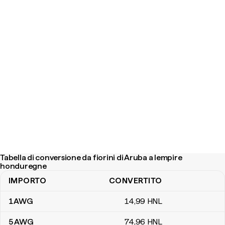
Tabella di conversione da fiorini di Aruba a lempire
honduregne
IMPORTO
CONVERTITO
Tabella di conversione da fiorini di Aruba a lempire honduregne
1
AWG
14
,99
HNL
5
AWG
74
,96
HNL