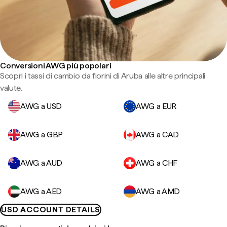
Conversioni AWG più popolari
Scopri i tassi di cambio da fiorini di Aruba alle altre principali
valute.
AWG a USD
AWG a EUR
AWG a GBP
AWG a CAD
AWG a AUD
AWG a CHF
AWG a AED
AWG a AMD
USD ACCOUNT DETAILS