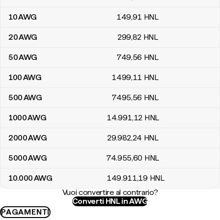
10
AWG
149
,91
HNL
20
AWG
299
,82
HNL
50
AWG
749
,56
HNL
100
AWG
1499
,11
HNL
500
AWG
7495
,56
HNL
1000
AWG
14.991
,12
HNL
2000
AWG
29.982
,24
HNL
5000
AWG
74.955
,60
HNL
10.000
AWG
149.911
,19
HNL
Vuoi convertire al contrario?
Converti HNL in AWG
PAGAMENTI