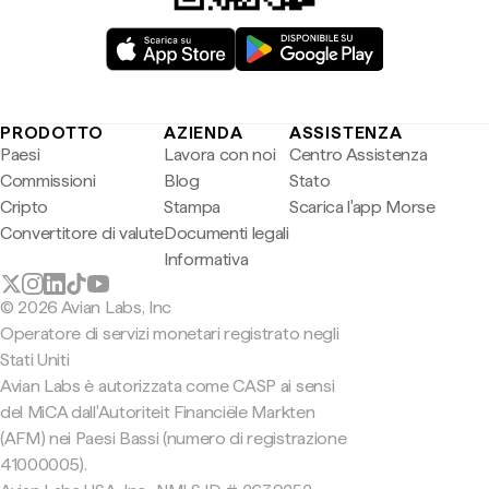
PRODOTTO
AZIENDA
ASSISTENZA
Paesi
Lavora con noi
Centro Assistenza
Commissioni
Blog
Stato
Cripto
Stampa
Scarica l'app Morse
Convertitore di valute
Documenti legali
Informativa
© 2026 Avian Labs, Inc
Operatore di servizi monetari registrato negli
Stati Uniti
Avian Labs è autorizzata come CASP ai sensi
del MiCA dall'Autoriteit Financiële Markten
(AFM) nei Paesi Bassi (numero di registrazione
41000005).