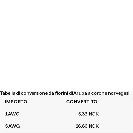
Tabella di conversione da fiorini di Aruba a corone norvegesi
IMPORTO
CONVERTITO
Tabella di conversione da fiorini di Aruba a corone norvegesi
1
AWG
5
,33
NOK
5
AWG
26
,66
NOK