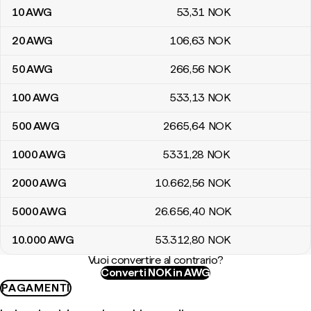
10
AWG
53
,31
NOK
20
AWG
106
,63
NOK
50
AWG
266
,56
NOK
100
AWG
533
,13
NOK
500
AWG
2665
,64
NOK
1000
AWG
5331
,28
NOK
2000
AWG
10.662
,56
NOK
5000
AWG
26.656
,40
NOK
10.000
AWG
53.312
,80
NOK
Vuoi convertire al contrario?
Converti NOK in AWG
PAGAMENTI