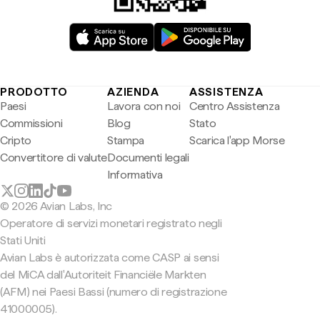
PRODOTTO
AZIENDA
ASSISTENZA
Paesi
Lavora con noi
Centro Assistenza
Commissioni
Blog
Stato
Cripto
Stampa
Scarica l'app Morse
Convertitore di valute
Documenti legali
Informativa
© 2026 Avian Labs, Inc
Operatore di servizi monetari registrato negli
Stati Uniti
Avian Labs è autorizzata come CASP ai sensi
del MiCA dall'Autoriteit Financiële Markten
(AFM) nei Paesi Bassi (numero di registrazione
41000005).