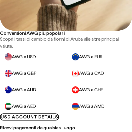
Conversioni AWG più popolari
Scopri i tassi di cambio da fiorini di Aruba alle altre principali
valute.
AWG a USD
AWG a EUR
AWG a GBP
AWG a CAD
AWG a AUD
AWG a CHF
AWG a AED
AWG a AMD
USD ACCOUNT DETAILS
Ricevi pagamenti da qualsiasi luogo