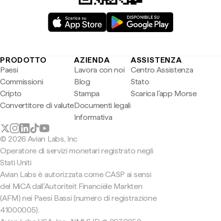
PRODOTTO
AZIENDA
ASSISTENZA
Paesi
Lavora con noi
Centro Assistenza
Commissioni
Blog
Stato
Cripto
Stampa
Scarica l'app Morse
Convertitore di valute
Documenti legali
Informativa
© 2026 Avian Labs, Inc
Operatore di servizi monetari registrato negli
Stati Uniti
Avian Labs è autorizzata come CASP ai sensi
del MiCA dall'Autoriteit Financiële Markten
(AFM) nei Paesi Bassi (numero di registrazione
41000005).