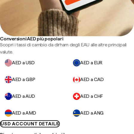
Conversioni AED più popolari
Scopri i tassi di cambio da dirham degli EAU alle altre principali
valute.
AED a USD
AED a EUR
AED a GBP
AED a CAD
AED a AUD
AED a CHF
AED a AMD
AED a ANG
USD ACCOUNT DETAILS