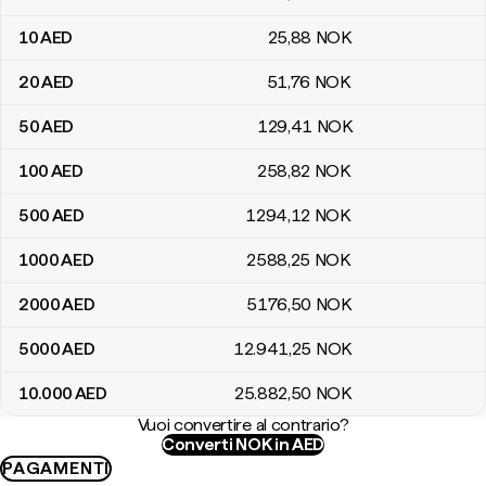
10
AED
25
,88
NOK
20
AED
51
,76
NOK
50
AED
129
,41
NOK
100
AED
258
,82
NOK
500
AED
1294
,12
NOK
1000
AED
2588
,25
NOK
2000
AED
5176
,50
NOK
5000
AED
12.941
,25
NOK
10.000
AED
25.882
,50
NOK
Vuoi convertire al contrario?
Converti NOK in AED
PAGAMENTI