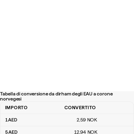
Tabella di conversione da dirham degli EAU a corone
norvegesi
IMPORTO
CONVERTITO
Tabella di conversione da dirham degli EAU a corone norvegesi
1
AED
2
,59
NOK
5
AED
12
,94
NOK