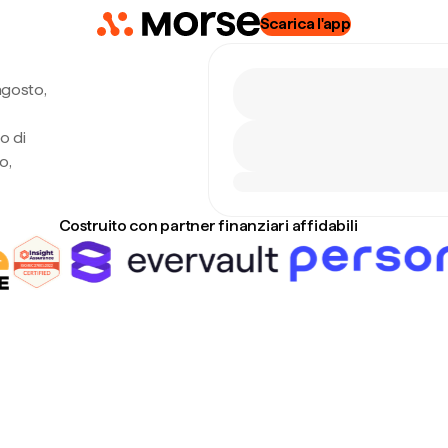
Scarica l'app
agosto,
o di
o,
Costruito con partner finanziari affidabili