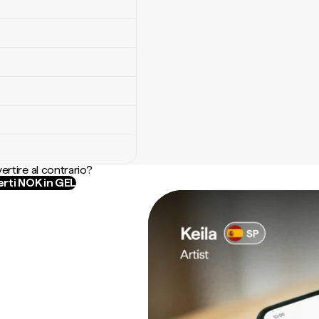
ertire al contrario?
rti NOK in GEL