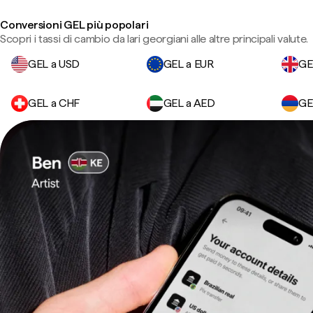
Conversioni GEL più popolari
Scopri i tassi di cambio da lari georgiani alle altre principali valute.
GEL a USD
GEL a EUR
GE
GEL a CHF
GEL a AED
GE