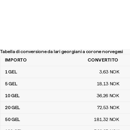
Tabella di conversione da lari georgiani a corone norvegesi
IMPORTO
CONVERTITO
Tabella di conversione da lari georgiani a corone norvegesi
1
GEL
3
,63
NOK
5
GEL
18
,13
NOK
10
GEL
36
,26
NOK
20
GEL
72
,53
NOK
50
GEL
181
,32
NOK