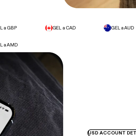
L a GBP
GEL a CAD
GEL a AUD
L a AMD
USD ACCOUNT DET