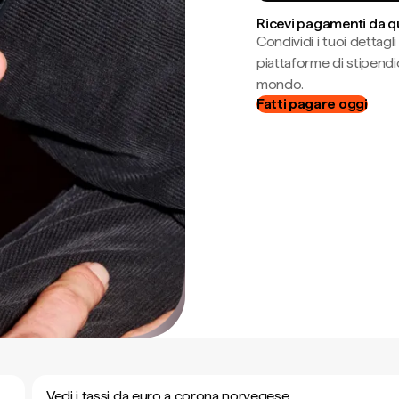
Ricevi pagamenti da q
Condividi i tuoi dettag
piattaforme di stipendio
mondo.
Fatti pagare oggi
Vedi i tassi da euro a corona norvegese