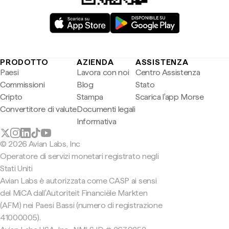
PRODOTTO
AZIENDA
ASSISTENZA
Paesi
Lavora con noi
Centro Assistenza
Commissioni
Blog
Stato
Cripto
Stampa
Scarica l'app Morse
Convertitore di valute
Documenti legali
Informativa
© 2026 Avian Labs, Inc
Operatore di servizi monetari registrato negli
Stati Uniti
Avian Labs è autorizzata come CASP ai sensi
del MiCA dall'Autoriteit Financiële Markten
(AFM) nei Paesi Bassi (numero di registrazione
41000005).