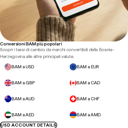
Conversioni BAM più popolari
Scopri i tassi di cambio da marchi convertibili della Bosnia-
Herzegovina alle altre principali valute.
BAM a USD
BAM a EUR
BAM a GBP
BAM a CAD
BAM a AUD
BAM a CHF
BAM a AED
BAM a AMD
USD ACCOUNT DETAILS