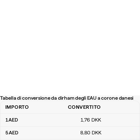
Tabella di conversione da dirham degli EAU a corone danesi
IMPORTO
CONVERTITO
Tabella di conversione da dirham degli EAU a corone danesi
1
AED
1
,76
DKK
5
AED
8
,80
DKK