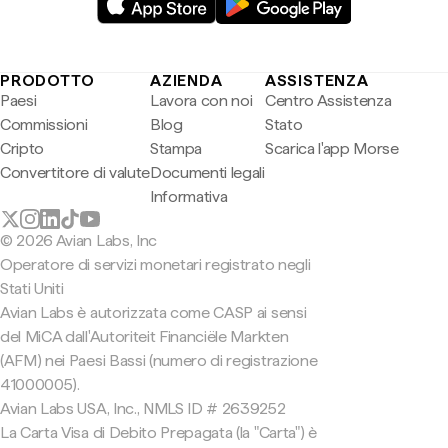
PRODOTTO
AZIENDA
ASSISTENZA
Paesi
Lavora con noi
Centro Assistenza
Commissioni
Blog
Stato
Cripto
Stampa
Scarica l'app Morse
Convertitore di valute
Documenti legali
Informativa
© 2026 Avian Labs, Inc
Operatore di servizi monetari registrato negli
Stati Uniti
Avian Labs è autorizzata come CASP ai sensi
del MiCA dall'Autoriteit Financiële Markten
(AFM) nei Paesi Bassi (numero di registrazione
41000005).
Avian Labs USA, Inc., NMLS ID # 2639252
La Carta Visa di Debito Prepagata (la "Carta") è