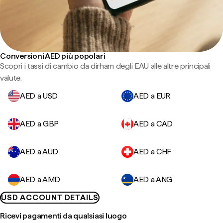
Conversioni AED più popolari
Scopri i tassi di cambio da dirham degli EAU alle altre principali
valute.
AED a USD
AED a EUR
AED a GBP
AED a CAD
AED a AUD
AED a CHF
AED a AMD
AED a ANG
USD ACCOUNT DETAILS
Ricevi pagamenti da qualsiasi luogo