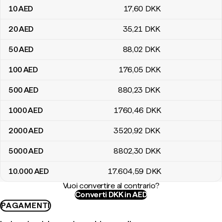
10
AED
17
,60
DKK
20
AED
35
,21
DKK
50
AED
88
,02
DKK
100
AED
176
,05
DKK
500
AED
880
,23
DKK
1000
AED
1760
,46
DKK
2000
AED
3520
,92
DKK
5000
AED
8802
,30
DKK
10.000
AED
17.604
,59
DKK
Vuoi convertire al contrario?
Converti DKK in AED
PAGAMENTI