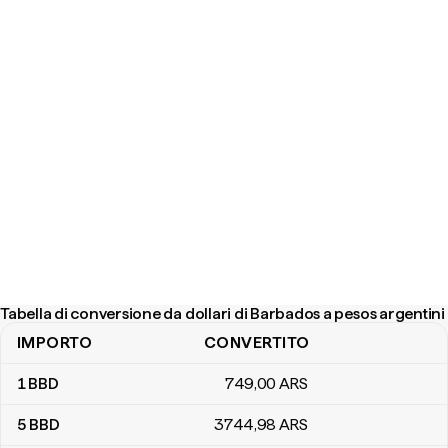
Tabella di conversione da dollari di Barbados a pesos argentini
IMPORTO
CONVERTITO
Tabella di conversione da dollari di Barbados a pesos argentini
1
BBD
749
,00
ARS
5
BBD
3744
,98
ARS