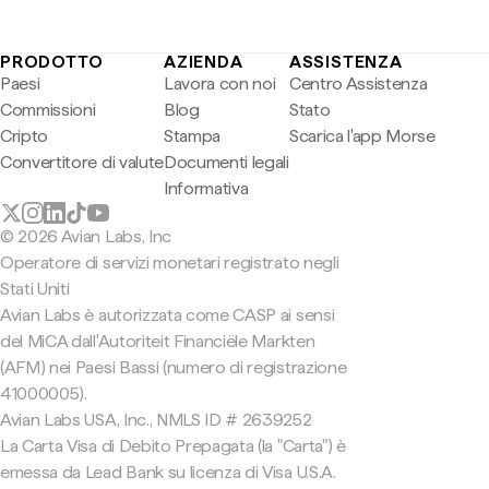
PRODOTTO
AZIENDA
ASSISTENZA
Paesi
Lavora con noi
Centro Assistenza
Commissioni
Blog
Stato
Cripto
Stampa
Scarica l'app Morse
Convertitore di valute
Documenti legali
Informativa
© 2026 Avian Labs, Inc
Operatore di servizi monetari registrato negli
Stati Uniti
Avian Labs è autorizzata come CASP ai sensi
del MiCA dall'Autoriteit Financiële Markten
(AFM) nei Paesi Bassi (numero di registrazione
41000005).
Avian Labs USA, Inc., NMLS ID # 2639252
La Carta Visa di Debito Prepagata (la "Carta") è
emessa da Lead Bank su licenza di Visa U.S.A.