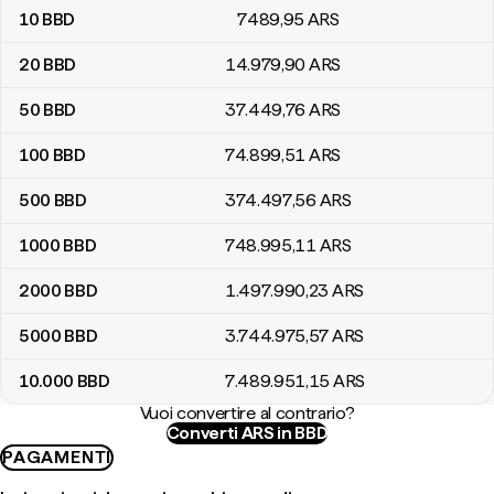
10
BBD
7489
,95
ARS
20
BBD
14.979
,90
ARS
50
BBD
37.449
,76
ARS
100
BBD
74.899
,51
ARS
500
BBD
374.497
,56
ARS
1000
BBD
748.995
,11
ARS
2000
BBD
1.497.990
,23
ARS
5000
BBD
3.744.975
,57
ARS
10.000
BBD
7.489.951
,15
ARS
Vuoi convertire al contrario?
Converti ARS in BBD
PAGAMENTI