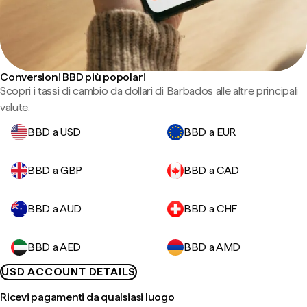
Conversioni BBD più popolari
Scopri i tassi di cambio da dollari di Barbados alle altre principali
valute.
BBD a USD
BBD a EUR
BBD a GBP
BBD a CAD
BBD a AUD
BBD a CHF
BBD a AED
BBD a AMD
USD ACCOUNT DETAILS
Ricevi pagamenti da qualsiasi luogo