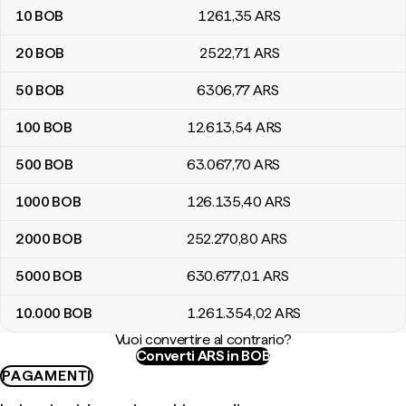
10
BOB
1261
,35
ARS
20
BOB
2522
,71
ARS
50
BOB
6306
,77
ARS
100
BOB
12.613
,54
ARS
500
BOB
63.067
,70
ARS
1000
BOB
126.135
,40
ARS
2000
BOB
252.270
,80
ARS
5000
BOB
630.677
,01
ARS
10.000
BOB
1.261.354
,02
ARS
Vuoi convertire al contrario?
Converti ARS in BOB
PAGAMENTI