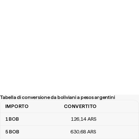
Tabella di conversione da boliviani a pesos argentini
IMPORTO
CONVERTITO
Tabella di conversione da boliviani a pesos argentini
1
BOB
126
,14
ARS
5
BOB
630
,68
ARS