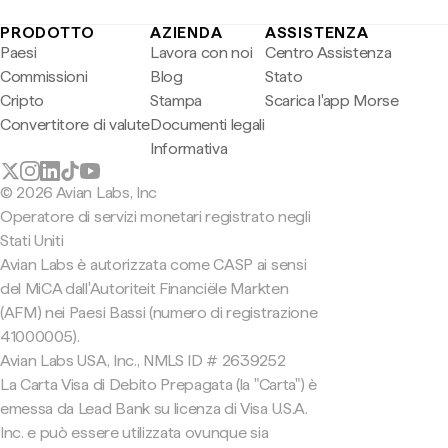
PRODOTTO
AZIENDA
ASSISTENZA
Paesi
Lavora con noi
Centro Assistenza
Commissioni
Blog
Stato
Cripto
Stampa
Scarica l'app Morse
Convertitore di valute
Documenti legali
Informativa
© 2026 Avian Labs, Inc
Operatore di servizi monetari registrato negli
Stati Uniti
Avian Labs è autorizzata come CASP ai sensi
del MiCA dall'Autoriteit Financiële Markten
(AFM) nei Paesi Bassi (numero di registrazione
41000005).
Avian Labs USA, Inc., NMLS ID # 2639252
La Carta Visa di Debito Prepagata (la "Carta") è
emessa da Lead Bank su licenza di Visa U.S.A.
Inc. e può essere utilizzata ovunque sia