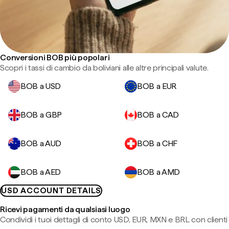
Conversioni BOB più popolari
Scopri i tassi di cambio da boliviani alle altre principali valute.
BOB a USD
BOB a EUR
BOB a GBP
BOB a CAD
BOB a AUD
BOB a CHF
BOB a AED
BOB a AMD
USD ACCOUNT DETAILS
Ricevi pagamenti da qualsiasi luogo
Condividi i tuoi dettagli di conto USD, EUR, MXN e BRL con clienti