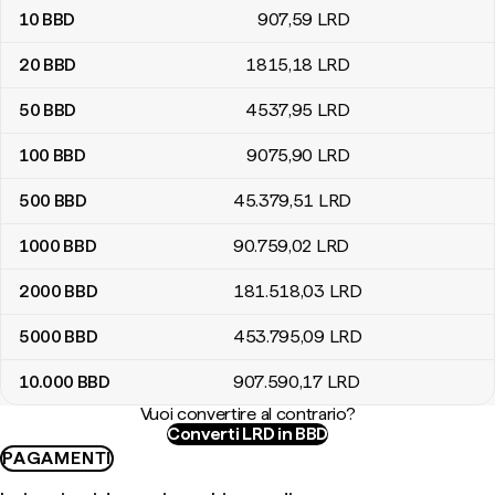
10
BBD
907
,59
LRD
20
BBD
1815
,18
LRD
50
BBD
4537
,95
LRD
100
BBD
9075
,90
LRD
500
BBD
45.379
,51
LRD
1000
BBD
90.759
,02
LRD
2000
BBD
181.518
,03
LRD
5000
BBD
453.795
,09
LRD
10.000
BBD
907.590
,17
LRD
Vuoi convertire al contrario?
Converti LRD in BBD
PAGAMENTI