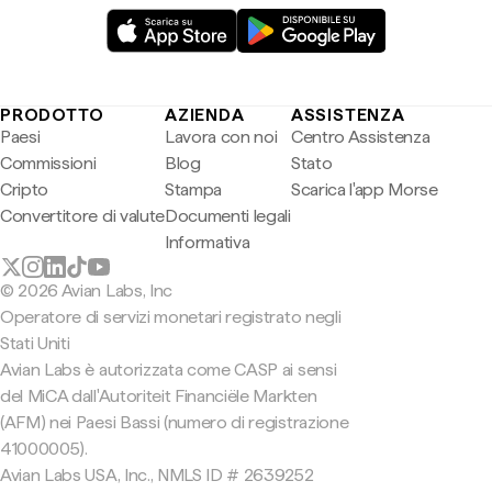
PRODOTTO
AZIENDA
ASSISTENZA
Paesi
Lavora con noi
Centro Assistenza
Commissioni
Blog
Stato
Cripto
Stampa
Scarica l'app Morse
Convertitore di valute
Documenti legali
Informativa
© 2026 Avian Labs, Inc
Operatore di servizi monetari registrato negli
Stati Uniti
Avian Labs è autorizzata come CASP ai sensi
del MiCA dall'Autoriteit Financiële Markten
(AFM) nei Paesi Bassi (numero di registrazione
41000005).
Avian Labs USA, Inc., NMLS ID # 2639252