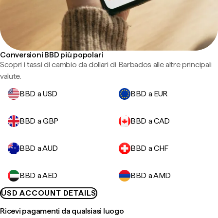
Conversioni BBD più popolari
Scopri i tassi di cambio da dollari di Barbados alle altre principali
valute.
BBD a USD
BBD a EUR
BBD a GBP
BBD a CAD
BBD a AUD
BBD a CHF
BBD a AED
BBD a AMD
USD ACCOUNT DETAILS
Ricevi pagamenti da qualsiasi luogo