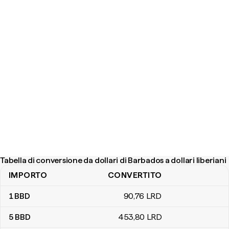
Tabella di conversione da dollari di Barbados a dollari liberiani
IMPORTO
CONVERTITO
Tabella di conversione da dollari di Barbados a dollari liberiani
1
BBD
90
,76
LRD
5
BBD
453
,80
LRD