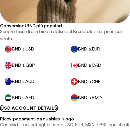
Conversioni BND più popolari
Scopri i tassi di cambio da dollari del Brunei alle altre principali
valute.
BND a USD
BND a EUR
BND a GBP
BND a CAD
BND a AUD
BND a CHF
BND a AED
BND a AMD
USD ACCOUNT DETAILS
Ricevi pagamenti da qualsiasi luogo
Condividi i tuoi dettagli di conto USD, EUR, MXN e BRL con clienti