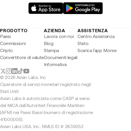
PRODOTTO
AZIENDA
ASSISTENZA
Paesi
Lavora con noi
Centro Assistenza
Commissioni
Blog
Stato
Cripto
Stampa
Scarica l'app Morse
Convertitore di valute
Documenti legali
Informativa
© 2026 Avian Labs, Inc
Operatore di servizi monetari registrato negli
Stati Uniti
Avian Labs è autorizzata come CASP ai sensi
del MiCA dall'Autoriteit Financiële Markten
(AFM) nei Paesi Bassi (numero di registrazione
41000005).
Avian Labs USA, Inc., NMLS ID # 2639252