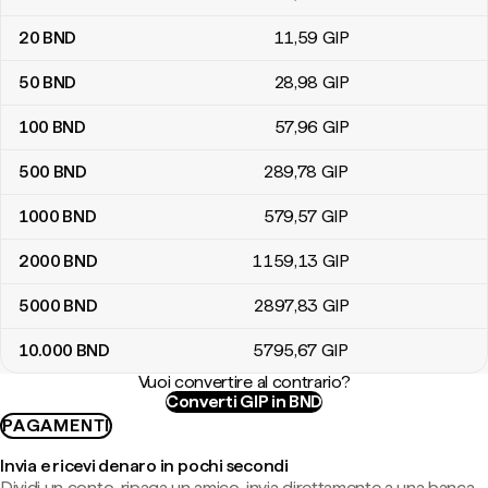
20
BND
11
,59
GIP
50
BND
28
,98
GIP
100
BND
57
,96
GIP
500
BND
289
,78
GIP
1000
BND
579
,57
GIP
2000
BND
1159
,13
GIP
5000
BND
2897
,83
GIP
10.000
BND
5795
,67
GIP
Vuoi convertire al contrario?
Converti GIP in BND
PAGAMENTI
Invia e ricevi denaro in pochi secondi
Dividi un conto, ripaga un amico, invia direttamente a una banca