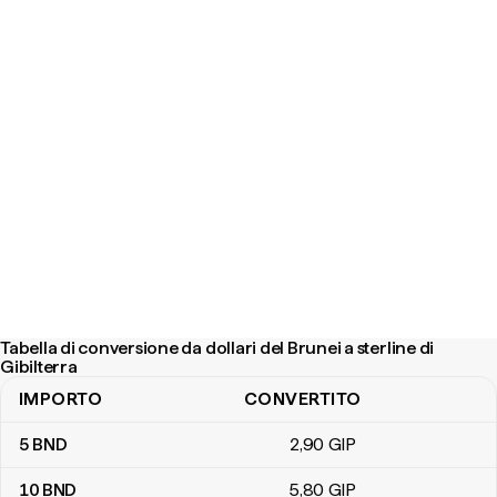
Tabella di conversione da dollari del Brunei a sterline di
Gibilterra
IMPORTO
CONVERTITO
Tabella di conversione da dollari del Brunei a sterline di Gibilterra
5
BND
2
,90
GIP
10
BND
5
,80
GIP