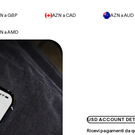
N a GBP
AZN a CAD
AZN a AUD
N a AMD
USD ACCOUNT DET
Ricevi pagamenti da q