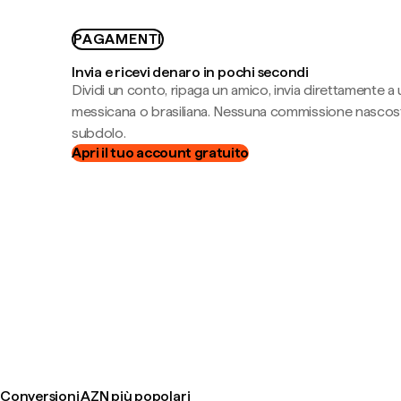
PAGAMENTI
Invia e ricevi denaro in pochi secondi
Dividi un conto, ripaga un amico, invia direttamente a
messicana o brasiliana. Nessuna commissione nascost
subdolo.
Apri il tuo account gratuito
Conversioni AZN più popolari