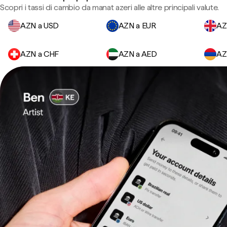
Scopri i tassi di cambio da manat azeri alle altre principali valute.
AZN a USD
AZN a EUR
AZ
AZN a CHF
AZN a AED
AZ