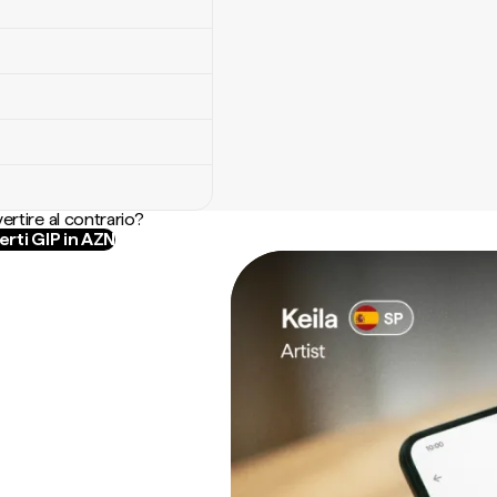
ertire al contrario?
rti GIP in AZN