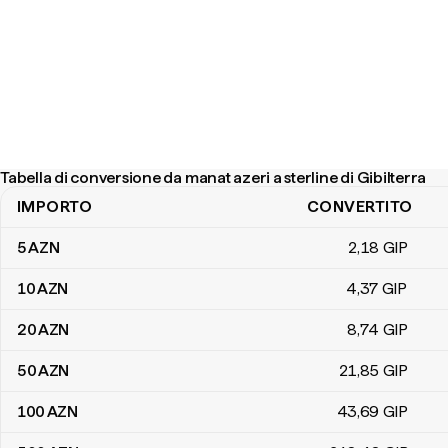
Tabella di conversione da manat azeri a sterline di Gibilterra
IMPORTO
CONVERTITO
Tabella di conversione da manat azeri a sterline di Gibilterra
5
AZN
2
,18
GIP
10
AZN
4
,37
GIP
20
AZN
8
,74
GIP
50
AZN
21
,85
GIP
100
AZN
43
,69
GIP