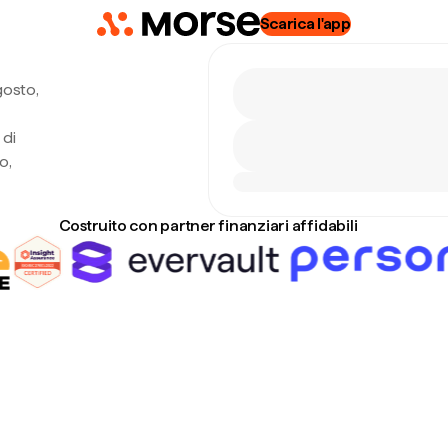
Scarica l'app
gosto,
 di
o,
Costruito con partner finanziari affidabili