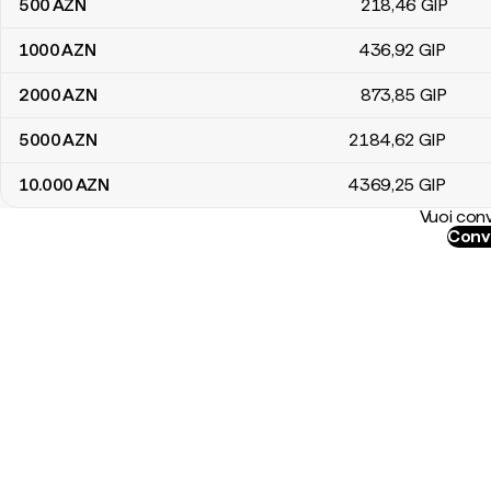
500
AZN
218
,46
GIP
1000
AZN
436
,92
GIP
2000
AZN
873
,85
GIP
5000
AZN
2184
,62
GIP
10.000
AZN
4369
,25
GIP
Vuoi conv
Conve