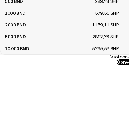
500
BND
289
,78
SHP
1000
BND
579
,55
SHP
2000
BND
1159
,11
SHP
5000
BND
2897
,76
SHP
10.000
BND
5795
,53
SHP
Vuoi conv
Conve