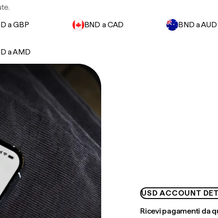
ute.
D a GBP
BND a CAD
BND a AUD
D a AMD
USD ACCOUNT DET
Ricevi pagamenti da q