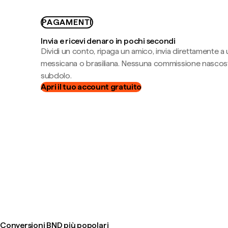
PAGAMENTI
Invia e ricevi denaro in pochi secondi
Dividi un conto, ripaga un amico, invia direttamente a
messicana o brasiliana. Nessuna commissione nascost
subdolo.
Apri il tuo account gratuito
Conversioni BND più popolari