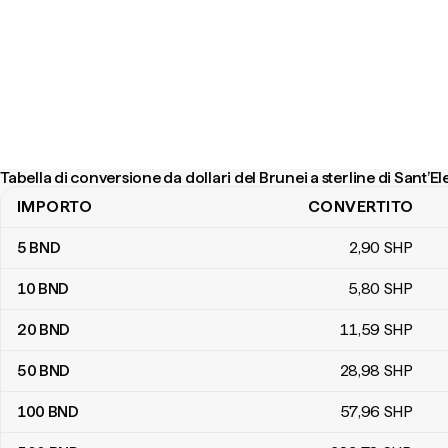
Tabella di conversione da dollari del Brunei a sterline di Sant’E
IMPORTO
CONVERTITO
Tabella di conversione da dollari del Brunei a sterline di Sant’Elena
5
BND
2
,90
SHP
10
BND
5
,80
SHP
20
BND
11
,59
SHP
50
BND
28
,98
SHP
100
BND
57
,96
SHP