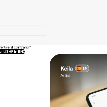
ertire al contrario?
rti SHP in BND