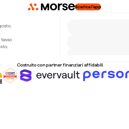
Scarica l'app
gosto,
l tasso
sto,
Costruito con partner finanziari affidabili