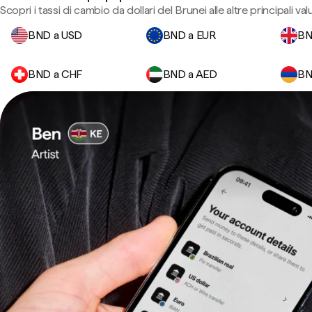
Scopri i tassi di cambio da dollari del Brunei alle altre principali val
BND a USD
BND a EUR
BN
BND a CHF
BND a AED
BN