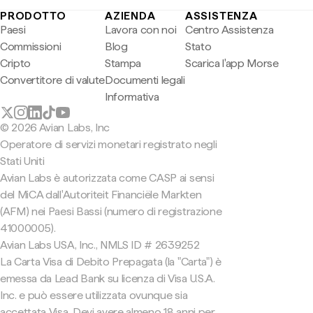
PRODOTTO
AZIENDA
ASSISTENZA
Paesi
Lavora con noi
Centro Assistenza
Commissioni
Blog
Stato
Cripto
Stampa
Scarica l'app Morse
Convertitore di valute
Documenti legali
Informativa
© 2026 Avian Labs, Inc
Operatore di servizi monetari registrato negli
Stati Uniti
Avian Labs è autorizzata come CASP ai sensi
del MiCA dall'Autoriteit Financiële Markten
(AFM) nei Paesi Bassi (numero di registrazione
41000005).
Avian Labs USA, Inc., NMLS ID # 2639252
La Carta Visa di Debito Prepagata (la "Carta") è
emessa da Lead Bank su licenza di Visa U.S.A.
Inc. e può essere utilizzata ovunque sia
accettata Visa. Devi avere almeno 18 anni per