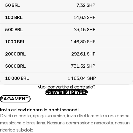
50
BRL
7
,32
SHP
100
BRL
14
,63
SHP
500
BRL
73
,15
SHP
1000
BRL
146
,30
SHP
2000
BRL
292
,61
SHP
5000
BRL
731
,52
SHP
10.000
BRL
1463
,04
SHP
Vuoi convertire al contrario?
Converti SHP in BRL
PAGAMENTI
Invia e ricevi denaro in pochi secondi
Dividi un conto, ripaga un amico, invia direttamente a una banca
messicana o brasiliana. Nessuna commissione nascosta, nessun
ricarico subdolo.