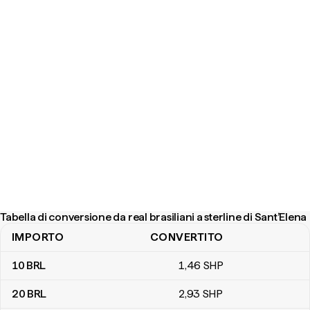
Tabella di conversione da real brasiliani a sterline di Sant’Elena
IMPORTO
CONVERTITO
Tabella di conversione da real brasiliani a sterline di Sant’Elena
10
BRL
1
,46
SHP
20
BRL
2
,93
SHP