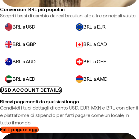
Conversioni BRL più popolari
Scopri i tassi di cambio da real brasiliani alle altre principali valute.
BRL a USD
BRL a EUR
BRL a GBP
BRL a CAD
BRL a AUD
BRL a CHF
BRL a AED
BRL a AMD
USD ACCOUNT DETAILS
Ricevi pagamenti da qualsiasi luogo
Condividi i tuoi dettagli di conto USD, EUR, MXN e BRL con clienti
e piattaforme di stipendio per farti pagare come un locale, in
tutto il mondo.
Fatti pagare oggi