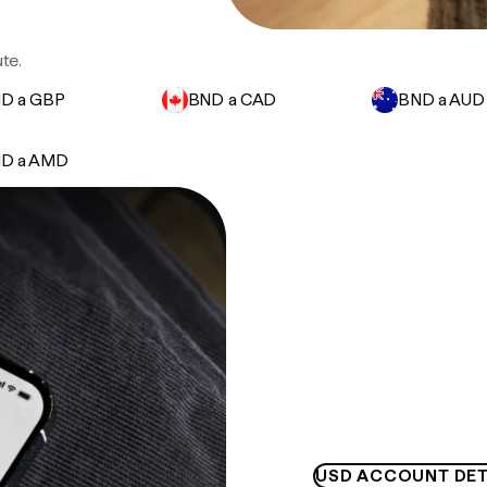
ute.
D a GBP
BND a CAD
BND a AUD
D a AMD
USD ACCOUNT DET