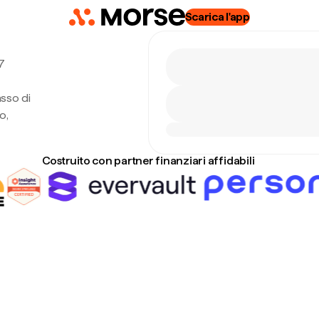
Scarica l'app
7
asso di
o,
Costruito con partner finanziari affidabili