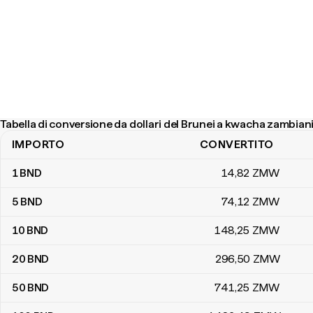
Tabella di conversione da dollari del Brunei a kwacha zambian
IMPORTO
CONVERTITO
Tabella di conversione da dollari del Brunei a kwacha zambiani
1
BND
14
,82
ZMW
5
BND
74
,12
ZMW
10
BND
148
,25
ZMW
20
BND
296
,50
ZMW
50
BND
741
,25
ZMW