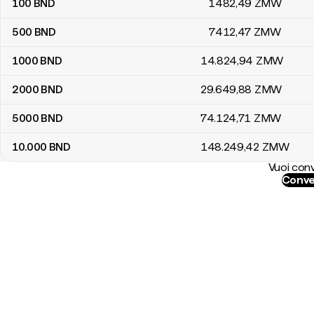
100
BND
1482
,49
ZMW
500
BND
7412
,47
ZMW
1000
BND
14.824
,94
ZMW
2000
BND
29.649
,88
ZMW
5000
BND
74.124
,71
ZMW
10.000
BND
148.249
,42
ZMW
Vuoi conv
Conve