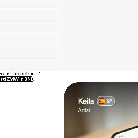
ertire al contrario?
rti ZMW in BND