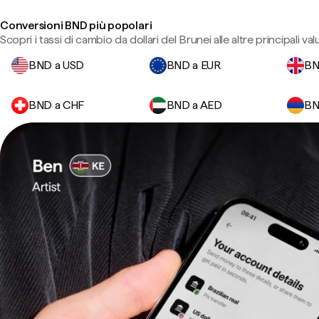
Conversioni BND più popolari
Scopri i tassi di cambio da dollari del Brunei alle altre principali val
BND a USD
BND a EUR
BN
BND a CHF
BND a AED
BN