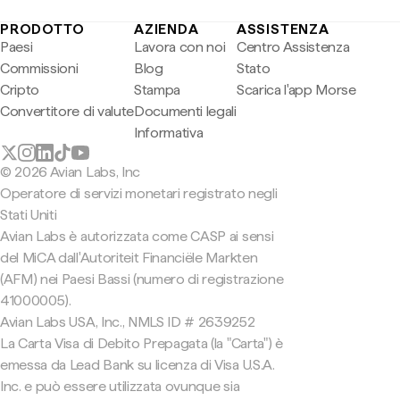
PRODOTTO
AZIENDA
ASSISTENZA
Paesi
Lavora con noi
Centro Assistenza
Commissioni
Blog
Stato
Cripto
Stampa
Scarica l'app Morse
Convertitore di valute
Documenti legali
Informativa
© 2026 Avian Labs, Inc
Operatore di servizi monetari registrato negli
Stati Uniti
Avian Labs è autorizzata come CASP ai sensi
del MiCA dall'Autoriteit Financiële Markten
(AFM) nei Paesi Bassi (numero di registrazione
41000005).
Avian Labs USA, Inc., NMLS ID # 2639252
La Carta Visa di Debito Prepagata (la "Carta") è
emessa da Lead Bank su licenza di Visa U.S.A.
Inc. e può essere utilizzata ovunque sia