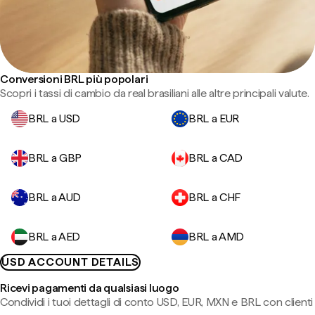
Conversioni BRL più popolari
Scopri i tassi di cambio da real brasiliani alle altre principali valute.
BRL a USD
BRL a EUR
BRL a GBP
BRL a CAD
BRL a AUD
BRL a CHF
BRL a AED
BRL a AMD
USD ACCOUNT DETAILS
Ricevi pagamenti da qualsiasi luogo
Condividi i tuoi dettagli di conto USD, EUR, MXN e BRL con clienti