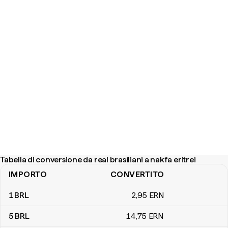
Tabella di conversione da real brasiliani a nakfa eritrei
IMPORTO
CONVERTITO
Tabella di conversione da real brasiliani a nakfa eritrei
1
BRL
2
,95
ERN
5
BRL
14
,75
ERN