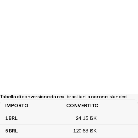
Tabella di conversione da real brasiliani a corone islandesi
IMPORTO
CONVERTITO
Tabella di conversione da real brasiliani a corone islandesi
1
BRL
24
,13
ISK
5
BRL
120
,63
ISK