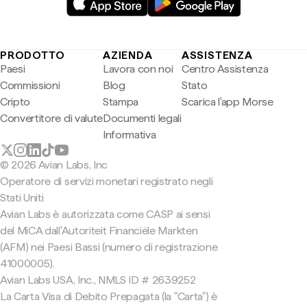
PRODOTTO
AZIENDA
ASSISTENZA
Paesi
Lavora con noi
Centro Assistenza
Commissioni
Blog
Stato
Cripto
Stampa
Scarica l'app Morse
Convertitore di valute
Documenti legali
Informativa
© 2026 Avian Labs, Inc
Operatore di servizi monetari registrato negli
Stati Uniti
Avian Labs è autorizzata come CASP ai sensi
del MiCA dall'Autoriteit Financiële Markten
(AFM) nei Paesi Bassi (numero di registrazione
41000005).
Avian Labs USA, Inc., NMLS ID # 2639252
La Carta Visa di Debito Prepagata (la "Carta") è