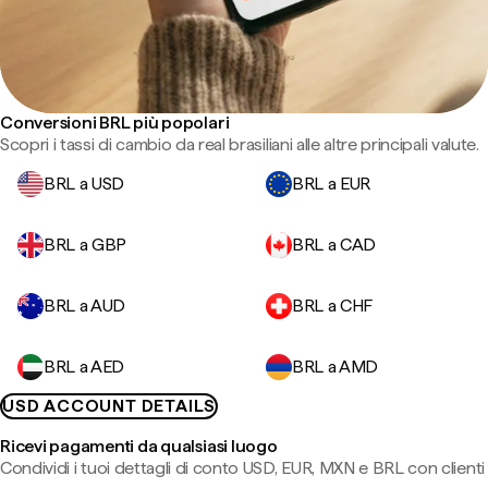
Conversioni BRL più popolari
Scopri i tassi di cambio da real brasiliani alle altre principali valute.
BRL a USD
BRL a EUR
BRL a GBP
BRL a CAD
BRL a AUD
BRL a CHF
BRL a AED
BRL a AMD
USD ACCOUNT DETAILS
Ricevi pagamenti da qualsiasi luogo
Condividi i tuoi dettagli di conto USD, EUR, MXN e BRL con clienti