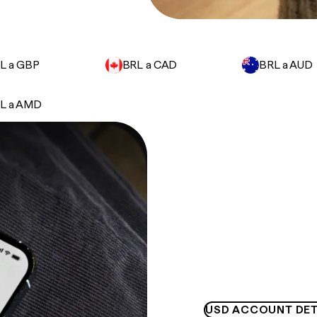
L a GBP
BRL a CAD
BRL a AUD
L a AMD
USD ACCOUNT DET