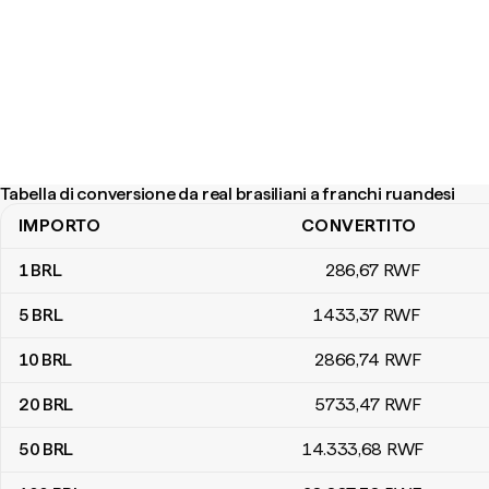
Tabella di conversione da real brasiliani a franchi ruandesi
IMPORTO
CONVERTITO
Tabella di conversione da real brasiliani a franchi ruandesi
1
BRL
286
,67
RWF
5
BRL
1433
,37
RWF
10
BRL
2866
,74
RWF
20
BRL
5733
,47
RWF
50
BRL
14.333
,68
RWF