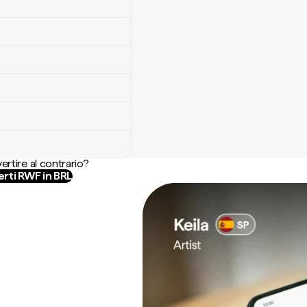
ertire al contrario?
rti RWF in BRL