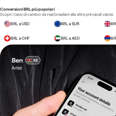
Conversioni BRL più popolari
Scopri i tassi di cambio da real brasiliani alle altre principali valute.
BRL a USD
BRL a EUR
BR
BRL a CHF
BRL a AED
BR