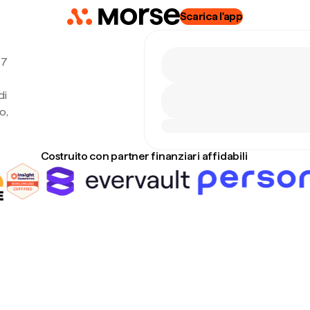
Scarica l'app
 7
di
o,
Costruito con partner finanziari affidabili