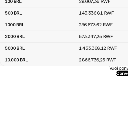
100
BRL
28.667
,36
RWF
500
BRL
143.336
,81
RWF
1000
BRL
286.673
,62
RWF
2000
BRL
573.347
,25
RWF
5000
BRL
1.433.368
,12
RWF
10.000
BRL
2.866.736
,25
RWF
Vuoi conv
Conve